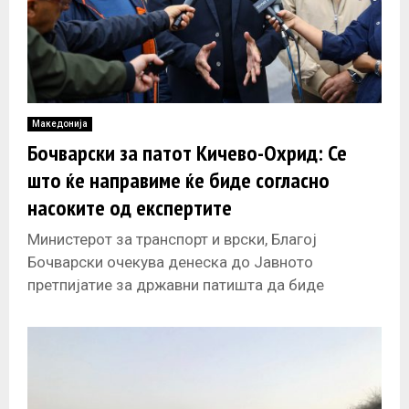
Македонија
Бочварски за патот Кичево-Охрид: Се
што ќе направиме ќе биде согласно
насоките од експертите
Министерот за транспорт и врски, Благој
Бочварски очекува денеска до Јавното
претпијатие за државни патишта да биде
испратен извештајот за патот Кичево-Охрид, по
што ќе