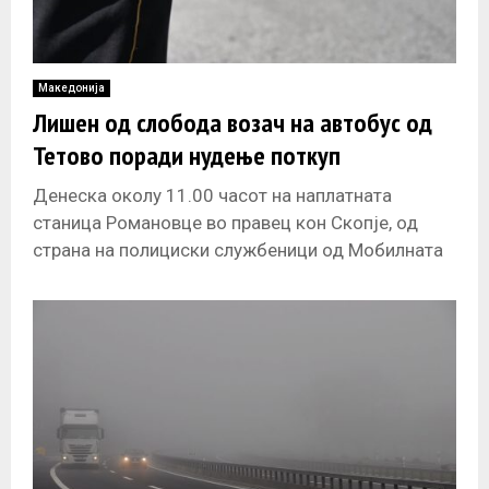
Македонија
Лишен од слобода возач на автобус од
Тетово поради нудење поткуп
Денеска околу 11.00 часот на наплатната
станица Романовце во правец кон Скопје, од
страна на полициски службеници од Мобилната
единица за компезаторни мерки при Одделот