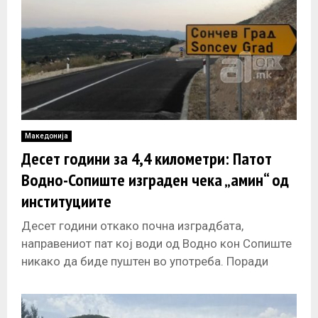
Македонија
Десет години за 4,4 километри: Патот
Водно-Сопиште изграден чека „амин“ од
институциите
Десет години откако почна изградбата,
направениот пат кој води од Водно кон Сопиште
никако да биде пуштен во употреба. Поради
блокадите од двете страни на