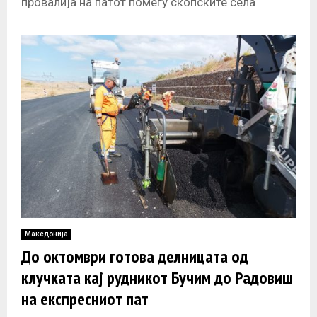
провалија на патот помеѓу скопските села
Бродец и Танушевци. Возило
Македонија
До октомври готова делницата од
клучката кај рудникот Бучим до Радовиш
на експресниот пат