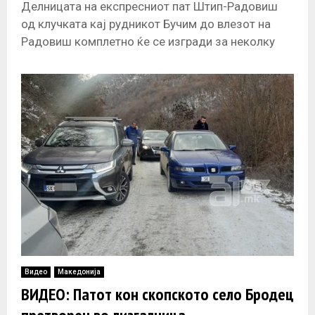
Делницата на експресниот пат Штип-Радовиш
од клучката кај рудникот Бучим до влезот на
Радовиш комплетно ќе се изгради за неколку
денови, односно до почетокот на
Видео
Македонија
ВИДЕО: Патот кон скопското село Бродец