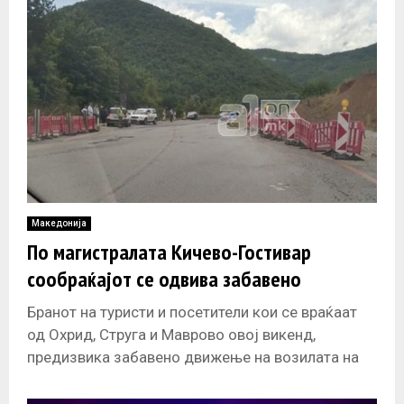
Македонија
По магистралата Кичево-Гостивар
сообраќајот се одвива забавено
Бранот на туристи и посетители кои се враќаат
од Охрид, Струга и Маврово овој викенд,
предизвика забавено движење на возилата на
десетина километри пред Гостивар.