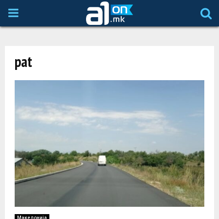
P
R
pat
I
M
A
R
Y
M
Македонија