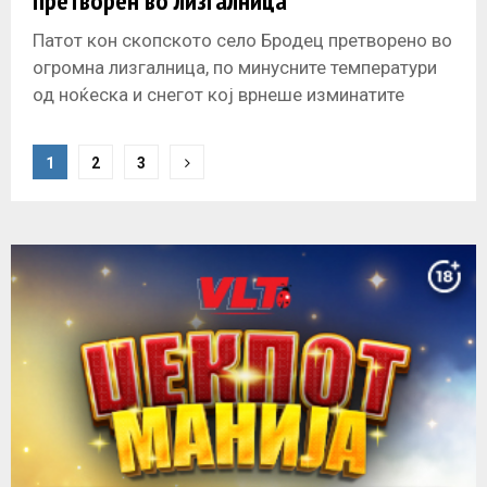
претворен во лизгалница
Патот кон скопското село Бродец претворено во
огромна лизгалница, по минусните температури
од ноќеска и снегот кој врнеше изминатите
денови. Натапкан снег и замрзнат асфалт
P
1
2
3
o
s
t
s
n
a
v
i