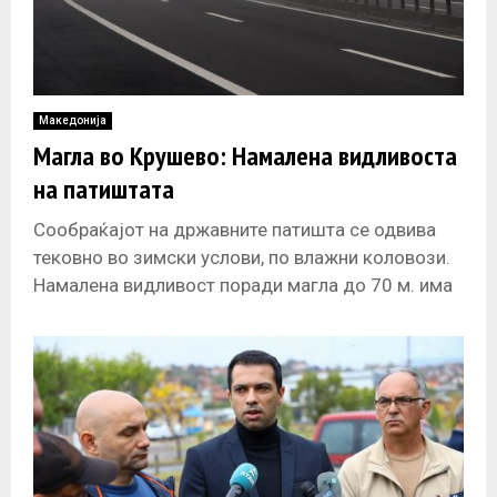
Македонија
Магла во Крушево: Намалена видливоста
на патиштата
Сообраќајот на државните патишта се одвива
тековно во зимски услови, по влажни коловози.
Намалена видливост поради магла до 70 м. има
во Крушево, соопштија денеска