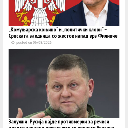
„Комуњарска коњино“ и „политички кловн“ –
Српската заедница со жесток напад врз Филипче
posted on 06/08/2026
Залужни: Русија најде противмерки за речиси
целото западно оружје што го користи Украина