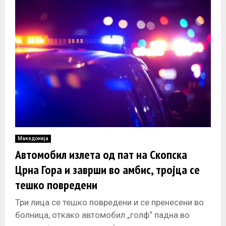
Македонија
Автомобил излета од пат на Скопска
Црна Гора и заврши во амбис, тројца се
тешко повредени
Три лица се тешко повредени и се пренесени во
болница, откако автомобил „голф“ падна во