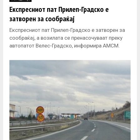
E
Експресниот пат Прилеп-Градско е
затворен за сообраќај
N
Експресниот пат Прилеп-Градско е затворен за
U
сообраќај, а возилата се пренасочуваат преку
автопатот Велес-Градско, информира АМСМ.
Патот е затворен од 15:30 часот.