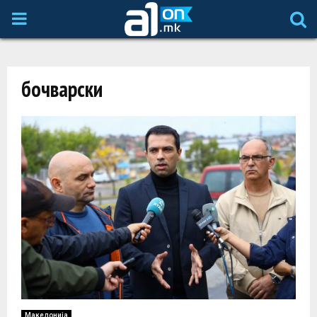
P
R
бочварски
I
M
A
R
Y
M
Македонија