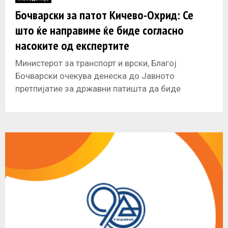
E
Бочварски за патот Кичево-Охрид: Се
што ќе направиме ќе биде согласно
N
насоките од експертите
U
Министерот за транспорт и врски, Благој
Бочварски очекува денеска до Јавното
претпијатие за државни патишта да биде
испратен извештајот за патот Кичево-Охрид, по
што ќе