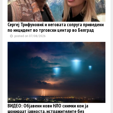
Сергеј Трифуновиќ и неговата сопруга приведени
по инцидент во трговски центар во Белград
posted on 07/08/2026
ВИДЕО: Објавени нови НЛО снимки кои ја
шокираат јавноста, истражителите без