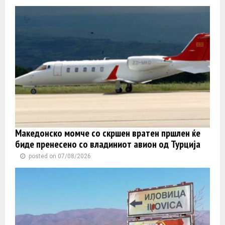
Македонско момче со скршен вратен пршлен ќе
биде пренесено со владиниот авион од Турција
posted on 07/08/2026