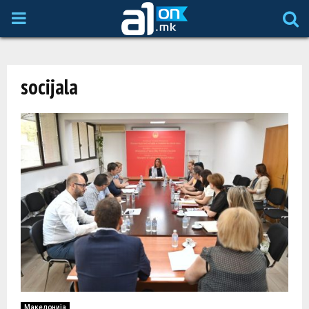
P
R
socijala
I
M
A
R
Y
M
Македонија