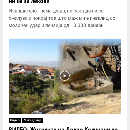
ни се за лекови
Извршителот нема душа, не сака да ни се
смилува и покрај тоа што маж ми е инвалид со
мозочен удар и пензија од 10.000 денари.
Видео
Македонија
ВИДЕО: Жителите на Долно Количани во