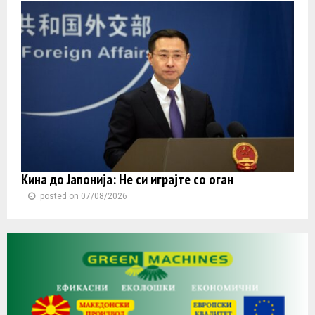
Кина до Јапонија: Не си играјте со оган
posted on 07/08/2026