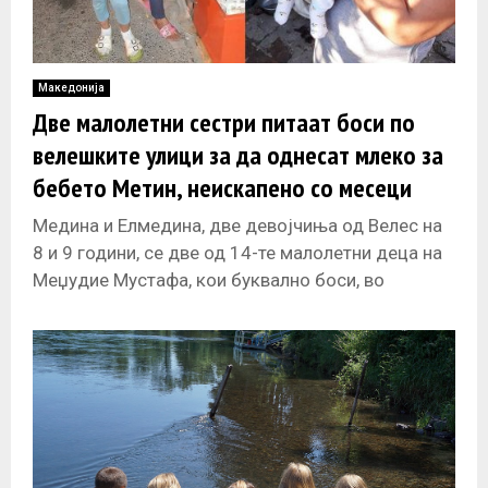
Македонија
Две малолетни сестри питаат боси по
велешките улици за да однесат млеко за
бебето Метин, неискапено со месеци
Медина и Елмедина, две девојчиња од Велес на
8 и 9 години, се две од 14-те малолетни деца на
Меџудие Мустафа, кои буквално боси, во