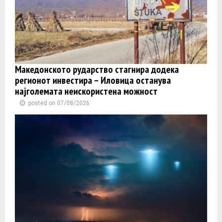
Македонското рударство стагнира додека
регионот инвестира – Иловица останува
најголемата неискористена можност
posted on 07/08/2026