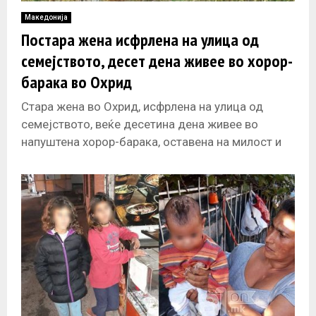
Македонија
Постара жена исфрлена на улица од
семејството, десет дена живее во хорор-
барака во Охрид
Стара жена во Охрид, исфрлена на улица од
семејството, веќе десетина дена живее во
напуштена хорор-барака, оставена на милост и
немилост. Покрај опасноста да премрзне,