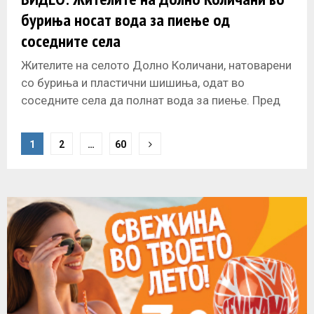
буриња носат вода за пиење од
соседните села
Жителите на селото Долно Количани, натоварени
со буриња и пластични шишиња, одат во
соседните села да полнат вода за пиење. Пред
неколку месеци полнеле од
P
1
2
…
60
o
s
t
s
n
a