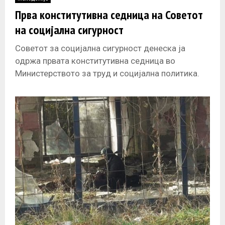
E
Прва конститутивна седница на Советот
на социјална сигурност
N
Советот за социјална сигурност денеска ја
U
одржа првата конститутивна седница во
Министерството за труд и социјална политика.
Министерката Јованка Тренчевска во своето
воведно обраќање до