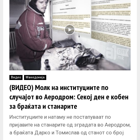
Видео
Македонија
(ВИДЕО) Молк на институциите по
случајот во Аеродром: Секој ден е кобен
за браќата и станарите
Институциите и натаму не постапуваат по
пријавите на станарите од зградата во Аеродром,
а браќата Дарко и Томислав од станот со број