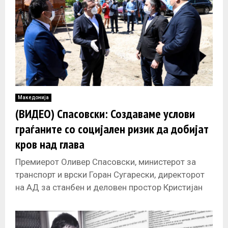
Македонија
(ВИДЕО) Спасовски: Создаваме услови
граѓаните со социјален ризик да добијат
кров над глава
Премиерот Оливер Спасовски, министерот за
транспорт и врски Горан Сугарески, директорот
на АД за станбен и деловен простор Кристијан
Трајковски и градоначалникот на Општина
Пробиштип