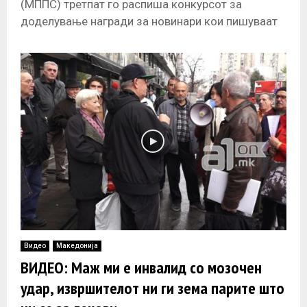
(МППС) третпат го распиша конкурсот за
доделување награди за новинари кои пишуваат
на социјалните теми поврзани со сиромаштијата
и социјалната исклученост.
Видео
Македонија
ВИДЕО: Маж ми е инвалид со мозочен
удар, извршителот ни ги зема парите што