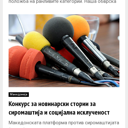
положба на ранливите категории. Наша обврска
е да создаваме услови сите овие
Македонија
Конкурс за новинарски стории за
сиромаштија и социјална исклученост
Македонската платформа против сиромаштијата