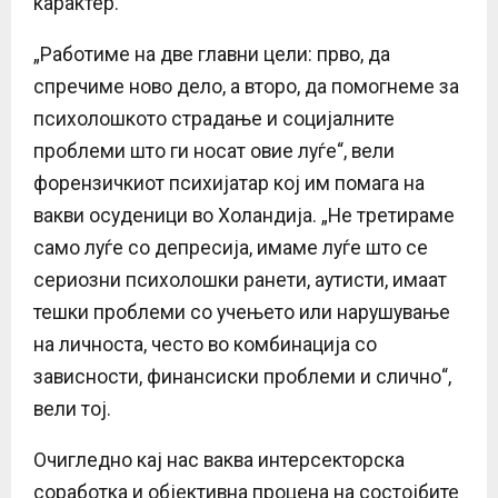
карактер.
„Работиме на две главни цели: прво, да
спречиме ново дело, а второ, да помогнеме за
психолошкото страдање и социјалните
проблеми што ги носат овие луѓе“, вели
форензичкиот психијатар кој им помага на
вакви осуденици во Холандија. „Не третираме
само луѓе со депресија, имаме луѓе што се
сериозни психолошки ранети, аутисти, имаат
тешки проблеми со учењето или нарушување
на личноста, често во комбинација со
зависности, финансиски проблеми и слично“,
вели тој.
Очигледно кај нас ваква интерсекторска
соработка и објективна процена на состојбите