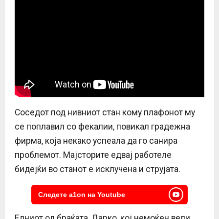
Соседот под нивниот стан кому плафонот му
се поплавил со фекалии, повикал градежна
фирма, која некако успеала да го санира
проблемот. Мајсторите едвај работеле
бидејќи во станот е исклучена и струјата.
Следете a1on на Youtube
Едниот од браќата, Дарко, кој немоќен вели