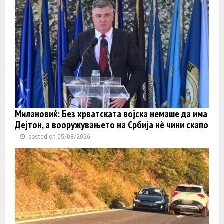
Милановиќ: Без хрватската војска немаше да има
Дејтон, а вооружувањето на Србија нè чини скапо
posted on 05/08/2026