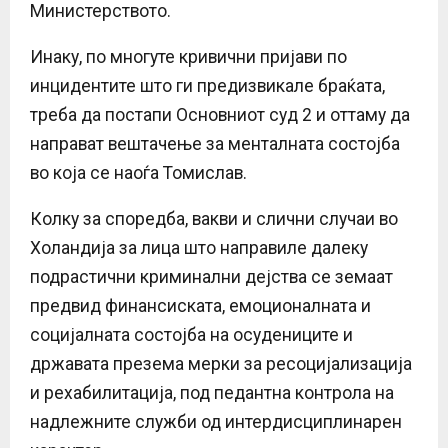
Министерството.
Инаку, по многуте кривични пријави по
инцидентите што ги предизвикале браќата,
треба да постапи Основниот суд 2 и оттаму да
направат вештачење за менталната состојба
во која се наоѓа Томислав.
Колку за споредба, вакви и слични случаи во
Холандија за лица што направиле далеку
подрастични криминални дејства се земаат
предвид финансиската, емоционалната и
социјалната состојба на осудениците и
државата презема мерки за ресоцијализација
и рехабилитација, под педантна контрола на
надлежните служби од интердисциплинарен