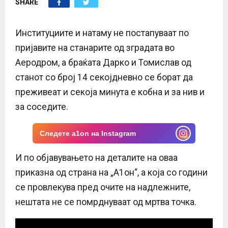
SHARE
E
N
Институциите и натаму не постапуваат по
пријавите на станарите од зградата во
U
Аеродром, а браќата Дарко и Томислав од
станот со број 14 секојдневно се борат да
преживеат и секоја минута е кобна и за нив и
за соседите.
Следете a1on на Instagram
И по објавувањето на деталите на оваа
приказна од страна на „А1он“, а која со години
се провлекува пред очите на надлежните,
нештата не се помрднуваат од мртва точка.