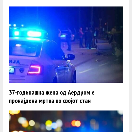
37-годинашна жена од Аердром е
пронајдена мртва во својот стан