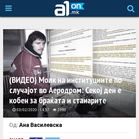
P
R
I
M
A
(ВИДЕО) Молк на институциите по
случајот во Аеродром: Секој ден е
R
кобен за браќата и станарите
Y
03/02/2020 - 14:57
2395
M
Од:
Ана Василевска