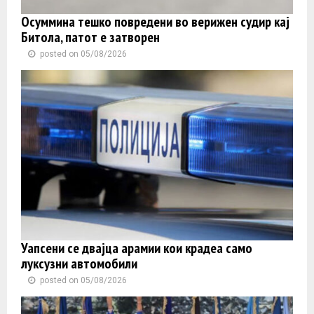
Осуммина тешко повредени во верижен судир кај
Битола, патот е затворен
posted on 05/08/2026
Уапсени се двајца арамии кои крадеа само
луксузни автомобили
posted on 05/08/2026