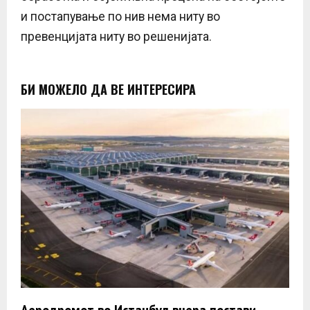
и постапување по нив нема ниту во
превенцијата ниту во решенијата.
БИ МОЖЕЛО ДА ВЕ ИНТЕРЕСИРА
Аеродромот во Истанбул вчера постави