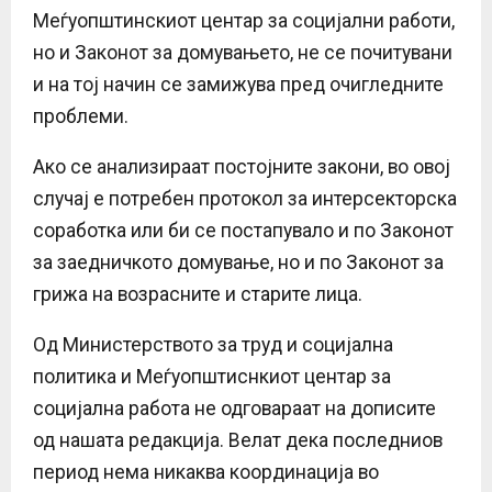
Меѓуопштинскиот центар за социјални работи,
но и Законот за домувањето, не се почитувани
и на тој начин се замижува пред очигледните
проблеми.
Ако се анализираат постојните закони, во овој
случај е потребен протокол за интерсекторска
соработка или би се постапувало и по Законот
за заедничкото домување, но и по Законот за
грижа на возрасните и старите лица.
Од Министерството за труд и социјална
политика и Меѓуопштиснкиот центар за
социјална работа не одговараат на дописите
од нашата редакција. Велат дека последниов
период нема никаква координација во