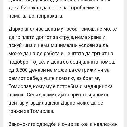
дека би сакал да се решат проблемите,
помагал во поправката.
Дарко апелира дека му треба помош, не може
да го плати долгот за струја, нема храна и
покуќнина и нема минимални услови за да
може да најде работа и нештата да тргнат на
подобро. Тој вели дека со социјалната помош
од 3.500 денари не може да се грижи ни за
самиот себе, а уште помалку за брат му
Томислав, кому му е потребна и медицинска
помош. Сепак, комисијата при социјалниот
центар утврдила дека Дарко може да се
грижи за Томислав.
Законските одредби и оние за кои е надлежен