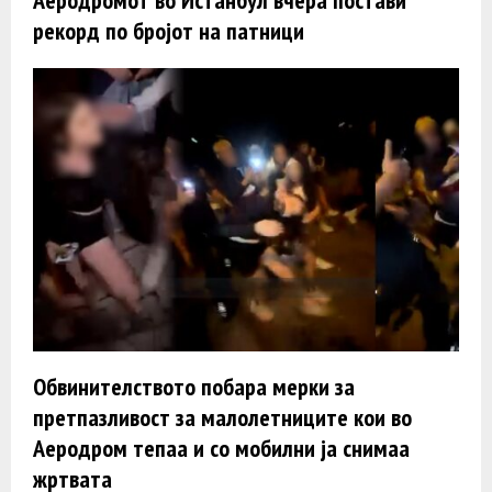
рекорд по бројот на патници
Обвинителството побара мерки за
претпазливост за малолетниците кои во
Аеродром тепаа и со мобилни ја снимаа
жртвата