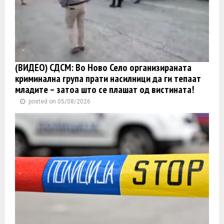
(ВИДЕО) СДСМ: Во Ново Село организираната
криминална група прати насилници да ги тепаат
младите – затоа што се плашат од вистината!
posted on 05/08/2026