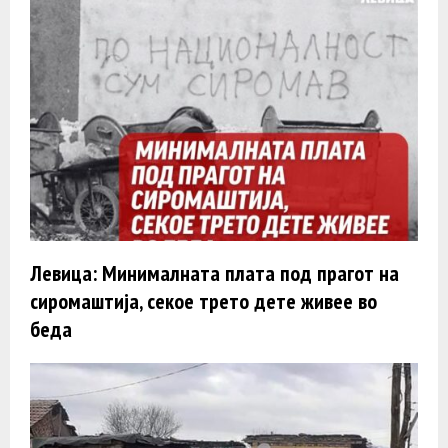
Левица: Минималната плата под прагот на
сиромаштија, секое трето дете живее во
беда