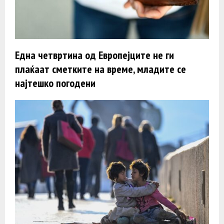
Една четвртина од Европејците не ги
плаќаат сметките на време, младите се
најтешко погодени