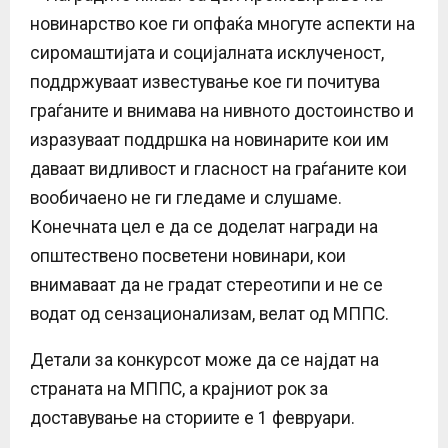
новинарство кое ги опфаќа многуте аспекти на
сиромаштијата и социјалната исклученост,
поддржуваат известување кое ги почитува
граѓаните и внимава на нивното достоинство и
изразуваат поддршка на новинарите кои им
даваат видливост и гласност на граѓаните кои
вообичаено не ги гледаме и слушаме.
Конечната цел е да се доделат награди на
општествено посветени новинари, кои
внимаваат да не градат стереотипи и не се
водат од сензационализам, велат од МППС.
Детали за конкурсот може да се најдат на
страната на МППС, а крајниот рок за
доставување на сториите е 1 февруари.