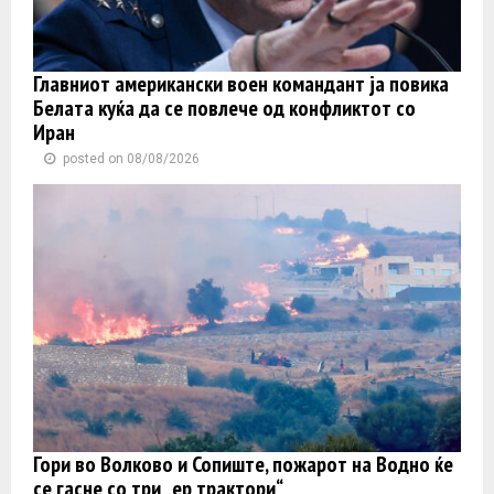
Главниот американски воен командант ја повика
Белата куќа да се повлече од конфликтот со
Иран
posted on 08/08/2026
Гори во Волково и Сопиште, пожарот на Водно ќе
се гасне со три „ер трактори“