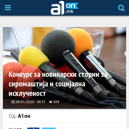
P
R
I
M
A
Конкурс за новинарски стории за
сиромаштија и социјална
R
исклученост
Y
28/01/2020 - 08:51
508
M
Од:
А1он