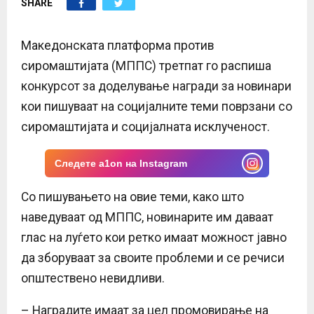
SHARE
E
N
Македонската платформа против
сиромаштијата (МППС) третпат го распиша
U
конкурсот за доделување награди за новинари
кои пишуваат на социјалните теми поврзани со
сиромаштијата и социјалната исклученост.
Следете a1on на Instagram
Со пишувањето на овие теми, како што
наведуваат од МППС, новинарите им даваат
глас на луѓето кои ретко имаат можност јавно
да зборуваат за своите проблеми и се речиси
општествено невидливи.
– Наградите имаат за цел промовирање на