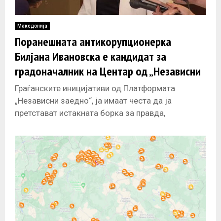
Македонија
Поранешната антикорупционерка
Билјана Ивановска е кандидат за
градоначалник на Центар од „Независни
заедно“
Граѓанските иницијативи од Платформата
„Независни заедно“, ја имаат честа да ја
претстават истакната борка за правда,
антикорпуционерка и една од
најреспектабилните јавни личности, Билјана
Ивановска,