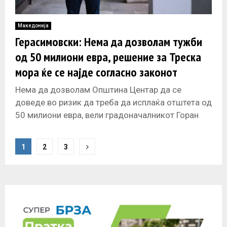
Македонија
Герасимовски: Нема да дозволам тужби
од 50 милиони евра, решение за Треска
мора ќе се најде согласно законот
Нема да дозволам Општина Центар да се
доведе во ризик да треба да исплаќа отштета од
50 милиони евра, вели градоначалникот Горан
Герасимовски во интервју
P
1
2
3
o
s
t
s