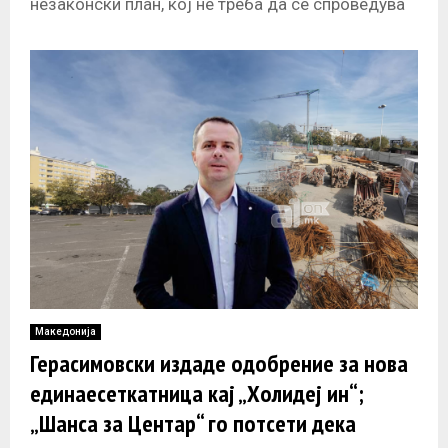
незаконски план, кој не треба да се спроведува
за парцелите спроти „Холидеј ин“,
Македонија
Герасимовски издаде одобрение за нова
единаесеткатница кај „Холидеј ин“;
„Шанса за Центар“ го потсети дека