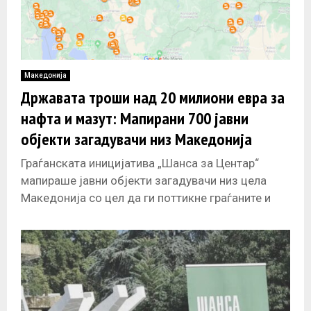
Македонија
Државата троши над 20 милиони евра за
нафта и мазут: Мапирани 700 јавни
објекти загадувачи низ Македонија
Граѓанската иницијатива „Шанса за Центар“
мапираше јавни објекти загадувачи низ цела
Македонија со цел да ги поттикне граѓаните и
организациите заедно да притиснат за повеќе