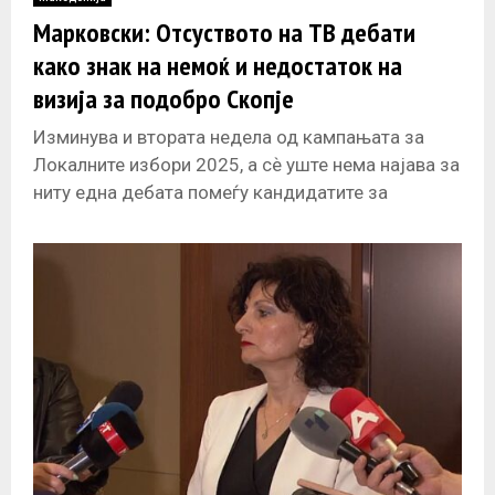
E
Марковски: Отсуството на ТВ дебати
како знак на немоќ и недостаток на
N
визија за подобро Скопје
U
Изминува и втората недела од кампањата за
Локалните избори 2025, а сѐ уште нема најава за
ниту една дебата помеѓу кандидатите за
градоначалник на Скопје.