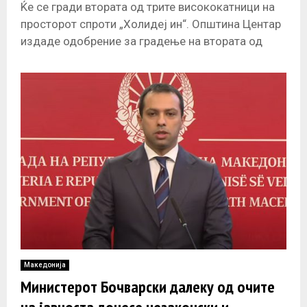
планот е незаконски
Ќе се гради втората од трите висококатници на
просторот спроти „Холидеј ин“. Општина Центар
издаде одобрение за градење на втората од
предвидените три висококатници по
Македонија
Министерот Бочварски далеку од очите