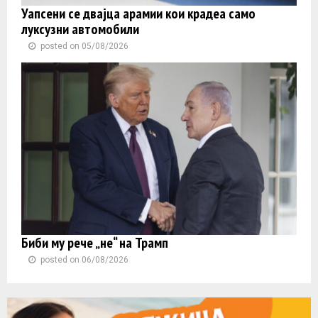
Уапсени се двајца арамии кои крадеа само
луксузни автомобили
posted on 05/08/2026
Биби му рече „не“ на Трамп
posted on 06/08/2026