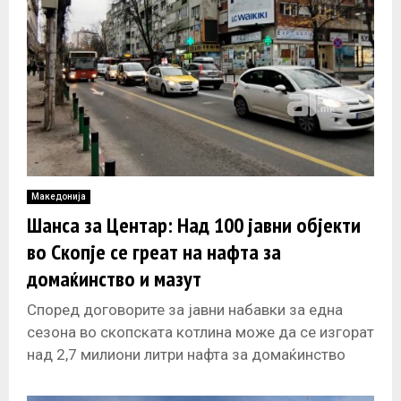
Македонија
Шанса за Центар: Над 100 јавни објекти
во Скопје се греат на нафта за
домаќинство и мазут
Според договорите за јавни набавки за една
сезона во скопската котлина може да се изгорат
над 2,7 милиони литри нафта за домаќинство
што директно влијае