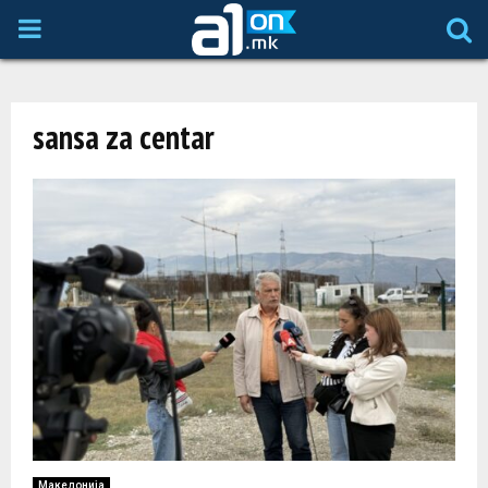
P
R
sansa za centar
I
M
A
R
Y
M
Македонија