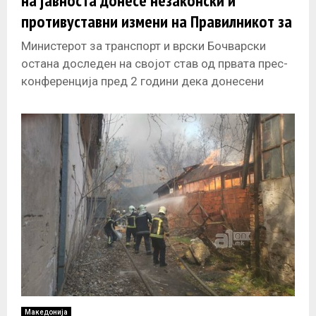
на јавноста донесе незаконски и
противуставни измени на Правилникот за
урбанистичко планирање тврдат
Министерот за транспорт и врски Бочварски
независните граѓански иницијативи
остана доследен на својот став од првата прес-
конференција пред 2 години дека донесени
ДУП-ови не може да се менуваат.
Македонија