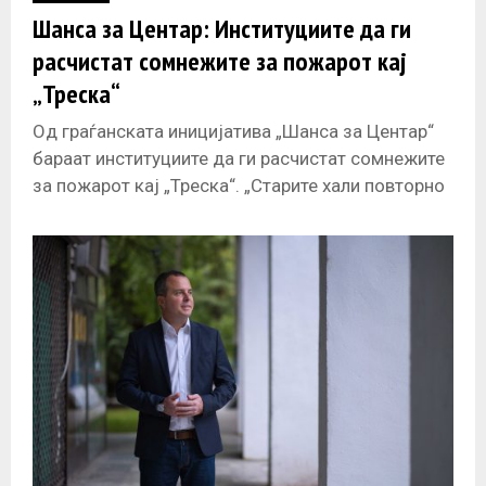
Шанса за Центар: Институциите да ги
расчистат сомнежите за пожарот кај
„Треска“
Од граѓанската иницијатива „Шанса за Центар“
бараат институциите да ги расчистат сомнежите
за пожарот кај „Треска“. „Старите хали повторно
горат кога е во ек јавна