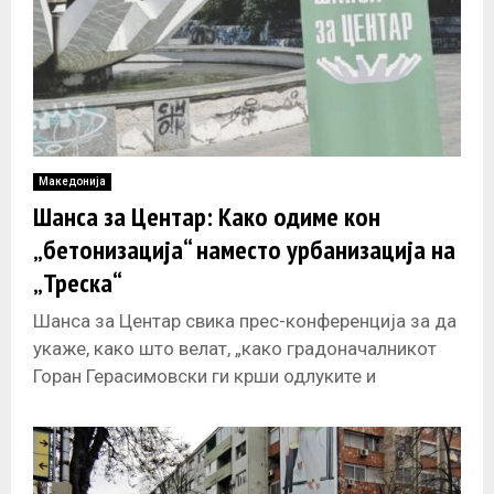
Македонија
Шанса за Центар: Како одиме кон
„бетонизација“ наместо урбанизација на
„Треска“
Шанса за Центар свика прес-конференција за да
укаже, како што велат, „како градоначалникот
Горан Герасимовски ги крши одлуките и
прописите и работи спротивно на сопствените