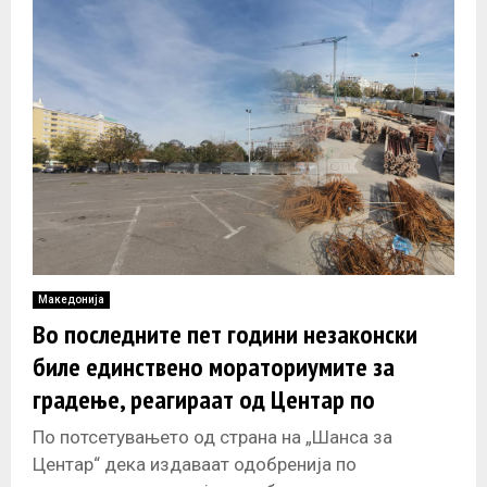
Македонија
Во последните пет години незаконски
биле единствено мораториумите за
градење, реагираат од Центар по
обвинувањата за новата
По потсетувањето од страна на „Шанса за
единаесеткатница
Центар“ дека издаваат одобренија по