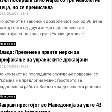
деца, но се премислила
31/05/2022 - 14:43
По истекот на законски дозволениот рок од 90 дена
во кој гости од други земји е дозволено да
престојуваат кај нас, група Украинци кои се
Македонија
Влада: Преземени првите мерки за
прифаќање на украинските државјани
02/03/2022 - 16:28
Во контекст на последните случувања поврзани со
Украина, на предлог на Министерството за
надворешни работи, Владата на денешната редовна,
19-та седница, ја усвои Информацијата за
Македонија
Заврши престојот во Македонија за уште 43