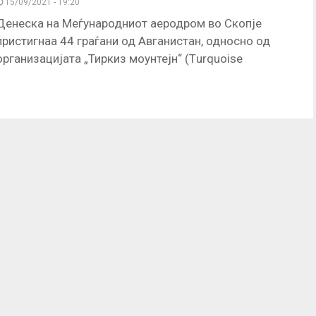
15/09/2021 - 19:20
Денеска на Меѓународниот аеродром во Скопје
пристигнаа 44 граѓани од Авганистан, односно од
организацијата „Тиркиз моунтејн“ (Тurquoise
Мountаin). Овие лица се активисти на оваа
организација,