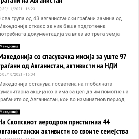
граѓани на Авганистан
30/11/2021 - 16:23
Нова група од 43 авганистански граѓани замина од
Македонија откако за нив беше подготвена
потребната документација за влез во трета земја
како нивно трајно прибежиште.
Македонија
Македонија со спасувачка мисија за уште 97
граѓани од Авганистан, активисти на НДИ
05/10/2021 - 16:04
Македонија останува посветена на глобалната
хуманитарна акција која има за цел да им помогне на
граѓаните од Авганистан, кои во изминатиов период
работеа на подобрување
Македонија
На Скопскиот аеродром пристигнаа 44
авганистански активисти со своите семејства