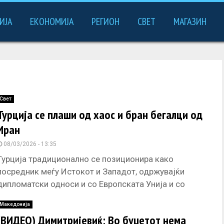
ИЈА
ЕКОНОМИЈА
РЕГИОН
СВЕТ
МАГАЗИН
Свет
Турција се плаши од хаос и бран бегалци од
Иран
08/03/2026 - 13:35
Турција традиционално се позиционира како
посредник меѓу Истокот и Западот, одржувајќи
дипломатски односи и со Европската Унија и со
земјите од Блискиот Исток. Во спорот
Македонија
(ВИДЕО) Димитријевиќ: Во буџетот нема