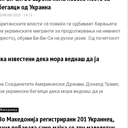
бегалци од Украина
08/08/2025 - 14:13
Британските власти сè повеќе ги одбиваат барањата
на украинските мигранти за продолжување на нивниот
престој, објави Би-Би-Си на руски јазик. Од почетокот
на конфликтот во
шка известени дека мора веднаш да ја
на Соединетите Американски Држави, Доналд Трамп,
ои украински бегалци дека мора веднаш да ја
Македонија
Во Македонија регистрирани 201 Украинец,
азил побарала само мајка со три малолетни