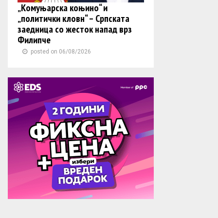
„Комуњарска коњино“ и
„политички кловн“ – Српската
заедница со жесток напад врз
Филипче
posted on 06/08/2026