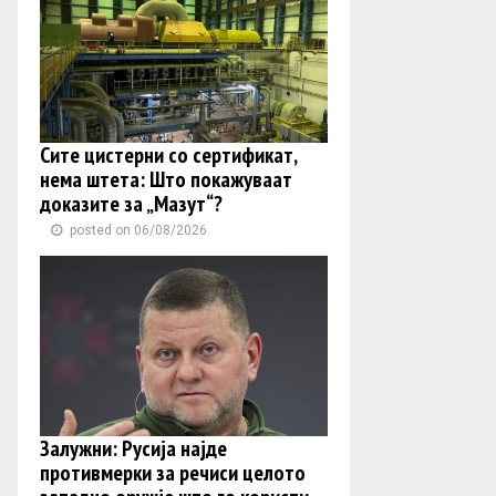
Сите цистерни со сертификат,
нема штета: Што покажуваат
доказите за „Мазут“?
posted on 06/08/2026
Залужни: Русија најде
противмерки за речиси целото