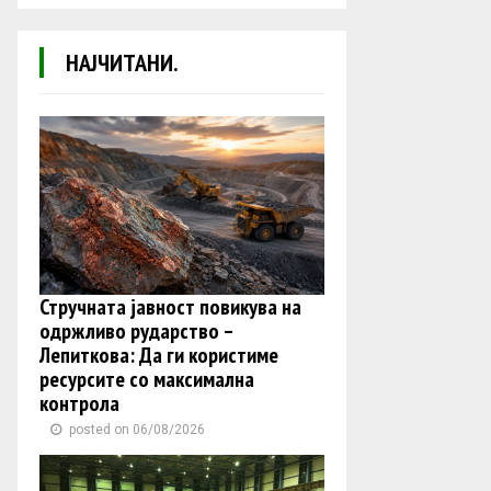
НАЈЧИТАНИ.
Стручната јавност повикува на
одржливо рударство –
Лепиткова: Да ги користиме
ресурсите со максимална
контрола
posted on 06/08/2026