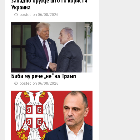
западно оружје што го користи
Украина
posted on 06/08/2026
Биби му рече „не“ на Трамп
posted on 06/08/2026