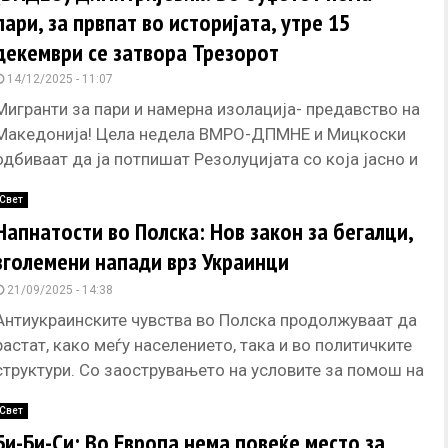
пари, за првпат во историјата, утре 15
декември се затвора Трезорот
14/12/2025 - 11:07
Мигранти за пари и намерна изолација- предавство на
Македонија! Цела недела ВМРО-ДПМНЕ и Мицкоски
одбиваат да ја потпишат Резолуцијата со која јасно и
недвосмислено би
Свет
Напнатости во Полска: Нов закон за бегалци,
зголемени напади врз Украинци
21/09/2025 - 14:38
Антиукраинските чувства во Полска продолжуваат да
растат, како меѓу населението, така и во политичките
структури. Со заострувањето на условите за помош на
бегалците, инцидентите и
Свет
Би-Би-Си: Во Европа нема повеќе место за