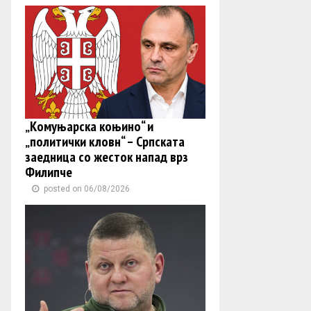
„Комуњарска коњино“ и
„политички кловн“ – Српската
заедница со жесток напад врз
Филипче
posted on 06/08/2026