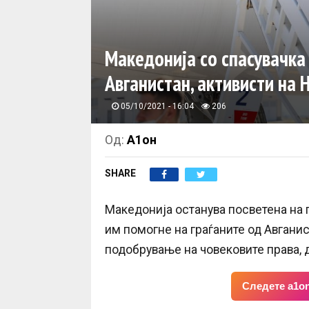
Македонија со спасувачка 
Авганистан, активисти на
05/10/2021 - 16:04
206
Од:
А1он
SHARE
Македонија останува посветена на г
им помогне на граѓаните од Авганис
подобрување на човековите права, 
Следете a1on