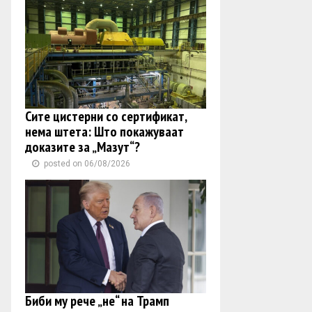
Сите цистерни со сертификат,
нема штета: Што покажуваат
доказите за „Мазут“?
posted on 06/08/2026
Биби му рече „не“ на Трамп