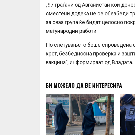
„97 граѓани од Авганистан кои дене
сместени додека не се обезбеди тр
за оваа група ќе бидат целосно по
меѓународни работи.
По слетувањето беше спроведена с
крст, безбедносна проверка и зашт
вакцина“, информираат од Владата.
БИ МОЖЕЛО ДА ВЕ ИНТЕРЕСИРА