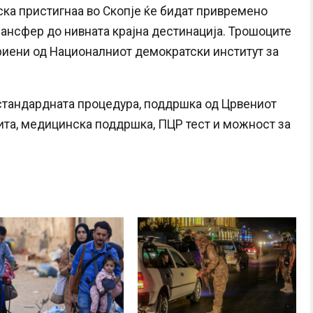
ска пристигнаа во Скопје ќе бидат привремено
ансфер до нивната крајна дестинација. Трошоците
криени од Националниот демократски институт за
тандардната процедура, поддршка од Црвениот
ита, медицинска поддршка, ПЦР тест и можност за