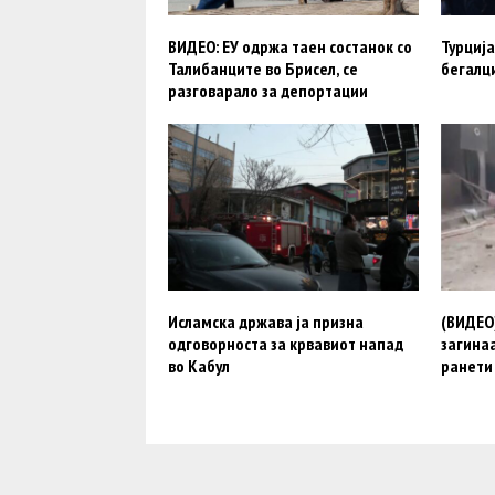
ВИДЕО: ЕУ одржа таен состанок со
Турција
Талибанците во Брисел, се
бегалц
разговарало за депортации
Исламска држава ја призна
(ВИДЕО)
одговорноста за крвавиот напад
загинаа
во Кабул
ранети 