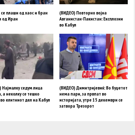
 се плаши од хаос и бран
(ВИДЕО) Повторно војна
и од Иран
Авганистан-Пакистан: Експлозии
во Кабул
 Најмалку седум лица
(ВИДЕО) Димитријевиќ: Во буџетот
, а неколку се тешко
нема пари, за првпат во
во елитниот дел на Кабул
историјата, утре 15 декември се
затвора Трезорот