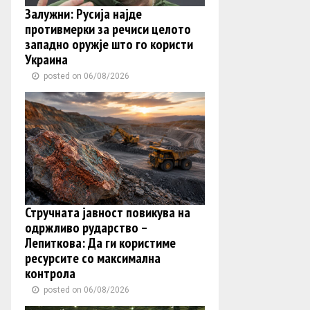
Залужни: Русија најде
противмерки за речиси целото
западно оружје што го користи
Украина
posted on 06/08/2026
Стручната јавност повикува на
одржливо рударство –
Лепиткова: Да ги користиме
ресурсите со максимална
контрола
posted on 06/08/2026