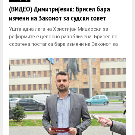
E
(ВИДЕО) Димитријевиќ: Брисел бара
измени на Законот за судски совет
N
Уште една лага на Христијан Мицкоски за
U
реформите е целосно разобличена. Брисел по
скратена постапка бара измени на Законот за
Судски совет. А владата со