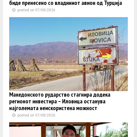
биде пренесено со владиниот авион од Турција
posted on 07/08/2026
Македонското рударство стагнира додека
регионот инвестира – Иловица останува
најголемата неискористена можност
posted on 07/08/2026