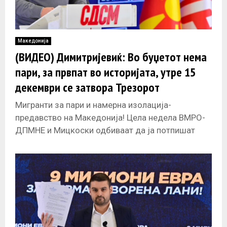
Македонија
(ВИДЕО) Димитријевиќ: Во буџетот нема
пари, за првпат во историјата, утре 15
декември се затвора Трезорот
Мигранти за пари и намерна изолација-
предавство на Македонија! Цела недела ВМРО-
ДПМНЕ и Мицкоски одбиваат да ја потпишат
Резолуцијата со која јасно и недвосмислено би