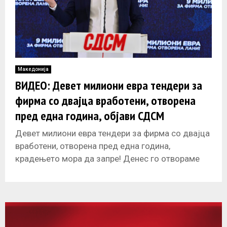
Македонија
ВИДЕО: Девет милиони евра тендери за
фирма со двајца вработени, отворена
пред една година, објави СДСМ
Девет милиони евра тендери за фирма со двајца
вработени, отворена пред една година,
крадењето мора да запре! Денес го отвораме
првиот од серијата скандали за