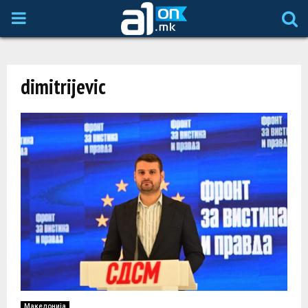
P
R
dimitrijevic
I
M
A
R
Y
M
Македонија