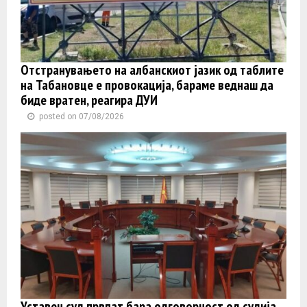
Отстранувањето на албанскиот јазик од таблите
на Табановце е провокација, бараме веднаш да
биде вратен, реагира ДУИ
posted on 07/08/2026
Уставен суд првпат бара одговорност од судија