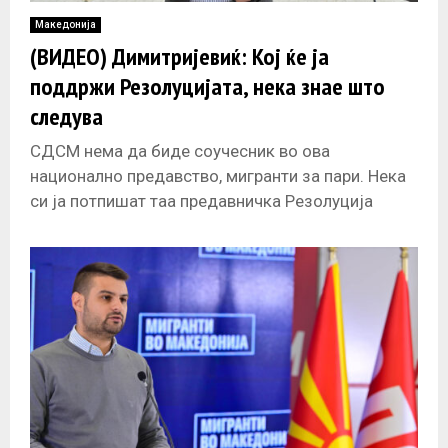
Македонија
(ВИДЕО) Димитријевиќ: Кој ќе ја
поддржи Резолуцијата, нека знае што
следува
СДСМ нема да биде соучесник во ова
национално предавство, мигранти за пари. Нека
си ја потпишат таа предавничка Резолуција
сами. Нека си ја гласаат сами,