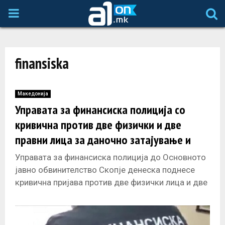
P
R
finansiska
I
M
Македонија
Управата за финансиска полиција со
A
кривична против две физички и две
правни лица за даночно затајување и
R
фалсификување деловни книги
Управата за финансиска полиција до Основното
јавно обвинителство Скопје денеска поднесе
Y
кривична пријава против две физички лица и две
правни лица, поради постоење на основано
M