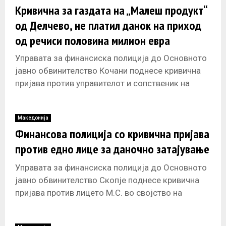
Кривична за газдата на „Малеш продукт“
од Делчево, не платил данок на приход
од речиси половина милион евра
Управата за финансиска полиција до Основното
јавно обвинителство Кочани поднесе кривична
пријава против управителот и сопственик на
„Малеш продукт“, Друштво за внатрешен и
надворешен промет
Македонија
Финансова полиција со кривична пријава
против едно лице за даночно затајување
Управата за финансиска полиција до Основното
јавно обвинителство Скопје поднесе кривична
пријава против лицето М.С. во својство на
сопственик и управител на правниот субјект
„Фимал