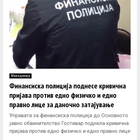
E
N
U
Македонија
Финансиска полиција поднесе кривична
пријава против едно физичко и едно
правно лице за даночно затајување
Управата за финансиска полиција до Основното
јавно обвинителство Гостивар поднела кривична
пријава против едно физичко и едно правно лице
поради постоење на основано сомнение за