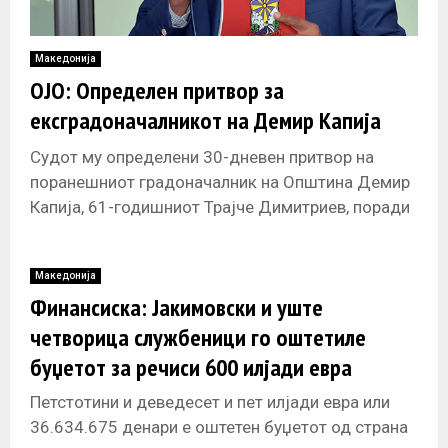
Македонија
ОЈО: Определен притвор за
ексградоначалникот на Демир Капија
Судот му определени 30-дневен притвор на
поранешниот градоначалник на Општина Демир
Капија, 61-годишниот Трајче Димитриев, поради
злоупотреба на службената положба и
овластување, соопшти Основното јавно
Македонија
Финансиска: Јакимовски и уште
четворица службеници го оштетиле
буџетот за речиси 600 илјади евра
Петстотини и деведесет и пет илјади евра или
36.634.675 денари е оштетен буџетот од страна