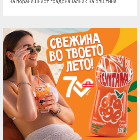
на поранешниот градоначалник на општина
Карпош, Стевчо Јакимовски и уште