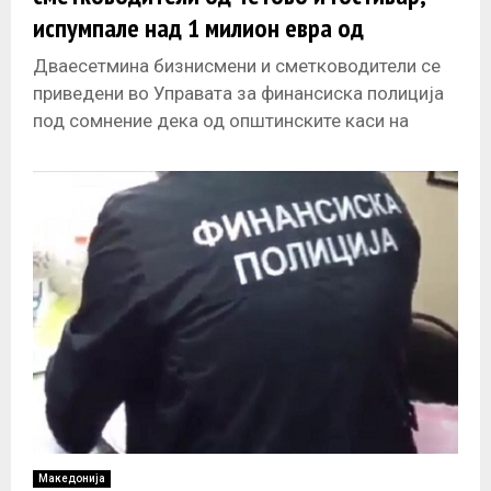
испумпале над 1 милион евра од
општините
Дваесетмина бизнисмени и сметководители се
приведени во Управата за финансиска полиција
под сомнение дека од општинските каси на
Тетово и Гостивар организирано и извлекувале
пари
Македонија