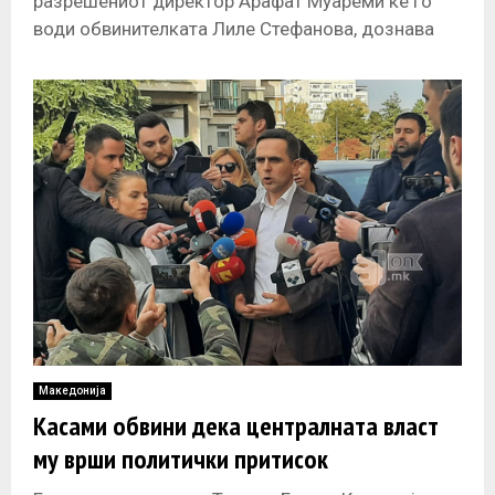
разрешениот директор Арафат Муареми ќе го
води обвинителката Лиле Стефанова, дознава
„А1он“. Таа го водеше случајот „Империја“, каде
се спогоди
Македонија
Касами обвини дека централната власт
му врши политички притисок