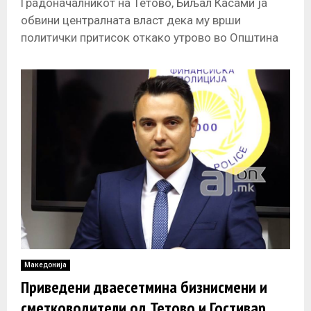
Градоначалникот на Тетово, Биљал Касами ја
обвини централната власт дека му врши
политички притисок откако утрово во Општина
Тетово дошла финансиска полиција. Касами
смета дека
Македонија
Приведени дваесетмина бизнисмени и
сметководители од Тетово и Гостивар,