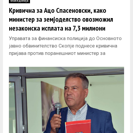
Македонија
Кривична за Ацо Спасеновски, како
министер за земјоделство овозможил
незаконска исплата на 7,3 милиони
денари
Управата за финансиска полиција до Основното
јавно обвинителство Скопје поднесе кривична
пријава против поранешниот министер за
земјоделство Ацо Спасеновски. Спасеновски се
товари за злоупотреба на