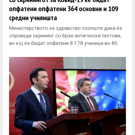
опфатени опфатени 364 основни и 109
средни училишта
Министерството за здравство соопшти дека ќе
спроведе скрининг со брзи антигенски тестови,
во кој ќе бидат опфатени 8.178 ученици во 80
општини и градот Скопје,