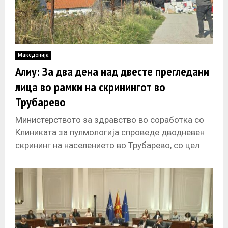
Македонија
Алиу: За два дена над двесте прегледани
лица во рамки на скринингот во
Трубарево
Министерството за здравство во соработка со
Клиниката за пулмологија спроведе дводневен
скрининг на населението во Трубарево, со цел
навремено откривање на евентуални симптоми
на дишните