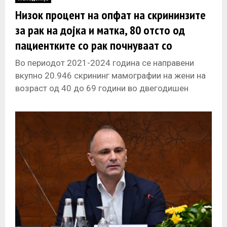
E
Низок процент на опфат на скрининзите
за рак на дојка и матка, 80 отсто од
N
пациентките со рак почнуваат со
лекување во подоцнежни стадиуми на
U
Во периодот 2021-2024 година се направени
болеста
вкупно 20.946 скрининг мамографии на жени на
возраст од 40 до 69 години во двегодишен
циклус во повеќе мамографски