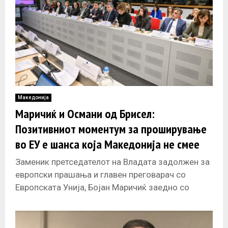
Македонија
Маричиќ и Османи од Брисел:
Позитивниот моментум за проширување
во ЕУ е шанса која Македонија не смее
да ја пропушти
Заменик претседателот на Владата задолжен за
европски прашања и главен преговарач со
Европската Унија, Бојан Маричиќ заедно со
Министерот за надворешни работи, Бујар
Османи, и