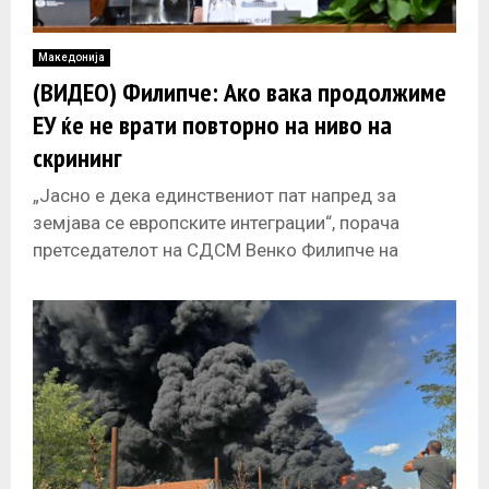
Македонија
(ВИДЕО) Филипче: Ако вака продолжиме
ЕУ ќе не врати повторно на ниво на
скрининг
„Јасно е дека единствениот пат напред за
земјава се европските интеграции“, порача
претседателот на СДСМ Венко Филипче на
Националната конвенција за Европската Унија,
оценувајќи дека