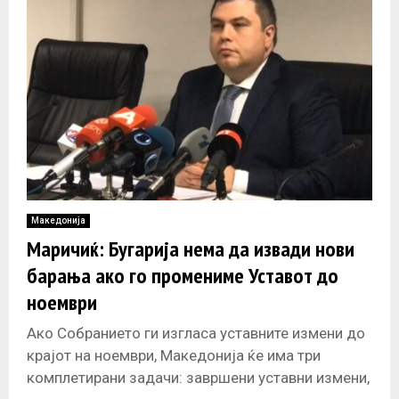
Македонија
Маричиќ: Бугарија нема да извади нови
барања ако го промениме Уставот до
ноември
Ако Собранието ги изгласа уставните измени до
крајот на ноември, Македонија ќе има три
комплетирани задачи: завршени уставни измени,