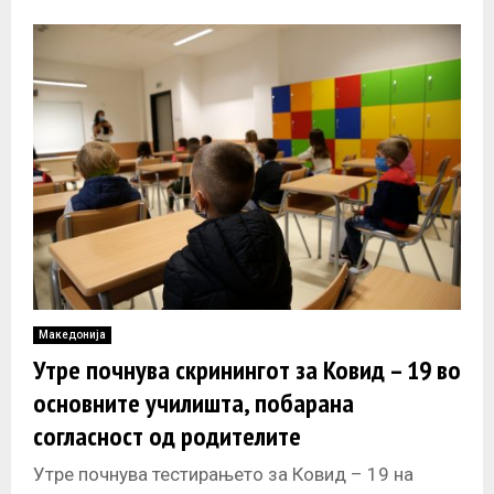
завршен скрининг и усвоени патокази од
Македонија
Утре почнува скринингот за Ковид – 19 во
основните училишта, побарана
согласност од родителите
Утре почнува тестирањето за Ковид – 19 на