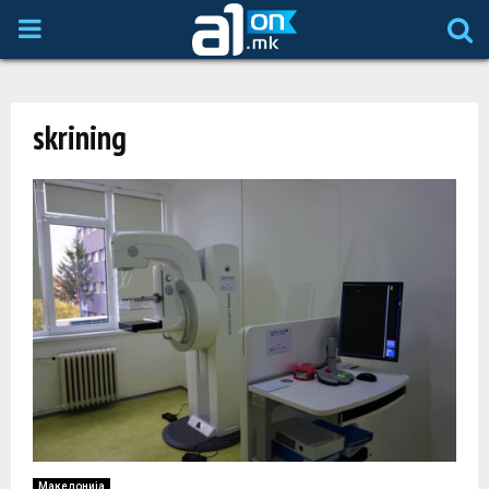
P
R
skrining
I
M
A
R
Y
M
Македонија