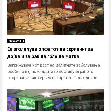
Македонија
Се зголемува опфатот на скрининг за
дојка и за рак на грло на матка
Загрижувачкиот раст на малигните заболувања
особено кај помладите го поставува раното
откривање како врвен приоритет. Последниве
години се забележува зголемен опфат на
скринингот за дојка