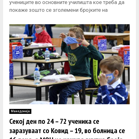
учениците во основните училишта кое треба да
покаже зошто се зголемени бројките на
заразени школски деца. Злате
Македонија
Секој ден по 24 – 72 ученика се
заразуваат со Ковид – 19, во болница се