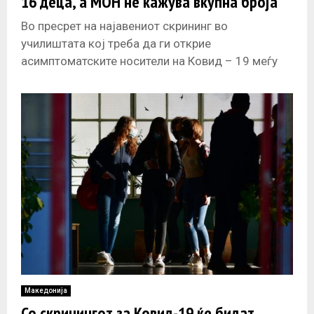
16 деца, а МОН не кажува вкупна броја
на заболени
Во пресрет на најавениот скрининг во
училиштата кој треба да ги открие
асимптоматските носители на Ковид – 19 меѓу
учениците, на лекување има помалку деца
Македонија
Со скринингот за Ковид-19 ќе бидат