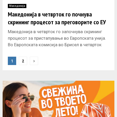
Македонија
Македонија в четврток го почнува
скрининг процесот за преговорите со ЕУ
Македонија в четврток го започнува скрининг
процесот за пристапување во Европската унија.
Во Европската комисија во Брисел в четврток
заминува 40 члена делегација составена од
P
1
2
o
s
t
s
n