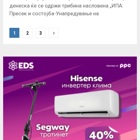
денеска ќе се одржи трибина насловена „ИПА:
Пресек и состојба-Унапредување на
апсорпцијата на ИПА средствата“, на која ќе
учествуваат
P
1
2
3
o
s
t
s
n
a
v
i
g