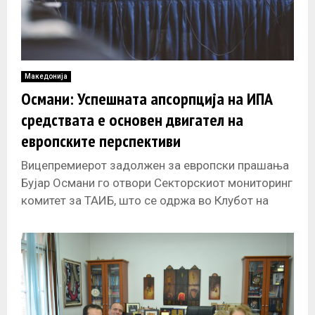
Македонија
Османи: Успешната апсорпција на ИПА
средствата е основен двигател на
европските перспективи
Вицепремиерот задолжен за европски прашања
Бујар Османи го отвори Секторскиот мониторинг
комитет за ТАИБ, што се одржа во Клубот на
пратеници. Паралелно, како што соопшти