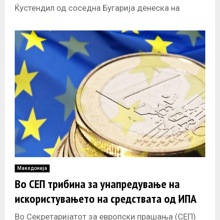
Ќустендил од соседна Бугарија денеска на
Форум во Делчево дебатираа и бараа
Македонија
Во СЕП трибина за унапредување на
искористувањето на средствата од ИПА
Во Секретаријатот за европски прашања (СЕП)