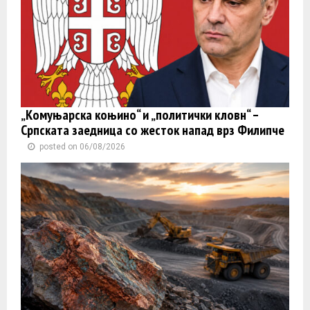
„Комуњарска коњино“ и „политички кловн“ –
Српската заедница со жесток напад врз Филипче
posted on 06/08/2026