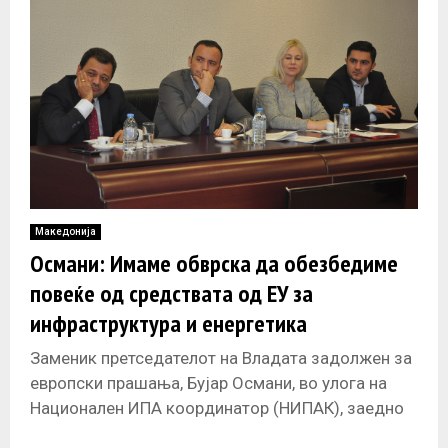
Македонија
Османи: Имаме обврска да обезбедиме
повеќе од средствата од ЕУ за
инфраструктура и енергетика
Заменик претседателот на Владата задолжен за
европски прашања, Бујар Османи, во улога на
Национален ИПА координатор (НИПАК), заедно
со неговиот колега, Заменик претседателот на