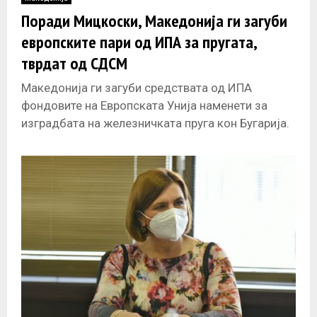
E
Поради Мицкоски, Македонија ги загуби
европските пари од ИПА за пругата,
N
тврдат од СДСМ
U
Македонија ги загуби средствата од ИПА
фондовите на Европската Унија наменети за
изградбата на железничката пруга кон Бугарија.
Наместо европски грант од милиони евра, сега