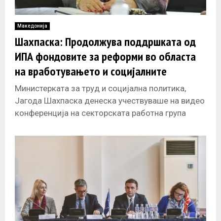
Македонија
Шахпаска: Продолжува поддршката од
ИПА фондовите за реформи во областа
на вработувањето и социјалните
политики
Министерката за труд и социјална политика,
Јагода Шахпаска денеска учествуваше на видео
конференција на секторската работна група
„Образование, вработувања и социјалните
политики и Интеграција на