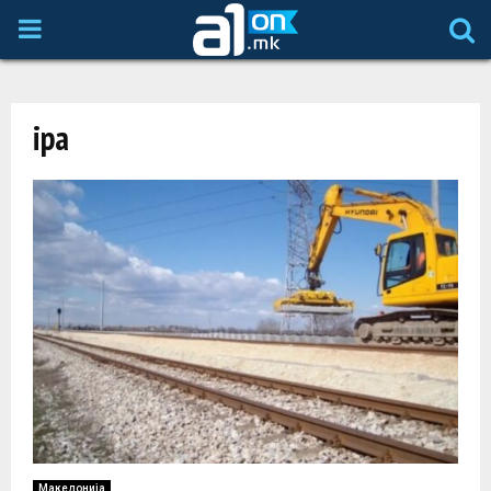
P
R
ipa
I
M
A
R
Y
M
Македонија