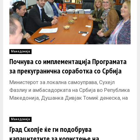
Македонија
Почнува со имплементација Програмата
за прекугранична соработка со Србија
Министерот за локална самоуправа, Сухејл
Фазлиу и амбасадорката на Србија во Република
Македонија, Душанка Дивјак Томиќ денеска, на
состанок со градоначалникот на Куманово,
Максим Димитриевски
Македонија
Град Скопје ќе ги подобрува
капацитетите за користење на