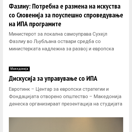
Фазлиу: Потребна е размена на искуства
со Словенија за поуспешно спроведување
на ИПА програмите
Министерот за локална самоуправа Сухејл
Фазлиу во Љубљана оствари средба со
министерката надлежна за развој и европска
кохезиона политика на Словенија, Аленка
Смеркољ. На средбата
Македонија
Дискусија за управување со ИПА
Евротинк – Центар за европски стратегии и
Фондацијата отворено општество – Македонија
денеска организираат презентација на студијата
и панел дискусијата: „Управување со
инструментот за претпристапна