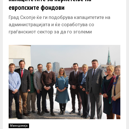
европските фондови
Град Скопје ќе ги подобрува капацитетите на
администрацијата и ќе соработува со
граѓанскиот сектор за да го зголеми
искористувањето на фондовите од Европската
унија, каде
Македонија