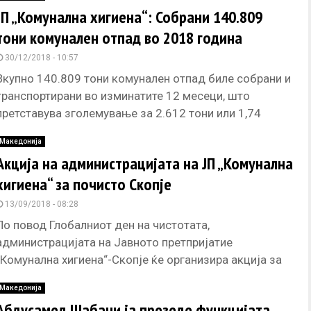
ЈП „Комунална хигиена“: Собрани 140.809
тони комунален отпад во 2018 година
30/12/2018 - 10:57
Вкупно 140.809 тони комунален отпад биле собрани и
транспортирани во изминатите 12 месеци, што
претставува зголемување за 2.612 тони или 1,74
проценти во однос на
Македонија
Aкција на администрацијата на ЈП „Комунална
хигиена“ за почисто Скопје
13/09/2018 - 08:28
По повод Глобалниот ден на чистотата,
администрацијата на Јавното претпријатие
„Комунална хигиена“-Скопје ќе организира акција за
чистење на централното градско подрачје. Акцијата
Македонија
ќе се одвива
Абдусамед Шабани ја презеде функцијата