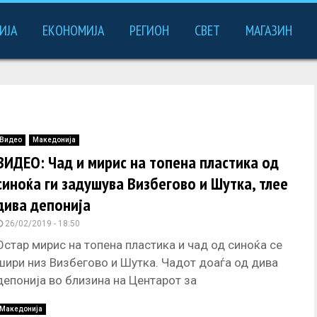
ИЈА
ЕКОНОМИЈА
РЕГИОН
СВЕТ
МАГАЗИН
Видео
Македонија
ВИДЕО: Чад и мирис на топена пластика од
синоќа ги задушува Визбегово и Шутка, тлее
дива депонија
26/02/2019 - 18:50
Остар мирис на топена пластика и чад од синоќа се
шири низ Визбегово и Шутка. Чадот доаѓа од дива
депонија во близина на Центарот за
Македонија