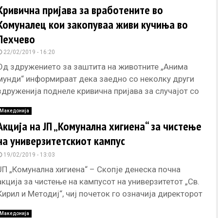
Кривична пријава за вработените во
Комуналец кои закопуваа живи кучиња во
Пехчево
22/02/2019 - 16:20
Од здружението за заштита на животните „Анима
мунди“ информираат дека заедно со неколку други
здружениja поднеле кривична пријава за случајот со
затруени кучиња, кои потоа
Македонија
Акција на ЈП „Комунална хигиена“ за чистење
на универзитетскиот кампус
19/02/2019 - 13:03
ЈП „Комунална хигиена“ – Скопје денеска почна
акција за чистење на кампусот на универзитетот „Св.
Кирил и Методиј“, чиј почеток го означија директорот
Абдусамед Шабани,
Македонија