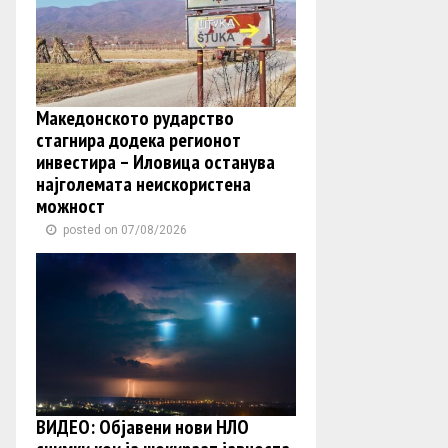
Македонското рударство
стагнира додека регионот
инвестира – Иловица останува
најголемата неискористена
можност
posted on 07/08/2026
ВИДЕО: Објавени нови НЛО