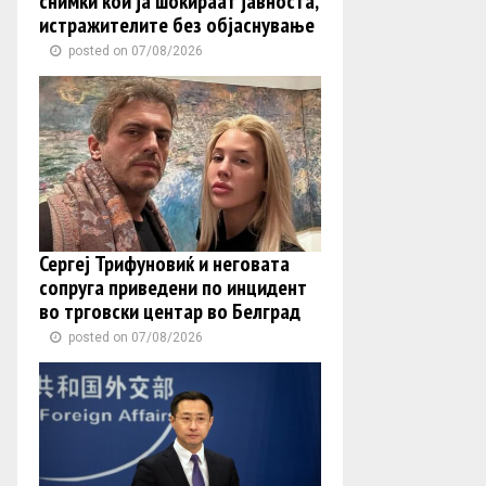
снимки кои ја шокираат јавноста,
истражителите без објаснување
posted on 07/08/2026
Сергеј Трифуновиќ и неговата
сопруга приведени по инцидент
во трговски центар во Белград
posted on 07/08/2026