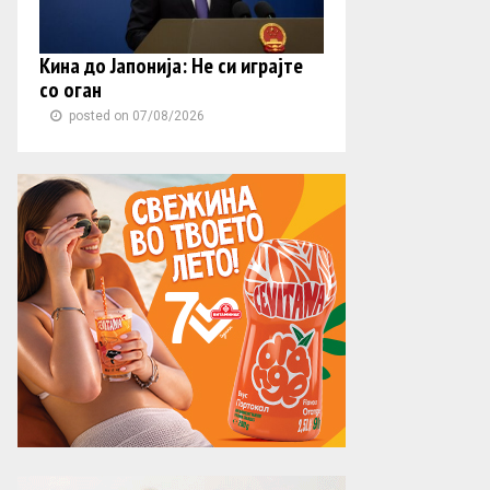
Кина до Јапонија: Не си играјте
со оган
posted on 07/08/2026