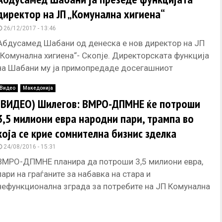
директор на ЈП „Комунална хигиена“
26/12/2017 - 13:46
Абдусамед Шабани од денеска е нов директор на ЈП
„Комунална хигиена“- Скопје. Директорската функција
на Шабани му ја примопредаде досегашниот
директор на претпријатието, Ракип Дочи.
Видео
Македонија
(ВИДЕО) Шилегов: ВМРО-ДПМНЕ ќе потроши
3,5 милиони евра народни пари, трампа во
која се крие сомнителна бизнис зделка
24/08/2016 - 15:31
ВМРО-ДПМНЕ планира да потроши 3,5 милиони евра,
пари на граѓаните за набавка на стара и
нефункционална зграда за потребите на ЈП Комунална
Хигиена. Во најавената