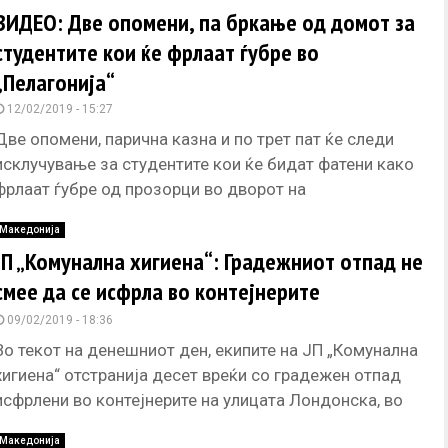
ВИДЕО: Две опомени, па бркање од домот за
студентите кои ќе фрлаат ѓубре во
„Пелагонија“
12/02/2019 - 15:27
Две опомени, парична казна и по трет пат ќе следи
исклучување за студентите кои ќе бидат фатени како
фрлаат ѓубре од прозорци во дворот на
Македонија
ЈП „Комунална хигиена“: Градежниот отпад не
смее да се исфрла во контејнерите
09/02/2019 - 18:36
Во текот на денешниот ден, екипите на ЈП „Комунална
хигиена“ отстранија десет вреќи со градежен отпад
исфрлени во контејнерите на улицата Лондонска, во
скопската општина
Македонија