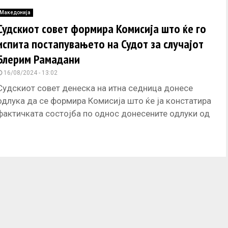
судии
Македонија
Судскиот совет формира Комисија што ќе го
испита постапувањето на Судот за случајот
Блерим Рамадани
16/08/2024 - 13:02
Судскиот совет денеска на итна седница донесе
одлука да се формира Комисија што ќе ја констатира
фактичката состојба по однос донесените одлуки од
страна на