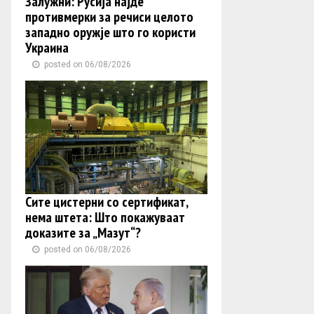
Залужни: Русија најде
противмерки за речиси целото
западно оружје што го користи
Украина
posted on 06/08/2026
Сите цистерни со сертификат,
нема штета: Што покажуваат
доказите за „Мазут“?
posted on 06/08/2026