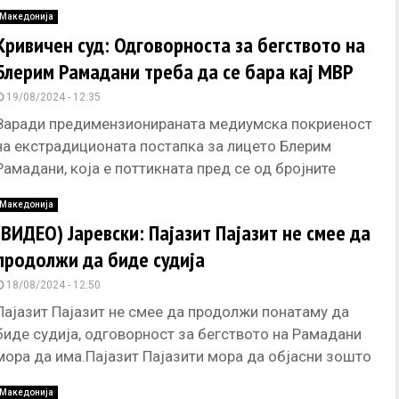
припадник на ОВК Блерим
Македонија
Кривичен суд: Одговорноста за бегството на
Блерим Рамадани треба да се бара кај МВР
19/08/2024 - 12:35
Заради предимензионираната медиумска покриеност
на екстрадиционата постапка за лицето Блерим
Рамадани, која е поттикната пред се од бројните
политички коментари и преписки преку кои
Македонија
дополнително
(ВИДЕО) Јаревски: Пајазит Пајазит не смее да
продолжи да биде судија
18/08/2024 - 12:50
Пајазит Пајазит не смее да продолжи понатаму да
биде судија, одговорност за бегството на Рамадани
мора да има.Пајазит Пајазити мора да објасни зошто
го пуштил
Македонија