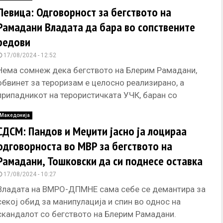
Левица: Одговорност за бегството на
Рамадани Владата да бара во сопствените
редови
17/08/2024 - 12:52
Нема сомнеж дека бегството на Блерим Рамадани,
обвинет за тероризам е целосно реализирано, а
припадникот на терористичката УЧК, баран со
потерница на Интерпол, наместо пред
Македонија
СДСМ: Пандов и Меџити јасно ја лоцираа
одговорноста во МВР за бегството на
Рамадани, Тошковски да си поднесе оставка
17/08/2024 - 10:27
Владата на ВМРО-ДПМНЕ сама себе се демантира за
секој обид за манипулација и спин во однос на
скандалот со бегството на Блерим Рамадани.