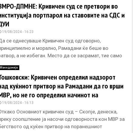
ВМРО-ДПМНЕ: Кривичен суд се претвори во
институција портпарол на ставовите на СДС и
ДУИ
19/08/2024 - 16:23
Да се однесуваше Кривичен суд одговорно,
принципиелно и морално, Рамадани ќе беше во
затвор, а не избеган. Место да се засрамат, тие само
докажуваат зошто
Македонија
Тошковски: Кривичен определил надзорот
над куќниот притвор на Рамадани да го врши
МВР, но не го определил начинот на
извршување на надзорот
19/08/2024 - 16:13
Откако Основниот кривичен суд – Скопје, денеска,
преку соопштение ја насочи одговорноста кон МВР за
бегството од куќен притвор на поранешниот