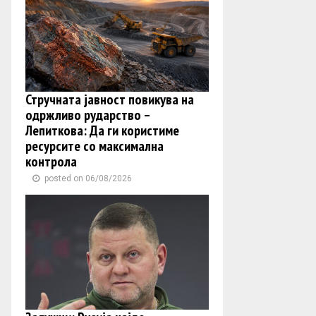
Стручната јавност повикува на
одржливо рударство –
Лепиткова: Да ги користиме
ресурсите со максимална
контрола
posted on 06/08/2026