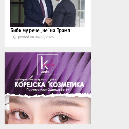
Биби му рече „не“ на Трамп
posted on 06/08/2026