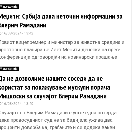
Последната комедија
Македонија
Меџити: Србија дава неточни информации за
Блерим Рамадани
16/08/2024 - 13:42
Првиот вицепремиер и министер за животна средина и
просторно планирање Изет Меџити денеска на прес-
конференција одговорајќи на новинарски прашања
изјави дека Србија дава неточни информации
Македонија
Да не дозволиме нашите соседи да не
користат за покажување мускули порача
Мицкоски за случајот Блерим Рамадани
16/08/2024 - 13:40
Случајот со Блерим Рамадани е уште една потврда
дека правосудниот суд не за бадијала ужива два
проценти доверба кај граѓаните и се додека вакви