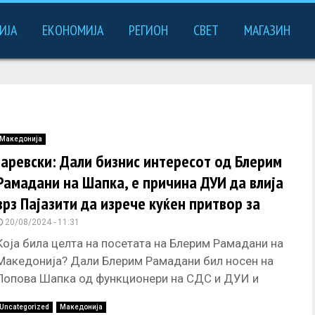
ИЈА
ЕКОНОМИЈА
РЕГИОН
СВЕТ
МАГАЗИН
Македонија
Јаревски: Дали бизнис интересот од Блерим
Рамадани на Шапка, е причина ДУИ да влија
врз Пајазити да изрече куќен притвор за
потоа да избега
20/08/2024 - 11:31
Која била целта на посетата на Блерим Рамадани на
Македонија? Дали Блерим Рамадани бил носен на
Попова Шапка од функционери на СДС и ДУИ и
Uncategorized
Македонија