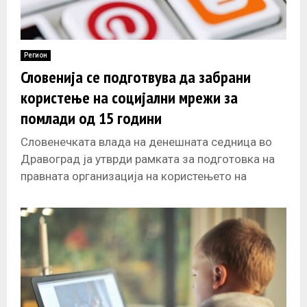
Регион
Словенија се подготвува да забрани
користење на социјални мрежи за
помлади од 15 години
Словенечката влада на денешната седница во
Дравоград ја утврди рамката за подготовка на
правната организација на користењето на
социјалните мрежи за лица под 15 години.