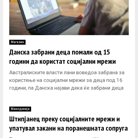
Магазин
Данска забрани деца помали од 15
години да користат социјални мрежи
Австралиските власти лани воведоа забрана за
користење на социјални мрежи за деца под 16
години, па Данска најави дека ќе забрани деца
под 15 години
Македонија
Штипјанец преку социјалните мрежи и
упатувал закани на поранешната сопруга