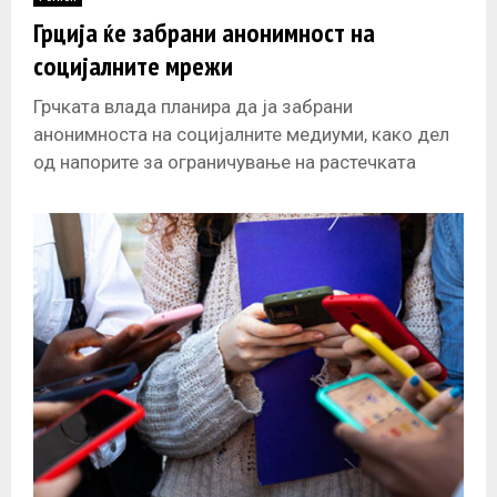
E
Грција ќе забрани анонимност на
социјалните мрежи
N
Грчката влада планира да ја забрани
U
анонимноста на социјалните медиуми, како дел
од напорите за ограничување на растечката
токсичност во јавниот дискурс, изјави
министерот за