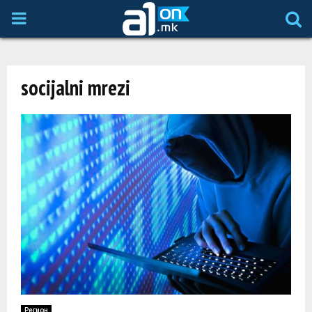
P
R
socijalni mrezi
I
M
A
R
Y
M
Регион