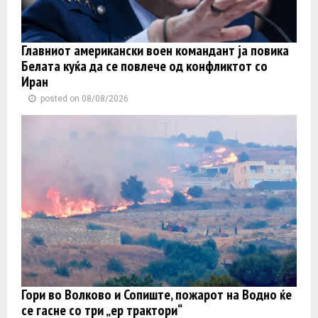
Главниот американски воен командант ја повика
Белата куќа да се повлече од конфликтот со
Иран
posted on 08/08/2026
Гори во Волково и Сопиште, пожарот на Водно ќе
се гасне со три „ер трактори“