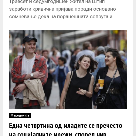
Триесет и седумгодишен жител на Штип
заработи кривична пријава поради основано
сомневање дека на поранешната сопруга и
упатувал закани преку социјалните мрежи. СВР
Штип поднесе
Македонија
Една четвртина од младите се пречесто
на социјалните мрежи, според нив,