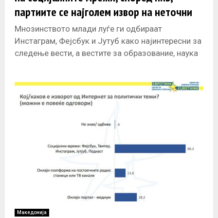
партиите се најголем извор на неточни
информации
Мнозинството млади луѓе ги одбираат
Инстаграм, Фејсбук и Јутуб како најинтересни за
следење вести, а вестите за образование, наука
и технологија им се најпривлечни. Иако
Македонија