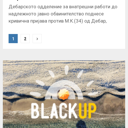
Дебарското одделение за внатрешни работи до
надлежното јавно обвинителство поднесе
кривична пријава против М.К.(34) од Дебар,
поради постоење основи на сомнение за
сторено казнено дело
P
1
2
o
s
t
s
n
a
v
i