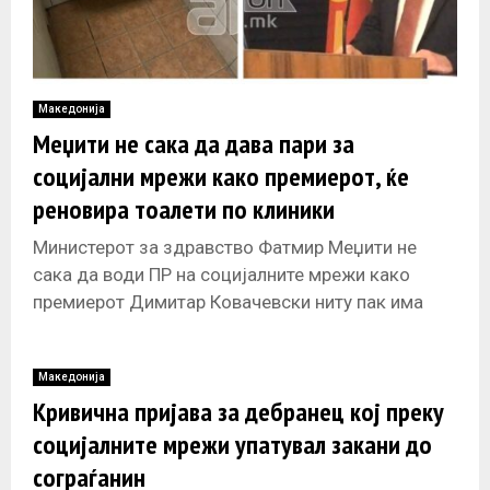
Македонија
Меџити не сака да дава пари за
социјални мрежи како премиерот, ќе
реновира тоалети по клиники
Министерот за здравство Фатмир Меџити не
сака да води ПР на социјалните мрежи како
премиерот Димитар Ковачевски ниту пак има
желба да ги користи. Затоа
Македонија
Кривична пријава за дебранец кој преку
социјалните мрежи упатувал закани до
сограѓанин