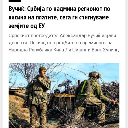
E
Вучиќ: Србија го надмина регионот по
висина на платите, сега ги стигнуваме
N
земјите од ЕУ
U
Српскиот претседател Александар Вучиќ изјави
денес во Пекинг, по средбите со премиерот на
Народна Република Кина Ли Џијанг и Ванг Хунинг,
претседател на Националниот комитет