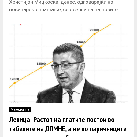
Христијан Мицкоски, денес, одговарајќи на
новинарско прашање, се осврна на најновите
податоци од Државниот завод за статистика во
врска со
Македонија
Левица: Растот на платите постои во
табелите на ДПМНЕ, а не во паричниците