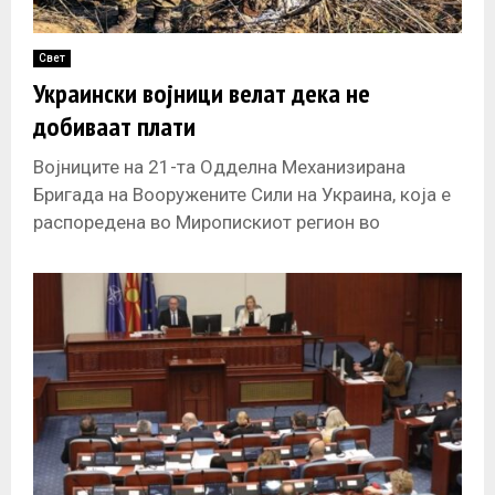
Свет
Украински војници велат дека не
добиваат плати
Војниците на 21-та Одделна Механизирана
Бригада на Вооружените Сили на Украина, која е
распоредена во Миропискиот регион во
Сумскиот регион, се жалат дека командата не