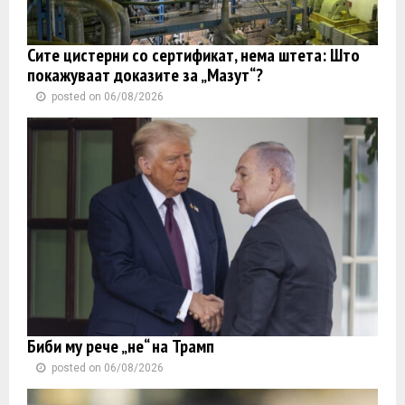
Сите цистерни со сертификат, нема штета: Што
покажуваат доказите за „Мазут“?
posted on 06/08/2026
Биби му рече „не“ на Трамп
posted on 06/08/2026