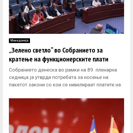
Македонија
„Зелено светло“ во Собранието за
кратење на функционерските плати
Собранието денеска во рамки на 89. пленарна
седница ја утврди потребата за носење на
пакетот закони со кои се нивелираат платите на
избраните и именуваните