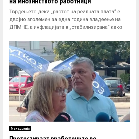
на мнозинството работници
Тврдењето дека „растот на реалната плата“ е
двојно зголемен за една година владеење на
ДПМНЕ, а инфлацијата е „стабилизирана“ како
што изнесува на прес-конференции пратенкот
Македонија
Протестираат вработените во