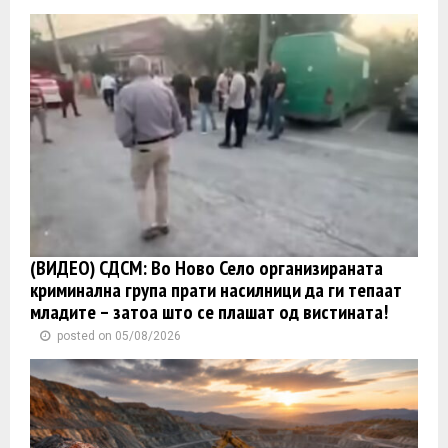
(ВИДЕО) СДСМ: Во Ново Село организираната
криминална група прати насилници да ги тепаат
младите – затоа што се плашат од вистината!
posted on 05/08/2026