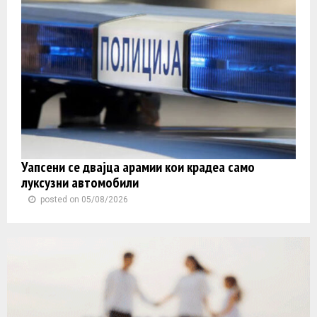
Уапсени се двајца арамии кои крадеа само
луксузни автомобили
posted on 05/08/2026