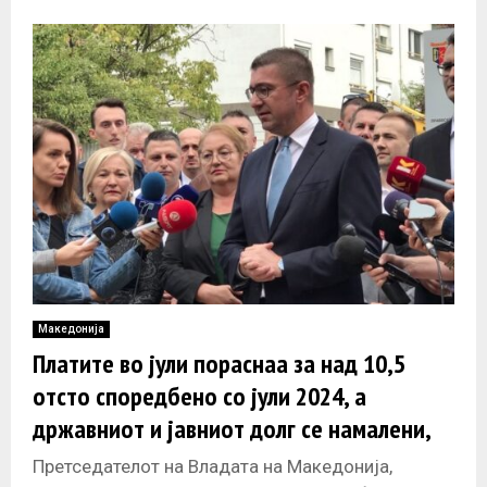
реакцијата на судиите и обвинителите за ставот
дека
Македонија
Платите во јули пораснаа за над 10,5
отсто споредбено со јули 2024, а
државниот и јавниот долг се намалени,
вели Мицкоски
Претседателот на Владата на Македонија,