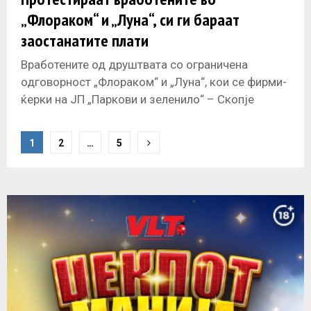
„Флораком“ и „Луна“, си ги бараат
заостанатите плати
Вработените од друштвата со ограничена
одговорност „Флораком“ и „Луна“, кои се фирми-
ќерки на ЈП „Паркови и зеленило“ – Скопје
денеска третпат излегоа на протест поради
P
1
2
…
5
o
s
t
s
n
a