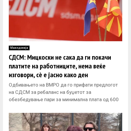
Македонија
СДСМ: Мицкоски не сака да ги покачи
платите на работниците, нема веќе
изговори, сè е јасно како ден
Одбивањето на ВМРО да го прифати предлогот
на СДСМ за ребаланс на буџетот за
обезбедување пари за минимална плата од 600
евра е уште една