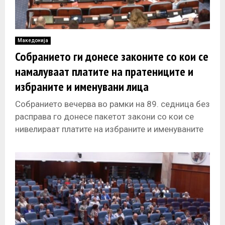
Македонија
Собранието ги донесе законите со кои се
намалуваат платите на пратениците и
избраните и именувани лица
Собранието вечерва во рамки на 89. седница без
расправа го донесе пакетот закони со кои се
нивелираат платите на избраните и именуваните
лица. Со овие