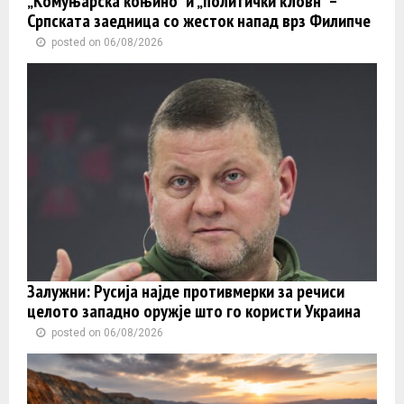
„Комуњарска коњино“ и „политички кловн“ –
Српската заедница со жесток напад врз Филипче
posted on 06/08/2026
Залужни: Русија најде противмерки за речиси
целото западно оружје што го користи Украина
posted on 06/08/2026