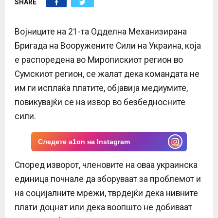
SHARE
E
N
Војниците на 21-та Одделна Механизирана
Бригада на Вооружените Сили на Украина, која
U
е распоредена во Миропискиот регион во
Сумскиот регион, се жалат дека командата не
им ги исплаќа платите, објавија медиумите,
повикувајќи се на извор во безбедносните
сили.
Следете a1on на Instagram
Според изворот, членовите на оваа украинска
единица почнале да зборуваат за проблемот и
на социјалните мрежи, тврдејќи дека нивните
плати доцнат или дека воопшто не добиваат