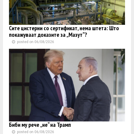
Сите цистерни со сертификат, нема штета: Што
покажуваат доказите за „Мазут“?
posted on 06/08/2026
Биби му рече „не“ на Трамп
posted on 06/08/2026