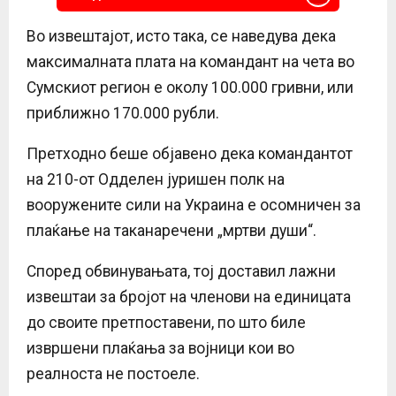
Во извештајот, исто така, се наведува дека
максималната плата на командант на чета во
Сумскиот регион е околу 100.000 гривни, или
приближно 170.000 рубли.
Претходно беше објавено дека командантот
на 210-от Одделен јуришен полк на
вооружените сили на Украина е осомничен за
плаќање на таканаречени „мртви души“.
Според обвинувањата, тој доставил лажни
извештаи за бројот на членови на единицата
до своите претпоставени, по што биле
извршени плаќања за војници кои во
реалноста не постоеле.