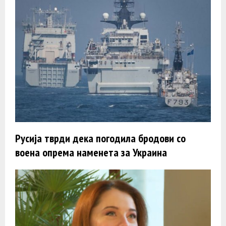
Русија тврди дека погодила бродови со
воена опрема наменета за Украина