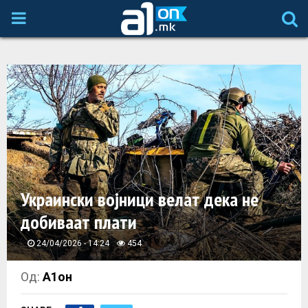
P
R
I
M
A
Украински војници велат дека не
R
добиваат плати
Y
24/04/2026 - 14:24
454
M
Од:
А1он