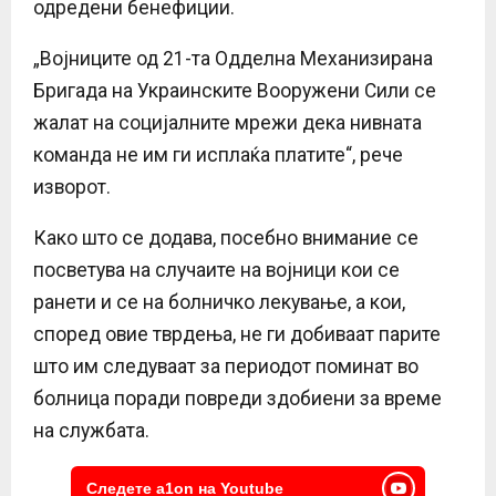
одредени бенефиции.
„Војниците од 21-та Одделна Механизирана
Бригада на Украинските Вооружени Сили се
жалат на социјалните мрежи дека нивната
команда не им ги исплаќа платите“, рече
изворот.
Како што се додава, посебно внимание се
посветува на случаите на војници кои се
ранети и се на болничко лекување, а кои,
според овие тврдења, не ги добиваат парите
што им следуваат за периодот поминат во
болница поради повреди здобиени за време
на службата.
Следете a1on на Youtube