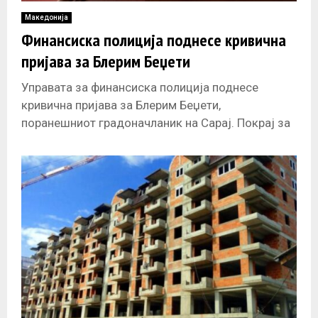
Македонија
Финансиска полиција поднесе кривична
пријава за Блерим Беџети
Управата за финансиска полиција поднесе
кривична пријава за Блерим Беџети,
поранешниот градоначланик на Сарај. Покрај за
него кривични пријави се поднесени за уште
седуммина, вработени