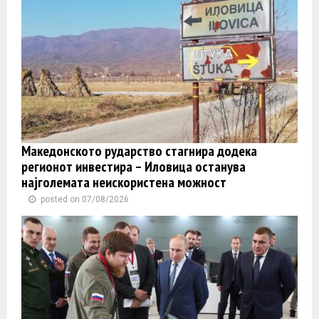
Македонското рударство стагнира додека
регионот инвестира – Иловица останува
најголемата неискористена можност
posted on 07/08/2026