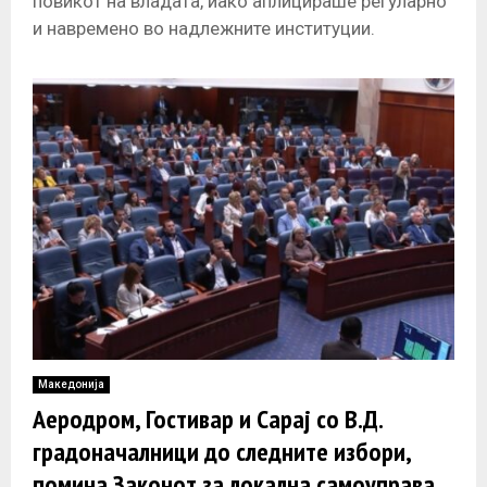
повикот на владата, иако аплицираше регуларно
и навремено во надлежните институции.
Односно, главен одговорен за тоа е
Министерството
Македонија
Аеродром, Гостивар и Сарај со В.Д.
градоначалници до следните избори,
помина Законот за локална самоуправа