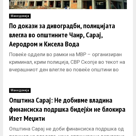
Македонија
По докази за дивоградби, полицијата
влегла во општините Чаир, Сарај,
Аеродром и Кисела Вода
Повеќе оддели во рамки на МВР – организиран
криминал, крим полиција, СВР Скопје во текот на
вчерашниот ден влегле во повеќе општини во
рамки на
Македонија
Општина Сарај: Не добивме владина
финансиска подршка бидејќи не блокира
Изет Меџити
Општина Сарај не доби финансиска подршка од