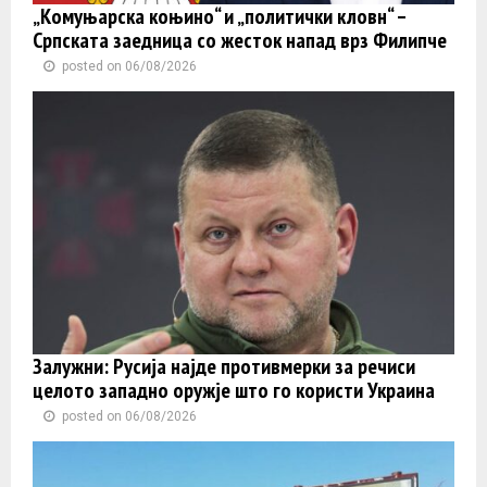
„Комуњарска коњино“ и „политички кловн“ –
Српската заедница со жесток напад врз Филипче
posted on 06/08/2026
Залужни: Русија најде противмерки за речиси
целото западно оружје што го користи Украина
posted on 06/08/2026