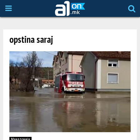
P
R
opstina saraj
I
M
A
R
Y
M
Македонија