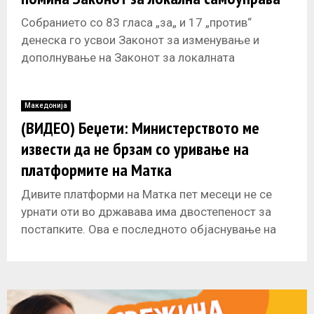
Собранието со 83 гласа „за„ и 17 „против“
денеска го усвои Законот за изменување и
дополнување на Законот за локалната
самоуправа, по скратена постапка. Со
Македонија
(ВИДЕО) Беџети: Министерството ме
извести да не брзам со уривање на
платформите на Матка
Дивите платформи на Матка пет месеци не се
урнати оти во државава има двостепеност за
постапките. Ова е последното објаснување на
градоначалникот на општина Сарај,