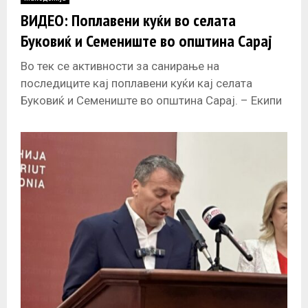
E
ВИДЕО: Поплавени куќи во селата
Буковиќ и Семениште во општина Сарај
N
Во тек се активности за санирање на
U
последиците кај поплавени куќи кај селата
Буковиќ и Семениште во општина Сарај. – Екипи
од Бригада за противпожарна