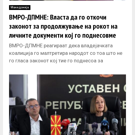
Македонија
ВМРО-ДПМНЕ: Власта да го откочи
законот за продолжување на рокот на
личните документи кој го поднесовме
ВМРО-ДПМНЕ реагираат дека владејачката
коалиција го малтретира народот со тоа што не
го гласа законот кој тие го поднесоа за
продолжување на рокот на личните