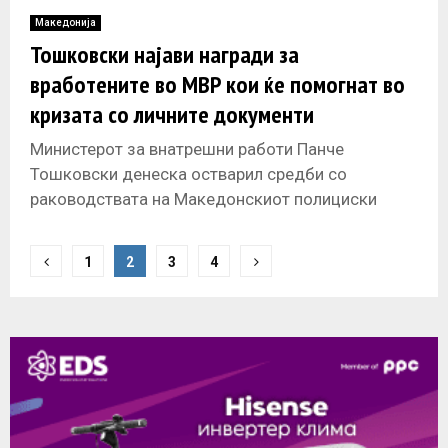
Македонија
Тошковски најави награди за
вработените во МВР кои ќе помогнат во
кризата со личните документи
Министерот за внатрешни работи Панче
Тошковски денеска остварил средби со
раководствата на Македонскиот полициски
синдикат, Независниот синдикат на полицијата и
Синдикатот на полиција во Македонија,
P
1
2
3
4
o
s
t
s
n