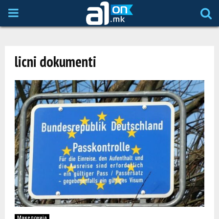
P
R
licni dokumenti
I
M
A
R
Y
M
Македонија