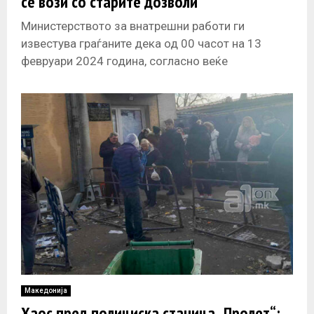
се вози со старите дозволи
Министерството за внатрешни работи ги
известува граѓаните дека од 00 часот на 13
февруари 2024 година, согласно веќе
донесените законски измени, а во врска со
Македонија
Хаос пред полициска станица „Пролет“: