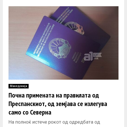
свесно ги довеле
Македонија
Почна примената на правилата од
Преспанскиот, од земјава се излегува
само со Северна
На полноќ истече рокот од одредбата од