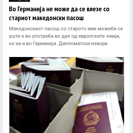
E
Во Германија не може да се влезе со
стариот македонски пасош
N
Македонскиот пасош со старото име можеби се
U
уште е во употреба во дел од европските земји,
но не и во Германија. Дипломатски извори
објаснуваат дека