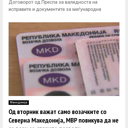
Договорот од Преспа за валидноста на
исправите и документите за меѓународна
употреба, но Собранието со итни законски
измени
Македонија
Од вторник важат само возачките со
Северна Македонија, МВР повикува да не