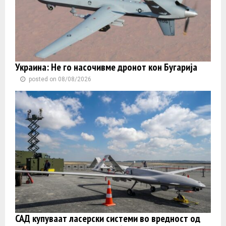
Украина: Не го насочивме дронот кон Бугарија
posted on 08/08/2026
САД купуваат ласерски системи во вредност од