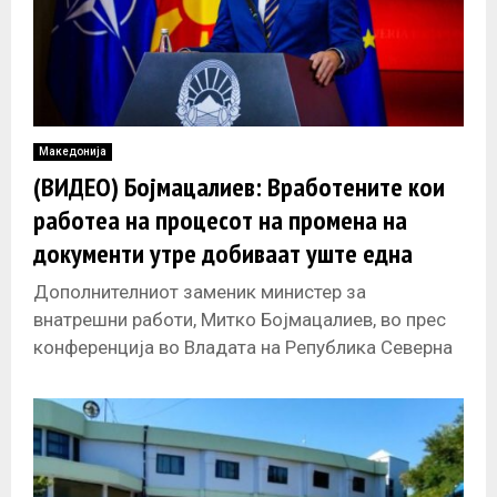
Македонија
(ВИДЕО) Бојмацалиев: Вработените кои
работеа на процесот на промена на
документи утре добиваат уште една
плата
Дополнителниот заменик министер за
внатрешни работи, Митко Бојмацалиев, во прес
конференција во Владата на Република Северна
Македонија информираше за денешната одлука
на седница на Владата