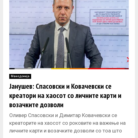
Македонија
Јанушев: Спасовски и Ковачевски се
креатори на хаосот со личните карти и
возачките дозволи
Оливер Спасовски и Димитар Ковачевски се
креаторите на хаосот со роковите на важење на
личните карти и возачките дозволи со тоа што