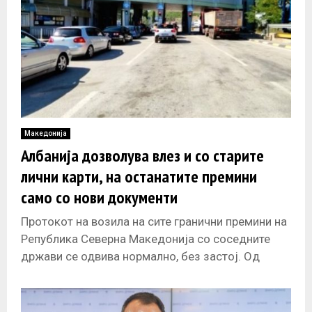
Македонија
Албанија дозволува влез и со старите
лични карти, на останатите премини
само со нови документи
Протокот на возила на сите гранични премини на
Република Северна Македонија со соседните
држави се одвива нормално, без застој. Од
полноќ возилата се пропуштаат според