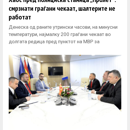
смрзнати граѓани чекаат, шалтерите не
работат
Денеска од раните утрински часови, на минусни
температури, најмалку 200 граѓани чекаат во
долгата редица пред пунктот на МВР за
издавање лични документи во полициската