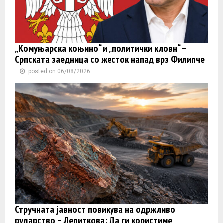
„Комуњарска коњино“ и „политички кловн“ –
Српската заедница со жесток напад врз Филипче
posted on 06/08/2026
Стручната јавност повикува на одржливо
рударство – Лепиткова: Да ги користиме