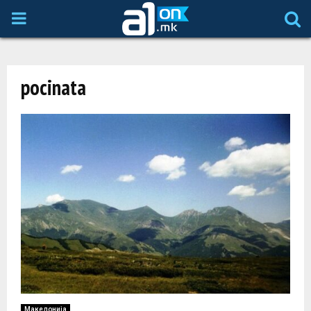
P
R
pocinata
I
M
A
R
Y
M
Македонија