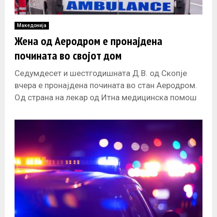
Македонија
Жена од Аеродром е пронајдена
почината во својот дом
Седумдесет и шестгодишната Д.В. од Скопје
вчера е пронајдена почината во стан Аеродром.
Од страна на лекар од Итна медицинска помош
констатирана била смрт. Извршен