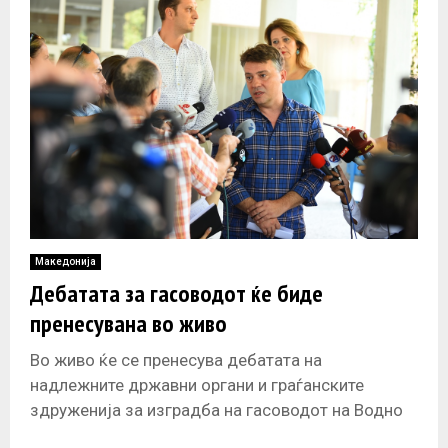
Македонија
Дебатата за гасоводот ќе биде
пренесувана во живо
Во живо ќе се пренесува дебатата на
надлежните државни органи и граѓанските
здруженија за изградба на гасоводот на Водно
што ќе се одржи утре во