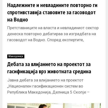
Надлежните и невладините повторно ги
спротивставија ставовите за гасоводот
на Водно
Претставниците на власта и невладиниот сектор
денеска повторно дебатираа за изградбата на
гасоводот на Водно. Според експертите,
проектот долгорочно ќе има позитивно влијание
и ќе
Македонија
Дебата за влијанието на проектот за
гасификација врз животната средина
Јавна дебата за влијанието на проектот
„Национален гасификационен систем во
Република Македонија, Делница 5 Скопје –
Гостивар – Кичево“ врз животната средина ќе се
одржи