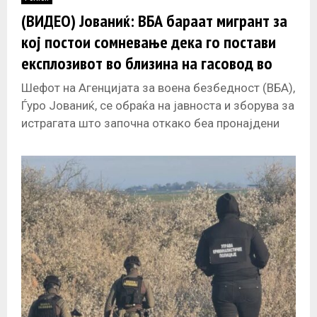
E
(ВИДЕО) Јованиќ: ВБА бараат мигрант за
кој постои сомневање дека го постави
N
експлозивот во близина на гасовод во
Кањижа
U
Шефот на Агенцијата за воена безбедност (ВБА),
Ѓуро Јованиќ, се обраќа на јавноста и зборува за
истрагата што започна откако беа пронајдени
експлозиви во општина