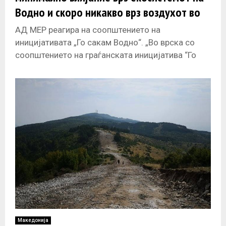
Водно и скоро никакво врз воздухот во
Скопје
АД МЕР реагира на соопштението на
иницијативата „Го сакам Водно“. „Во врска со
соопштението на граѓанската иницијатива “Го
сакам Водно”, ја информираме јавноста дека
изградбата
Македонија