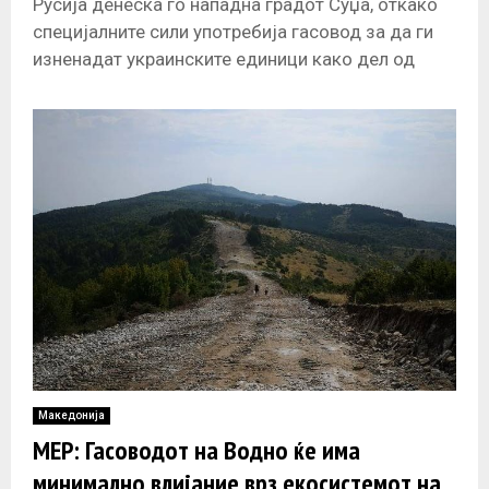
Русија денеска го нападна градот Суџа, откако
специјалните сили употребија гасовод за да ги
изненадат украинските единици како дел од
големата офанзива за протерување на
Македонија
МЕР: Гасоводот на Водно ќе има
минимално влијание врз екосистемот на