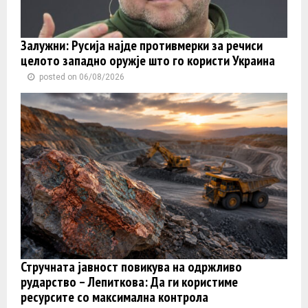
Залужни: Русија најде противмерки за речиси
целото западно оружје што го користи Украина
posted on 06/08/2026
Стручната јавност повикува на одржливо
рударство – Лепиткова: Да ги користиме
ресурсите со максимална контрола