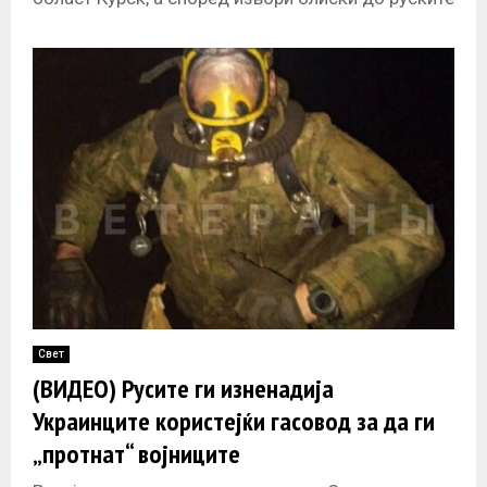
безбедносни служби,
Свет
(ВИДЕО) Русите ги изненадија
Украинците користејќи гасовод за да ги
„протнат“ војниците