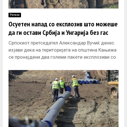
Регион
Осуетен напад со експлозив што можеше
да ги остави Србија и Унгарија без гас
Српскиот претседател Александар Вучиќ денес
изјави дека на територијата на општина Кањижа
се пронајдени два големи пакети експлозиви со
фитили, нагласувајќи дека навремената реакција
на