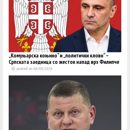
„Комуњарска коњино“ и „политички кловн“ –
Српската заедница со жесток напад врз Филипче
posted on 06/08/2026