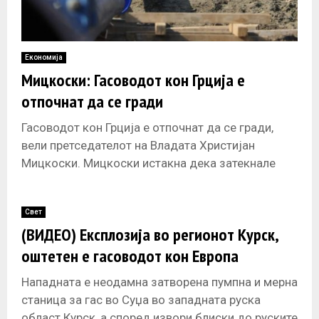
Економија
Мицкоски: Гасоводот кон Грција е
отпочнат да се гради
Гасоводот кон Грција е отпочнат да се гради,
вели претседателот на Владата Христијан
Мицкоски. Мицкоски истакна дека затекнале
проект којшто седум години не бил поместен
Свет
(ВИДЕО) Експлозија во регионот Курск,
оштетен e гасоводот кон Европа
Нападната е неодамна затворена пумпна и мерна
станица за гас во Суџа во западната руска
област Курск, а според извори блиски до руските