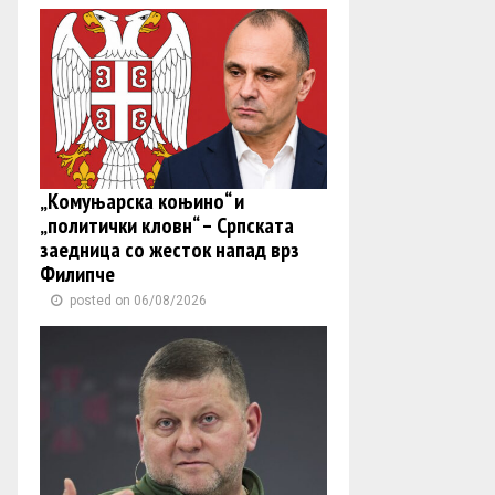
„Комуњарска коњино“ и
„политички кловн“ – Српската
заедница со жесток напад врз
Филипче
posted on 06/08/2026