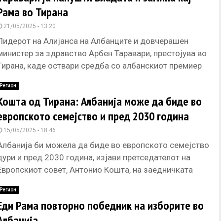
Рама во Тирана
21/05/2025 - 13:20
Лидерот на Алијанса на Албанците и довчерашен
министер за здравство Арбен Таравари, престојува во
Тирана, каде оствари средба со албанскиот премиер
Еди Рама. – Со
Регион
Кошта од Тирана: Албанија може да биде во
европското семејство и пред 2030 година
15/05/2025 - 18:46
Албанија би можела да биде во европското семејство
дури и пред 2030 година, изјави претседателот на
Европскиот совет, Антонио Кошта, на заедничката
прес-конференција во Тирана,
Регион
Еди Рама повторно победник на изборите во
Албанија