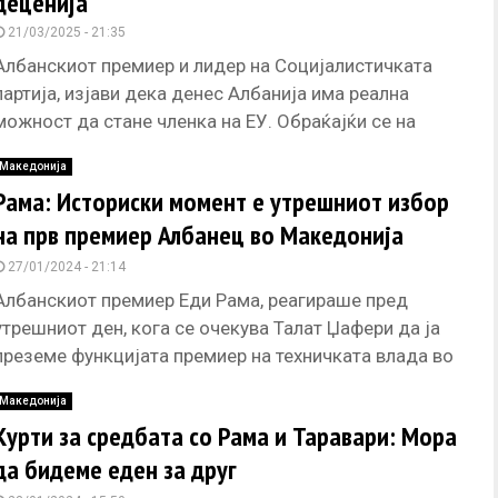
деценија
21/03/2025 - 21:35
Албанскиот премиер и лидер на Социјалистичката
партија, изјави дека денес Албанија има реална
можност да стане членка на ЕУ. Обраќајќи се на
промоцијата на кандидатите
Македонија
Рама: Историски момент е утрешниот избор
на прв премиер Албанец во Македонија
27/01/2024 - 21:14
Албанскиот премиер Еди Рама, реагираше пред
утрешниот ден, кога се очекува Талат Џафери да ја
преземе функцијата премиер на техничката влада во
Северна Македонија, оценувајќи
Македонија
Курти за средбата со Рама и Таравари: Мора
да бидеме еден за друг