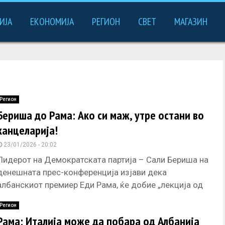
ИЈА
ЕКОНОМИЈА
РЕГИОН
СВЕТ
МАГАЗИН
Регион
Бериша до Рама: Ако си маж, утре остани во
канцеларија!
23/01/2026 - 20:02
Лидерот на Демократската партија – Сали Бериша на
денешната прес-конференција изјави дека
албанскиот премиер Еди Рама, ќе добие „лекција од
граѓаните за време на масовниот
Регион
Рама: Италија може да побара од Албанија