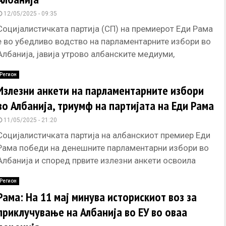
12/05/2025 - 09:35
Социјалистичката партија (СП) на премиерот Еди Рама
е во убедливо водство на парламентарните избори во
Албанија, јавија утрово албанските медиуми,
повикувајќи се на податоци на
Регион
Излезни анкети на парламентарните избори
во Албанија, триумф на партијата на Еди Рама
11/05/2025 - 21:20
Социјалистичката партија на албанскиот премиер Еди
Рама победи на денешните парламентарни избори во
Албанија и според првите излезни анкети освоила
51,8 отсто од гласовите, односно
Регион
Рама: На 11 мај минува историскиот воз за
приклучување на Албанија во ЕУ во оваа