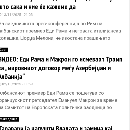
што сака и ние ќе кажеме да
13/11/2025 - 21:03
На заедничката прес-конференција во Рим на
албанскиот премиер Еди Рама и неговата италијанска
колешка, Џорџа Мелони, не изостана прашањето
околу камповите за мигрантите во Албанија,
Свет
ВИДЕО: Еди Рама и Макрон го исмеваат Трамп
за „мировниот договор меѓу Азербејџан и
Албанија“
02/10/2025 - 11:59
Албанскиот премиер Еди Рама се пошегува со
францускиот претседател Емануел Макрон за време
на Самитот на Европската политичка заедница во
Копенхаген. Рама се пошегува за
Македонија
Таравари ја напушти Владата и замина кај