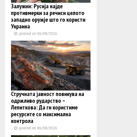
Залужни: Русија најде
противмерки за речиси целото
западно оружје што го користи
Украина
posted on 06/08/2026
Стручната јавност повикува на
одржливо рударство –
Лепиткова: Да ги користиме
ресурсите со максимална
контрола
posted on 06/08/2026