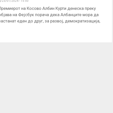
23/01/2024 - 15:50
Премиерот на Косово Албин Курти денеска преку
објава на Фејсбук порача дека Албанците мора да
застанат еден до друг, за развој, демократизација,
реформи, напредок и