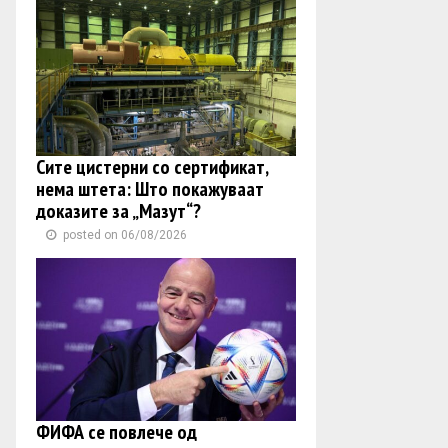
Сите цистерни со сертификат,
нема штета: Што покажуваат
доказите за „Мазут“?
posted on 06/08/2026
ФИФА се повлече од