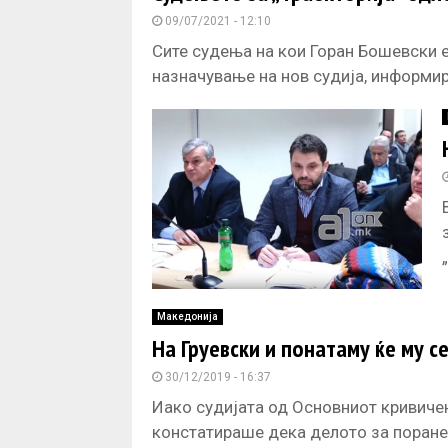
09/07/2021 - 12:10
Сите судења на кои Горан Бошевски е
назначување на нов судија, информи
Македонија
На Груевски и понатаму ќе му се
30/12/2019 - 16:37
Иако судијата од Основниот кривиче
констатираше дека делото за поран