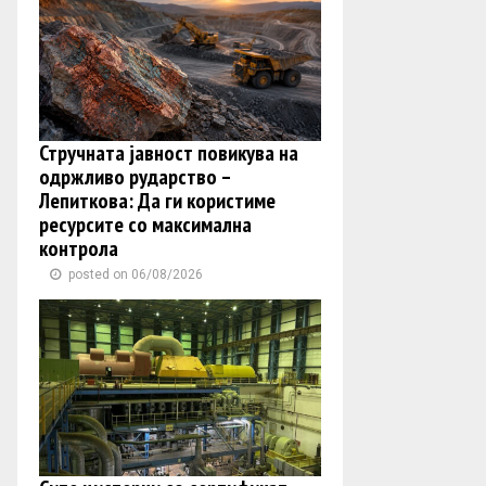
Стручната јавност повикува на
одржливо рударство –
Лепиткова: Да ги користиме
ресурсите со максимална
контрола
posted on 06/08/2026