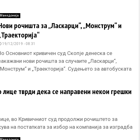
Македонија
Нови рочишта за „Ласкарци“, „Монструм“ и
„Траекторија“
19/12/2019 - 08:31
Во Основниот кривичен суд Скопје денеска се
закажани нови рочишта за случаите „Ласкарци“,
„Монструм“ и „Траекторија“. Судењето за автобуската
несреќа кај Ласкарци на 13 февруари
о лице тврди дека се направени некои грешки
ице, во Кривичниот суд продолжи рочиштето за
сува на постапката за избор на компанија за изградба
Македонија