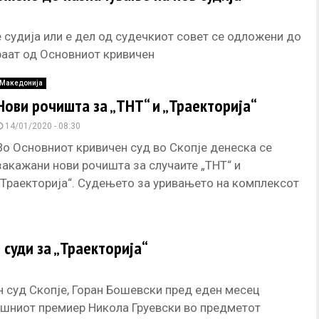
 судија или е дел од судечкиот совет се одложени до
раат од Основниот кривичен
Македонија
Нови рочишта за „ТНТ“ и „Траекторија“
14/01/2020 - 08:30
Во Основниот кривичен суд во Скопје денеска се
закажани нови рочишта за случаите „ТНТ“ и
„Траекторија“. Судењето за уривањето на комплексот
„Космос“ на инвеститорот Фијат
 суди за „Траекторија“
н суд Скопје, Горан Бошевски пред еден месец
ешниот премиер Никола Груевски во предметот