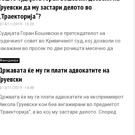
Груевски да му застари делото во
„Траекторија“?
14/11/2019 - 15:20
Судијата Горан Бошевски е претседателот на
судечкиот совет во Кривичниот суд, кој дозволи со
закажани во просек по две рочишта месечно да
застари делото за
Македонија
Државата ќе му ги плати адвокатите на
Груевски
13/11/2019 - 14:48
Држвата ќе му ги плати адвокатите на експремиерот
Никола Груевски кои беа ангажирани во предметот
„Траекторија“, а во кој му застаре делото. Според
Законот за