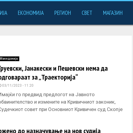
ИЈА
ЕКОНОМИЈА
РЕГИОН
СВЕТ
МАГАЗИН
Македонија
Груевски, Јанакески и Пешевски нема да
одговараат за „Траекторија“
03/11/2023 - 11:20
Имајќи го предвид предлогот на Јавното
обвинителство и измените на Кривичниот законик,
Судечкиот совет при Основниот Кривичен суд Скопје
денеска ја запре кривичната постапка за
ожено до назначување на нов судија