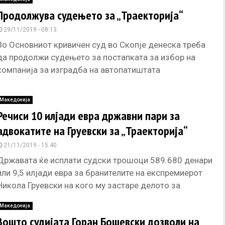
Продолжува судењето за „Траекторија“
29/11/2019 - 08:13
Во Основниот кривичен суд во Скопје денеска треба
да продолжи судењето за постапката за избор на
компанија за изградба на автопатиштата
Миладиновци – Штип и
Македонија
Речиси 10 илјади евра државни пари за
адвокатите на Груевски за „Траекторија“
21/11/2019 - 15:40
Државата ќе исплати судски трошоци 589.680 денари
или 9,5 илјади евра за бранителите на експремиерот
Никола Груевски на кого му застаре делото за
случајот „Траекторија“.
Македонија
Зошто судијата Горан Бошевски дозволи на