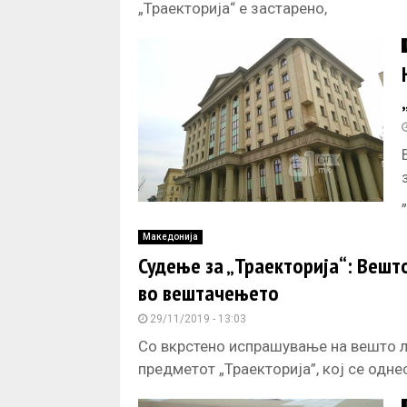
„Траекторија“ е застарено,
Македонија
Судење за „Траекторија“: Вешт
во вештачењето
29/11/2019 - 13:03
Со вкрстено испрашување на вешто л
предметот „Траекторија”, кој се одне