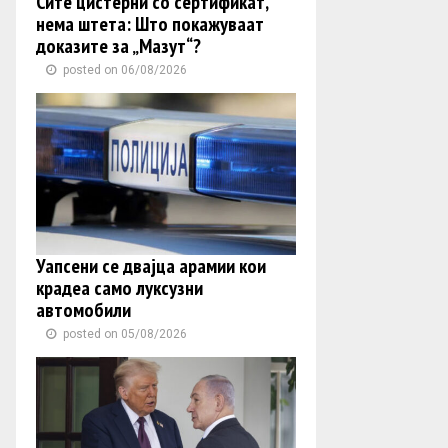
Сите цистерни со сертификат,
нема штета: Што покажуваат
доказите за „Мазут“?
posted on 06/08/2026
Уапсени се двајца арамии кои
крадеа само луксузни
автомобили
posted on 05/08/2026