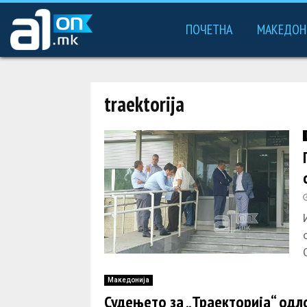
ПОЧЕТНА
МАКЕДОН
traektorija
Македонија
Судењето за „Траекторија“ одл