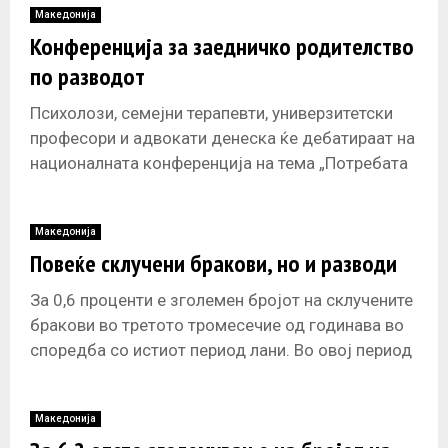
Македонија
Конференција за заедничко родителство
по разводот
Психолози, семејни терапевти, универзитетски
професори и адвокати денеска ќе дебатираат на
националната конференција на тема „Потребата
од воведување заедничко родителство по
разводот во Македонија и
Македонија
Повеќе склучени бракови, но и разводи
За 0,6 проценти е зголемен бројот на склучените
бракови во третото тромесечие од годинава во
споредба со истиот период лани. Во овој период
склучени се
Македонија