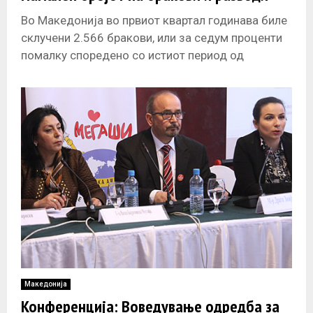
Во Македонија во првиот квартал годинава биле
склучени 2.566 бракови, или за седум проценти
помалку споредено со истиот период од
минатата година, објави денеска Државниот
Македонија
Конференција: Воведување одредба за