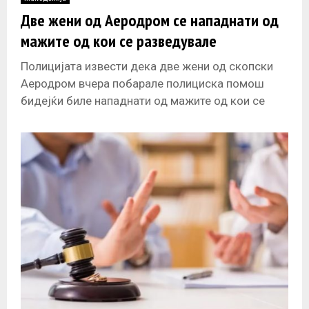
E
Две жени од Аеродром се нападнати од
мажите од кои се разведувале
N
Полицијата извести дека две жени од скопски
U
Аеродром вчера побарале полициска помош
бидејќи биле нападнати од мажите од кои се
разведувале. Во 8.45 часот во