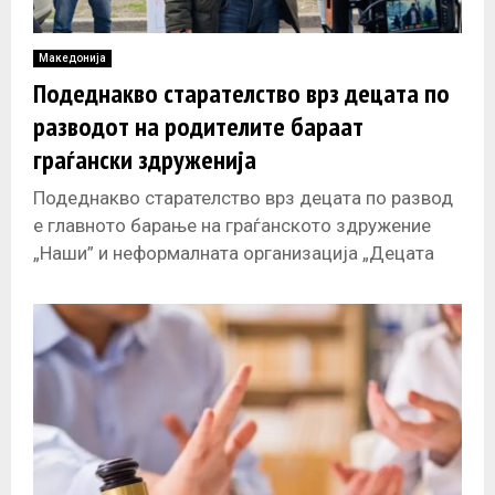
Македонија
Подеднакво старателство врз децата по
разводот на родителите бараат
граѓански здруженија
Подеднакво старателство врз децата по развод
е главното барање на граѓанското здружение
„Наши” и неформалната организација „Децата
пред сѐ” што го искажаа на мирен собир