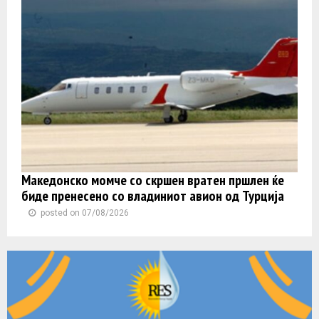
Македонско момче со скршен вратен пршлен ќе
биде пренесено со владиниот авион од Турција
posted on 07/08/2026