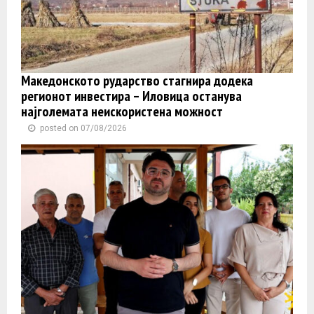
Македонското рударство стагнира додека
регионот инвестира – Иловица останува
најголемата неискористена можност
posted on 07/08/2026