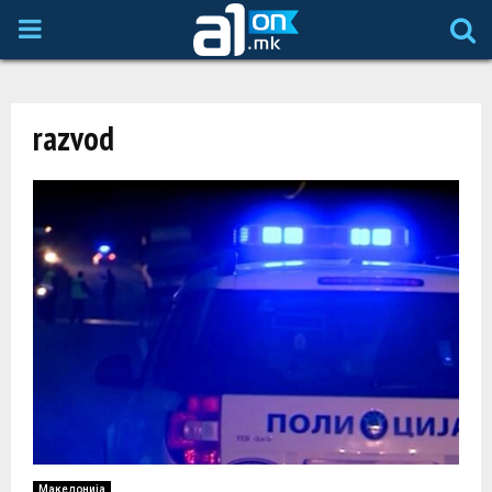
P
R
razvod
I
M
A
R
Y
M
Македонија