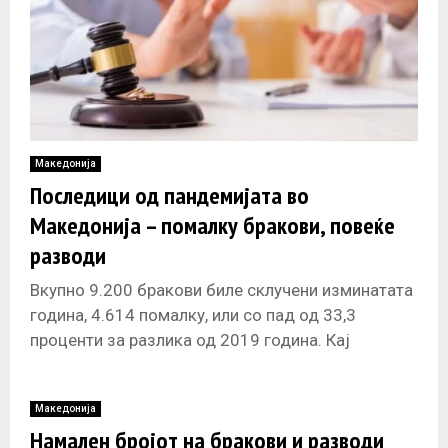
Македонија
Последици од пандемијата во
Македонија – помалку бракови, повеќе
разводи
Вкупно 9.200 бракови биле склучени изминатата
година, 4.614 помалку, или со пад од 33,3
проценти за разлика од 2019 година. Кај
разводите, во 2020-та година
Македонија
Намален бројот на бракови и разводи