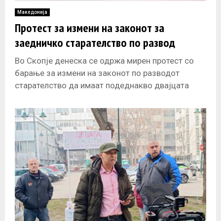
Македонија
Протест за измени на законот за
заедничко старателство по развод
Во Скопје денеска се одржа мирен протест со
барање за измени на законот по разводот
старателство да имаат подеднакво двајцата
родители. Граѓанските организации реагираат
дека