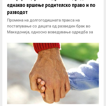
еднакво вршење родителско право и по
разводот
Промена на долгогодишната пракса на
постапување со децата од разведен брак во
Македонија, односно воведување одредба за
еднакво вршење родителско право и по
разводот и