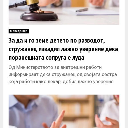
Македонија
За да и го земе детето по разводот,
стружанец извадил лажно уверение дека
поранешната сопруга е луда
Од Министерството за внатрешни работи
информираат дека стружанец од својата сестра
која работи како лекар, добил лажно уверение
дека неговата поранешна сопруга има психички
проблеми,