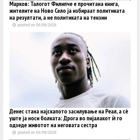
Марков: Талогот Филипче е прочитана книга,
жителите на Ново Село ја избираат политиката
на резултати, а не политиката на тензии
posted on 06/08/2026
Денес стана најскапото засилување на Реал, а сè
уште ја носи болката: Дрога во пијалакот ѝ го
одзеде животот на неговата сестра
posted on 06/08/2026