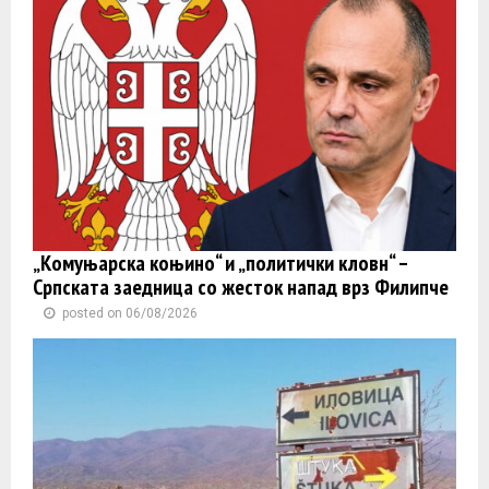
„Комуњарска коњино“ и „политички кловн“ –
Српската заедница со жесток напад врз Филипче
posted on 06/08/2026