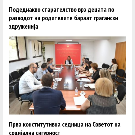
Подеднакво старателство врз децата по
разводот на родителите бараат граѓански
здруженија
Прва конститутивна седница на Советот на
социјална сигурност