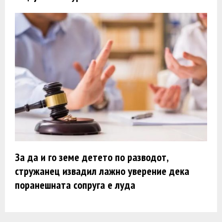
За да и го земе детето по разводот,
стружанец извадил лажно уверение дека
поранешната сопруга е луда