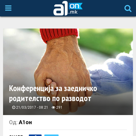
P
R
I
M
A
Конференција за заедничко
R
родителство по разводот
Y
21/03/2017 - 08:21
291
M
Од:
А1он