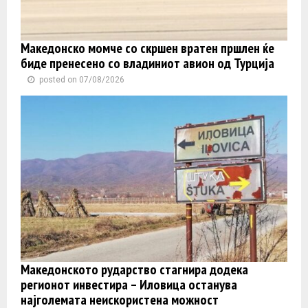
Македонско момче со скршен вратен пршлен ќе
биде пренесено со владиниот авион од Турција
posted on 07/08/2026
Македонското рударство стагнира додека
регионот инвестира – Иловица останува
најголемата неискористена можност