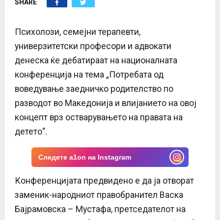
SHARE
E
N
Психолози, семејни терапевти,
универзитетски професори и адвокати
U
денеска ќе дебатираат на националната
конференција на тема „Потребата од
воведување заедничко родителство по
разводот во Македонија и влијанието на овој
концепт врз остварувањето на правата на
детето“.
Следете a1on на Instagram
Конференцијата предвидено е да ја отворат
заменик-народниот правобранител Васка
Бајрамовска – Мустафа, претседателот на