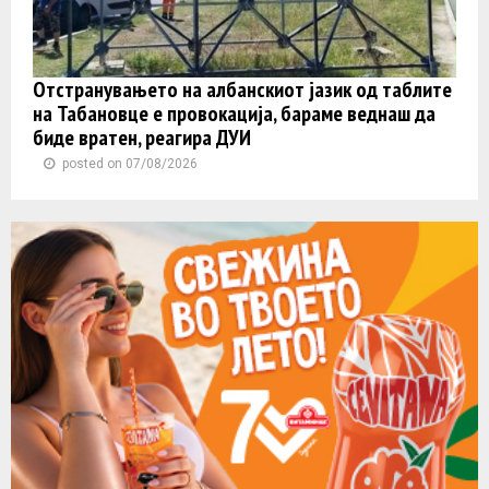
Отстранувањето на албанскиот јазик од таблите
на Табановце е провокација, бараме веднаш да
биде вратен, реагира ДУИ
posted on 07/08/2026