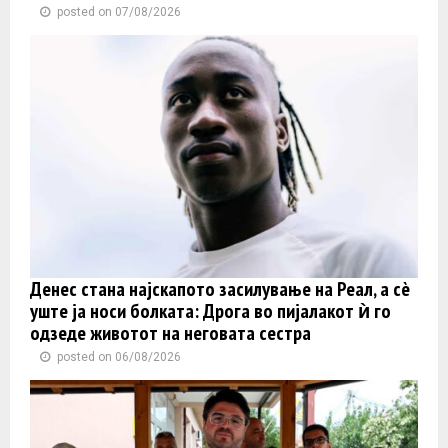
posted on 07/08/2026
Денес стана најскапото засилување на Реал, а сè
уште ја носи болката: Дрога во пијалакот ѝ го
одзеде животот на неговата сестра
posted on 06/08/2026