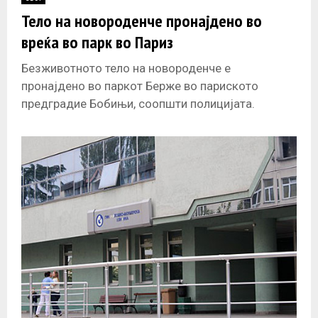
E
Тело на новороденче пронајдено во
вреќа во парк во Париз
N
Безживотното тело на новороденче е
U
пронајдено во паркот Берже во париското
предградие Бобињи, соопшти полицијата.
Сведоци виделе како некој остава крвава вреќа
во паркот, по