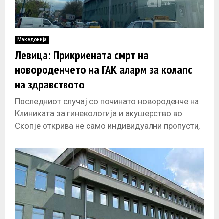
Македонија
Левица: Прикриената смрт на
новороденчето на ГАК аларм за колапс
на здравството
Последниот случај со починато новороденче на
Клиниката за гинекологија и акушерство во
Скопје открива не само индивидуални пропусти,
туку и системска болест на здравствениот
сектор