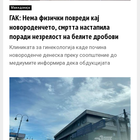
Македонија
ГАК: Нема физички повреди кај
новороденчето, смртта настапила
поради незрелост на белите дробови
Клиниката за гинекологија каде почина
новороденче денеска преку соопштение до
медиумите информира дека обдукцијата
покажала дека нема физичка повреда на било
кој од органите и