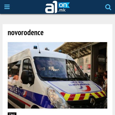
P
R
novorodence
I
M
A
R
Y
M
Свет