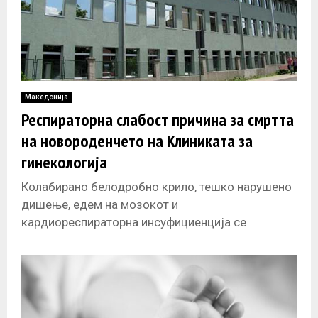
Македонија
Респираторна слабост причина за смртта
на новороденчето на Клиниката за
гинекологија
Колабирано белодробно крило, тешко нарушено
дишење, едем на мозокот и
кардиореспираторна инсуфициенција се
причините за смртта на новороденчето на В. И.
од Арачиново, кое почина