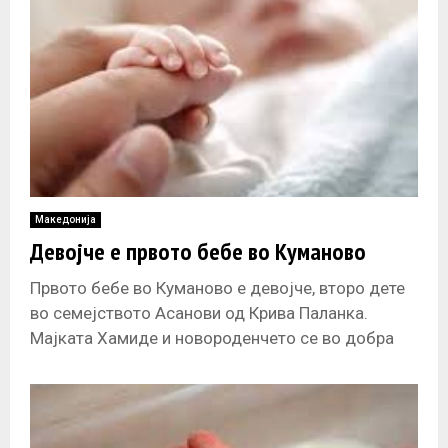
Македонија
Девојче е првото бебе во Куманово
Првото бебе во Куманово е девојче, второ дете
во семејството Асанови од Крива Паланка.
Мајката Хамиде и новороденчето се во добра
здравствена состојба. Девојчето е