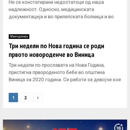
Не се констатирани недостатоци од наша
надлежност. Односно, медицинската
документација и во прилепската болница и во
Клиниката за детски болести од Скопје е уредно
водена,
Македонија
Три недели по Нова година се роди
првото новороденче во Виница
Три недели по прославата на Нова Година,
пристигна првороденото бебе во општина
Виница за 2020 година. Се работи за девојче кое
веќе го доби името
P
1
2
o
s
t