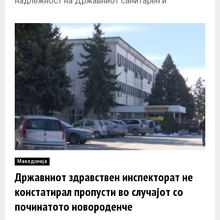
надлежност на Државниот санитарен и
здравствен инспекторат (ДСЗИ). Инспекторатот
е со иницијатива до министерот
Македонија
Државниот здравствен инспекторат не
констатирал пропусти во случајот со
починатото новороденче