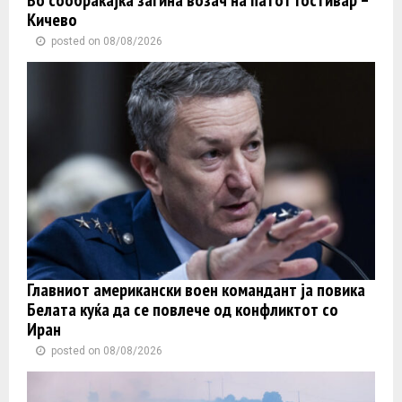
Во сообраќајка загина возач на патот Гостивар –
Кичево
posted on 08/08/2026
Главниот американски воен командант ја повика
Белата куќа да се повлече од конфликтот со
Иран
posted on 08/08/2026