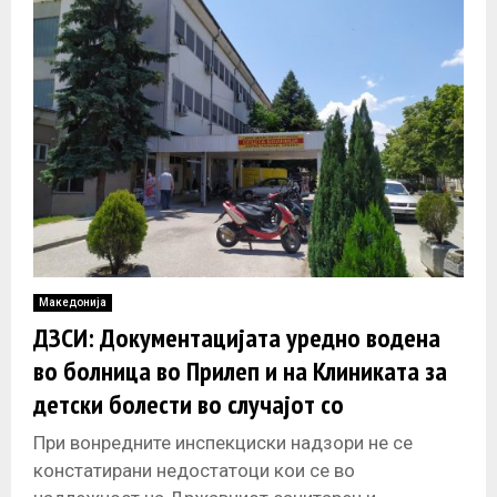
Македонија
ДЗСИ: Документацијата уредно водена
во болница во Прилеп и на Клиниката за
детски болести во случајот со
починатото новороденче
При вонредните инспекциски надзори не се
констатирани недостатоци кои се во