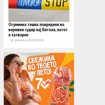
Осуммина тешко повредени во
верижен судир кај Битола, патот
е затворен
posted on 05/08/2026