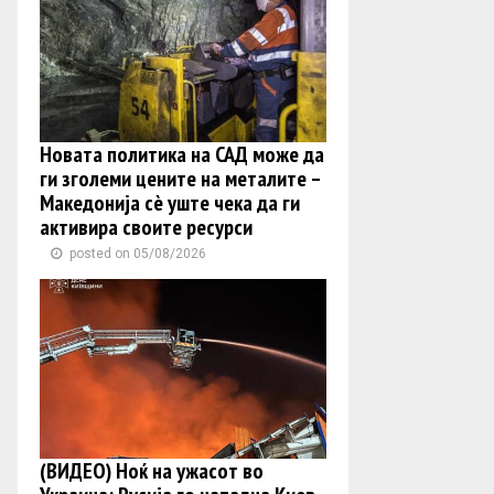
Новата политика на САД може да
ги зголеми цените на металите –
Македонија сè уште чека да ги
активира своите ресурси
posted on 05/08/2026
(ВИДЕО) Ноќ на ужасот во