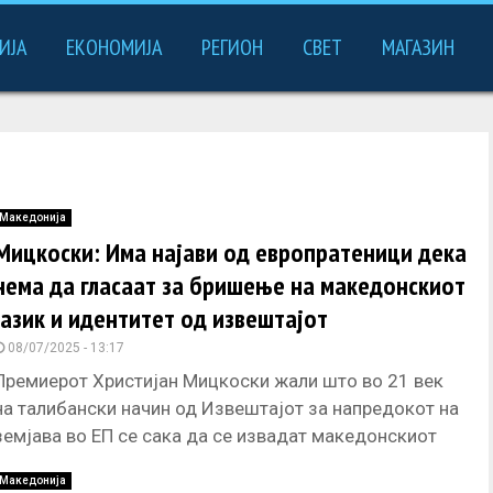
ИЈА
ЕКОНОМИЈА
РЕГИОН
СВЕТ
МАГАЗИН
Македонија
Мицкоски: Има најави од европратеници дека
нема да гласаат за бришење на македонскиот
јазик и идентитет од извештајот
08/07/2025 - 13:17
Премиерот Христијан Мицкоски жали што во 21 век
на талибански начин од Извештајот за напредокот на
земјава во ЕП се сака да се извадат македонскиот
Македонија