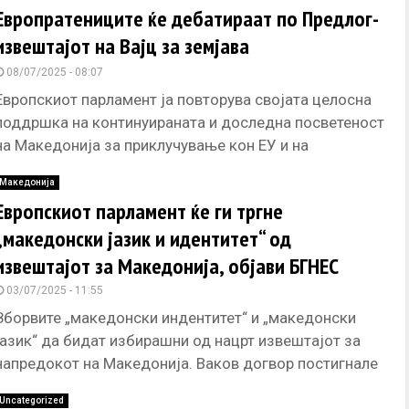
Европратениците ќе дебатираат по Предлог-
извештајот на Вајц за земјава
08/07/2025 - 08:07
Европскиот парламент ја повторува својата целосна
поддршка на континуираната и доследна посветеност
на Македонија за приклучување кон ЕУ и на
потребните трансформативни промени што се
Македонија
Европскиот парламент ќе ги тргне
„македонски јазик и идентитет“ од
извештајот за Македонија, објави БГНЕС
03/07/2025 - 11:55
Зборвите „македонски индентитет“ и „македонски
јазик“ да бидат избирашни од нацрт извештајот за
напредокот на Македонија. Ваков догвор постигнале
трите најголеми поилитички сили во Европскиот
Uncategorized