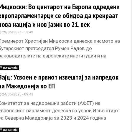
Мицкоски: Во центарот на Европа одредени
европарламентарци се обидоа да креираат
нова нација и нов јазик во 21. век
25/06/2025 - 13:49
Премиерот Христијан Мицкоски денеска писмото на
бугарскиот претседател Румен Радев до
раководителите на европските институции и на
земјите-членки на ЕУ во однос на извештајот на
Македонија
Вајц: Усвоен е првиот извештај за напредок
на Македонија во ЕП
24/06/2025 - 09:43
Комитетот за надворешни работи (АФЕТ) на
Европскиот парламент денеска го усвои Извештајот
за Северна Македонија за 2023 и 2024 година
подготвен од австрискиот европратеник и
Македонија