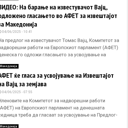
ВИДЕО: На барање на известувачот Вајц,
одложено гласањето во АФЕТ за извештајот
за Македонија
04/06/2025 - 10:41
На предлог на известувачот Томас Вајц, Комитетот за
надворешни работи на Европскиот парламент (АФЕТ)
денеска го одложи гласањето за усвојување на
Извештајот за земјава за
Македонија
АФЕТ ќе гласа за усвојување на Извештајот
на Вајц за земјава
04/06/2025 - 07:55
Членовите на Комитетот за надворешни работи
(АФЕТ) на Европскиот парламент на денешната
седница треба да гласаат за усвојување на Предлог-
извештајот за 2023 и 2024 година
Македонија