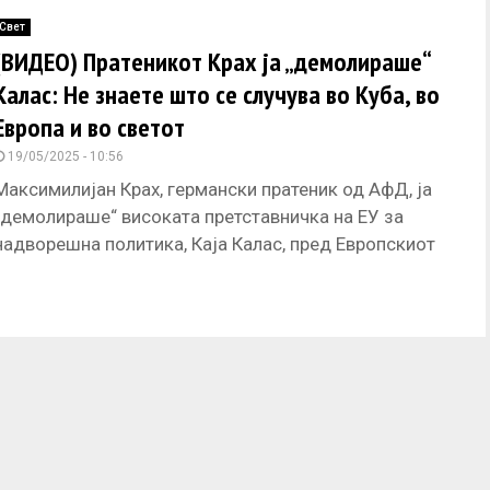
пати е повторувано
Свет
(ВИДЕО) Пратеникот Крах ја „демолираше“
Калас: Не знаете што се случува во Куба, во
Европа и во светот
19/05/2025 - 10:56
Максимилијан Крах, германски пратеник од АфД, ја
„демолираше“ високата претставничка на ЕУ за
надворешна политика, Каја Калас, пред Европскиот
парламент.
A member of the European