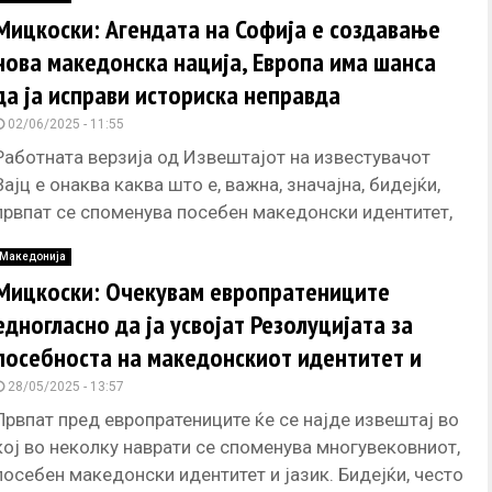
Мицкоски: Агендата на Софија е создавање
нова македонска нација, Европа има шанса
да ја исправи историска неправда
02/06/2025 - 11:55
Работната верзија од Извештајот на известувачот
Вајц е онаква каква што е, важна, значајна, бидејќи,
првпат се споменува посебен македонски идентитет,
рече премиерот Христијан Мицкоски
Македонија
Мицкоски: Очекувам европратениците
едногласно да ја усвојат Резолуцијата за
посебноста на македонскиот идентитет и
јазик
28/05/2025 - 13:57
Првпат пред европратениците ќе се најде извештај во
кој во неколку наврати се споменува многувековниот,
посебен македонски идентитет и јазик. Бидејќи, често