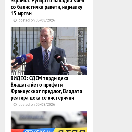
Украина: Русија го нападна Киев
со балистички ракети, најмалку
15 мртви
posted on 05/08/2026
ВИДЕО: СДСМ тврди дека
Владата ќе го прифати
Францускиот предлог, Владата
реагира дека се хистерични
posted on 05/08/2026