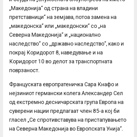
„Македонија“ од страна на владини
претставници“ на земјава, потоа замена на
„македонска“ или „македонски“ со „на
Северна Македонија“ и „национално
наследство“ со „државно наследство“, како и
покрај Коридорот 8, наведување и на
Коридорот 10 во делот за транспортната
поврзаност.
Француската европратеничка Сара Кнафо и
нејзиниот германски колега Александер Сел
од екстремно десничарската група Европа на
суверени нации предлагаат член 85-а кој би
гласел „Се спротивставува на пристапувањето
на Северна Македонија во Европската Унија“.