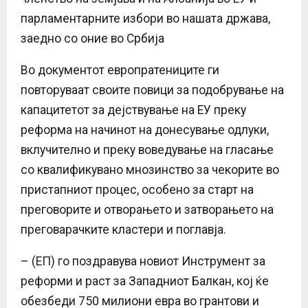
парламентарните избори во нашата држава,
заедно со оние во Србија
Во документот европратениците ги
повторуваат своите повици за подобрување на
капацитетот за дејствување на ЕУ преку
реформа на начинот на донесување одлуки,
вклучително и преку воведување на гласање
со квалификувано мнозинство за чекорите во
пристапниот процес, особено за старт на
преговорите и отворањето и затворањето на
преговарачките кластери и поглавја.
– (ЕП) го поздравува новиот Инструмент за
реформи и раст за Западниот Балкан, кој ќе
обезбеди 750 милиони евра во грантови и