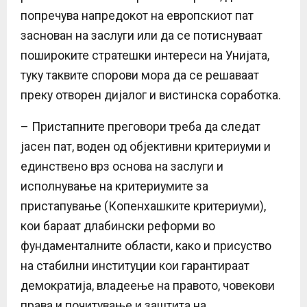
попречува напредокот на европскиот пат
заснован на заслуги или да се потиснуваат
пошироките стратешки интереси на Унијата,
туку таквите спорови мора да се решаваат
преку отворен дијалог и вистинска соработка.
– Пристапните преговори треба да следат
јасен пат, воден од објективни критериуми и
единствено врз основа на заслуги и
исполнување на критериумите за
пристапување (Копенхашките критериуми),
кои бараат длабински реформи во
фундаменталните области, како и присуство
на стабилни институции кои гарантираат
демократија, владеење на правото, човекови
права и почитување и заштита на