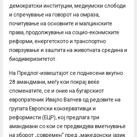
демократски институции, медиумски слободи
и спречување на говорот на омраза,
почитување на основните и малцинските
права, продолжување на социо-еконмските
реформи, енергетското и транспортно
поврзување и заштита на животната средина и
биодиверизитетот.
На Предлог-извештајот се поднесени вкупно
28 амандмани, меѓу кои покрај веќе
споменатите, се и оние на бугарскиот
европратеник Ивајло Валчев од редовите на
групата Европски конзервативци и
реформисти (ЕЦР), кој предлага три
амандмани со кои се предвидува вметнување
на зборот „современ“ пред „македонски јазик