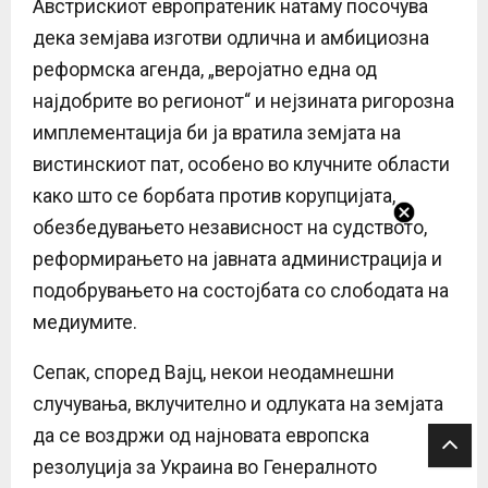
Австрискиот европратеник натаму посочува
дека земјава изготви одлична и амбициозна
реформска агенда, „веројатно една од
најдобрите во регионот“ и нејзината ригорозна
имплементација би ја вратила земјата на
вистинскиот пат, особено во клучните области
како што се борбата против корупцијата,
обезбедувањето независност на судството,
реформирањето на јавната администрација и
подобрувањето на состојбата со слободата на
медиумите.
Сепак, според Вајц, некои неодамнешни
случувања, вклучително и одлуката на земјата
да се воздржи од најновата европска
резолуција за Украина во Генералното