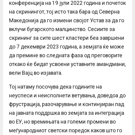
конференција на 19 јули 2022 година и почеток
на скринингот, тој исто така бара од Северна
Македонија да го измени својот Устав за да го
вклучи бугарското малцинство. Сесиите за
скрининг за сите шест кластери беа завршени
до 7 декември 2023 година, а земјата ќе може
да премине во следната фаза од преговорите
откако ќе бидат усвоени уставните амандмани,
вели Вајц во изјавата.
Тој натаму посочува дека годините на
неуспеси и неисполнети ветувања, доведоа до
фрустрација, разочарување и континуиран пад
на јавната поддршка во земјата за интеграција
во ЕУ, но времињата на големи промени во
меѓународниот светски поредок каков што го