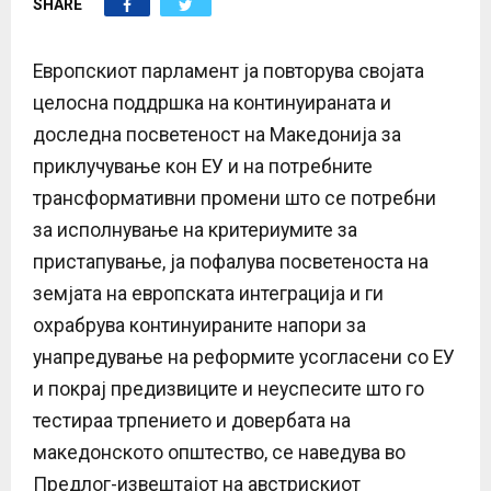
SHARE
E
N
Европскиот парламент ја повторува својата
целосна поддршка на континуираната и
U
доследна посветеност на Македонија за
приклучување кон ЕУ и на потребните
трансформативни промени што се потребни
за исполнување на критериумите за
пристапување, ја пофалува посветеноста на
земјата на европската интеграција и ги
охрабрува континуираните напори за
унапредување на реформите усогласени со ЕУ
и покрај предизвиците и неуспесите што го
тестираа трпението и довербата на
македонското општество, се наведува во
Предлог-извештајот на австрискиот