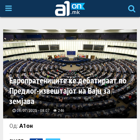
P
R
I
M
A
Европратениците ќе дебатираат по
Предлог-извештајот на Вајц за
R
земјава
Y
08/07/2025 - 08:07
246
M
Од:
А1он