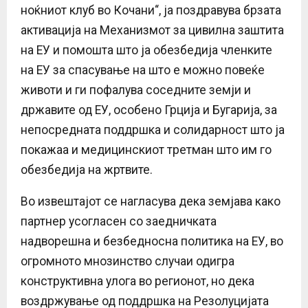
ноќниот клуб во Кочани“, ја поздравува брзата
активација на Механизмот за цивилна заштита
на ЕУ и помошта што ја обезбедија членките
на ЕУ за спасување на што е можно повеќе
животи и ги пофалува соседните земји и
државите од ЕУ, особено Грција и Бугарија, за
непосредната поддршка и солидарност што ја
покажаа и медицинскиот третман што им го
обезбедија на жртвите.
Во извештајот се нагласува дека земјава како
партнер усогласен со заедничката
надворешна и безбедносна политика на ЕУ, во
огромното мнозинство случаи одигра
конструктивна улога во регионот, но дека
воздржување од поддршка на Резолуцијата