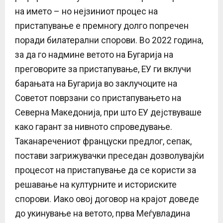
на името – но нејзиниот процес на
пристапување е премногу долго попречен
поради билатерални спорови. Во 2022 година,
за да го надмине ветото на Бугарија на
преговорите за пристапување, ЕУ ги вклучи
барањата на Бугарија во заклучоците на
Советот поврзани со пристапувањето на
Северна Македонија, при што ЕУ дејствуваше
како гарант за нивното спроведување.
Таканаречениот француски предлог, сепак,
постави загрижувачки преседан дозволувајќи
процесот на пристапување да се користи за
решавање на културните и историските
спорови. Иако овој договор на крајот доведе
до укинување на ветото, прва Меѓувладина