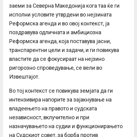
заеми за Северна Македонија кога таа ќе ги
исполни условите утврдени во нејзината
Реформска агенда и во овој контекст, ја
поздравува одличната и амбициозна
Реформска агенда, која поставува јасни,
транспарентни цели и задачи, и ги повикува
властите да се фокусираат на нејзино
ригорозно спроведување, се вели во
Извештајот.
Во тој контекст се повикува земјата да ги
интензивира напорите за зајакнување на
владеењето на правото и судската
независност, вклучително и при
назначувањето на судии и функционирањето
на Судскиот совет, за борба против