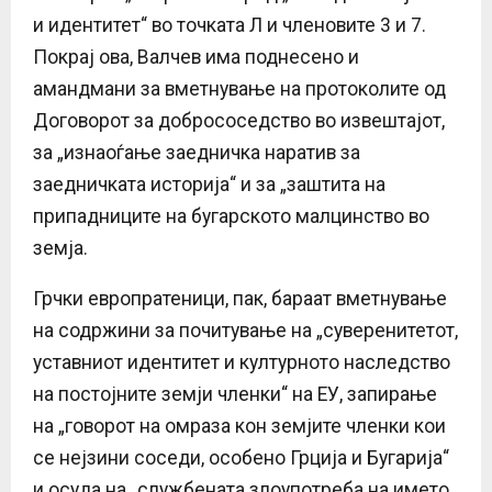
и идентитет“ во точката Л и членовите 3 и 7.
Покрај ова, Валчев има поднесено и
амандмани за вметнување на протоколите од
Договорот за добрососедство во извештајот,
за „изнаоѓање заедничка наратив за
заедничката историја“ и за „заштита на
припадниците на бугарското малцинство во
земја.
Грчки европратеници, пак, бараат вметнување
на содржини за почитување на „суверенитетот,
уставниот идентитет и културното наследство
на постојните земји членки“ на ЕУ, запирање
на „говорот на омраза кон земјите членки кои
се нејзини соседи, особено Грција и Бугарија“
и осуда на „службената злоупотреба на името