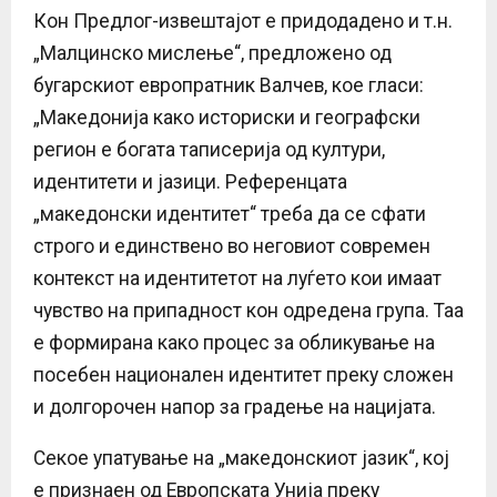
Кон Предлог-извештајот е придодадено и т.н.
„Малцинско мислење“, предложено од
бугарскиот европратник Валчев, кое гласи:
„Македонија како историски и географски
регион е богата таписерија од култури,
идентитети и јазици. Референцата
„македонски идентитет“ треба да се сфати
строго и единствено во неговиот современ
контекст на идентитетот на луѓето кои имаат
чувство на припадност кон одредена група. Таа
е формирана како процес за обликување на
посебен национален идентитет преку сложен
и долгорочен напор за градење на нацијата.
Секое упатување на „македонскиот јазик“, кој
е признаен од Европската Унија преку