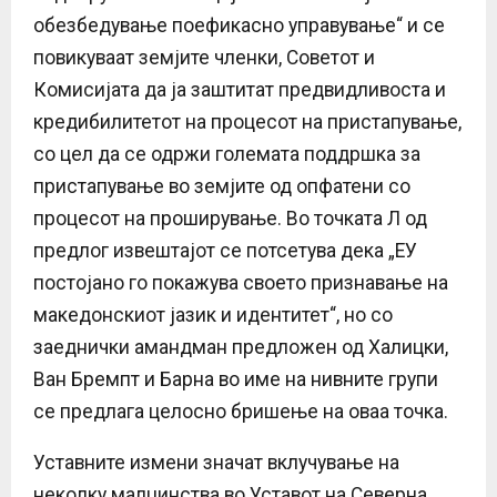
обезбедување поефикасно управување“ и се
повикуваат земјите членки, Советот и
Комисијата да ја заштитат предвидливоста и
кредибилитетот на процесот на пристапување,
со цел да се одржи големата поддршка за
пристапување во земјите од опфатени со
процесот на проширување. Во точката Л од
предлог извештајот се потсетува дека „ЕУ
постојано го покажува своето признавање на
македонскиот јазик и идентитет“, но со
заеднички амандман предложен од Халицки,
Ван Бремпт и Барна во име на нивните групи
се предлага целосно бришење на оваа точка.
Уставните измени значат вклучување на
неколку малцинства во Уставот на Северна