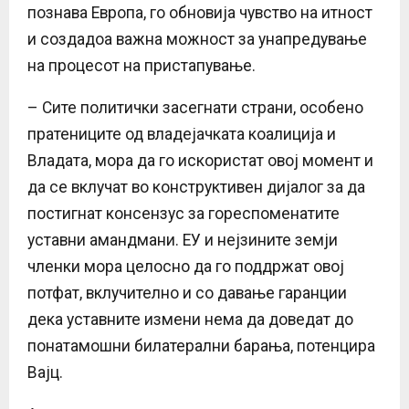
познава Европа, го обновија чувство на итност
и создадоа важна можност за унапредување
на процесот на пристапување.
– Сите политички засегнати страни, особено
пратениците од владејачката коалиција и
Владата, мора да го искористат овој момент и
да се вклучат во конструктивен дијалог за да
постигнат консензус за гореспоменатите
уставни амандмани. ЕУ и нејзините земји
членки мора целосно да го поддржат овој
потфат, вклучително и со давање гаранции
дека уставните измени нема да доведат до
понатамошни билатерални барања, потенцира
Вајц.