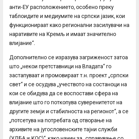
анти-ЕУ расположението, особено преку
таблоидите и медиумите на српски јазик, кои
функционираат како регионални засилувачи на
наративите на Кремљ и имаат значително
влијание“.
Дополнително се изразува загриженост затоа
што „некои претставници на Владата“ го
застапуваат и промовираат т.н. проект „српски
свет“ и се осудува „учеството на состаноци на
кои се обидува да се воспостави сфера на
влијание што го поткопува суверенитетот на
другите земји и стабилноста на регионот“, а се
„потсетува на потребата од отворање на
архивите на југословенските тајни служби
(УДБА и КОС)“, како начин за „справување со