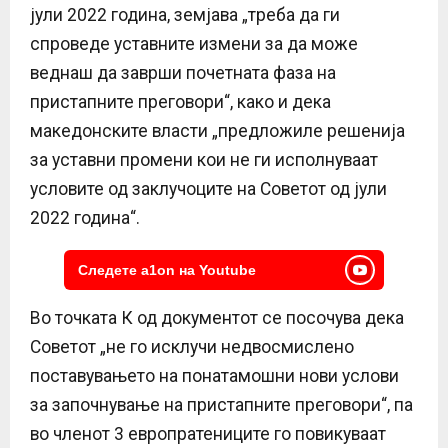
јули 2022 година, земјава „треба да ги
спроведе уставните измени за да може
веднаш да заврши почетната фаза на
пристапните преговори“, како и дека
македонските власти „предложиле решенија
за уставни промени кои не ги исполнуваат
условите од заклучоците на Советот од јули
2022 година“.
Следете a1on на Youtube
Во точката К од документот се посочува дека
Советот „не го исклучи недвосмислено
поставувањето на понатамошни нови услови
за започнување на пристапните преговори“, па
во членот 3 европратениците го повикуваат