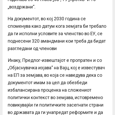
„воздржани“.
На документот, во кој 2030 година се
споменува како датум кога земјата би требало
да ги исполни условите за членство во ЕУ, се
поднесени 320 амандмани кои треба да бидат
разгледани од членови
Инаку, Предлог-извештајот е пропратен и со
„Објаснувачка изјава“ на Вајц, кој е известувач
на ЕП за земјава, во која се наведува дека со
документот имам за цел да обезбеди
избалансирана проценка на сложениот
политички контекст во земјава, истовремено
повикувајќи ги политичките засегнати страни
во државата да ги унапредат реформите и да