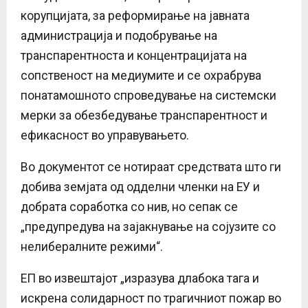
корупцијата, за реформирање на јавната
администрација и подобрување на
транспарентноста и концентрацијата на
сопственост на медиумите и се охрабрува
понатамошното спроведување на системски
мерки за обезбедување транспарентност и
ефикасност во управувањето.
Во документот се нотираат средствата што ги
добива земјата од одделни членки на ЕУ и
добрата соработка со нив, но сепак се
„предупредува на зајакнување на сојузите со
нелибералните режими“.
ЕП во извештајот „изразува длабока тага и
искрена солидарност по трагичниот пожар во