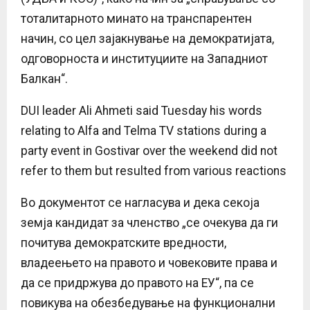
тоталитарното минато на транспарентен
начин, со цел зајакнување на демократијата,
одговорноста и институциите на Западниот
Балкан“.
DUI leader Ali Ahmeti said Tuesday his words
relating to Alfa and Telma TV stations during a
party event in Gostivar over the weekend did not
refer to them but resulted from various reactions
Во документот се нагласува и дека секоја
земја кандидат за членство „се очекува да ги
почитува демократските вредности,
владеењето на правото и човековите права и
да се придржува до правото на ЕУ“, па се
повикува на обезбедување на функционални