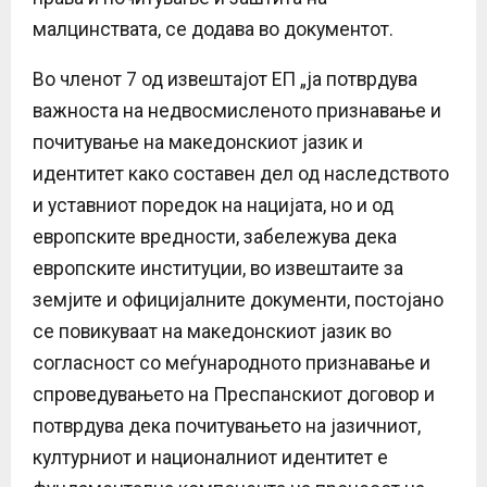
малцинствата, се додава во документот.
Во членот 7 од извештајот ЕП „ја потврдува
важноста на недвосмисленото признавање и
почитување на македонскиот јазик и
идентитет како составен дел од наследството
и уставниот поредок на нацијата, но и од
европските вредности, забележува дека
европските институции, во извештаите за
земјите и официјалните документи, постојано
се повикуваат на македонскиот јазик во
согласност со меѓународното признавање и
спроведувањето на Преспанскиот договор и
потврдува дека почитувањето на јазичниот,
културниот и националниот идентитет е