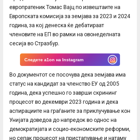
европратеник Томас Вајц по извештаите на
Европската комисија за земјава за 2023 и 2024
година, за кој денеска ќе дебатираат
членовите на ЕП во рамки на овонеделната
сесија во Стразбур.
Следете a1on на Instagram
Во документот се посочува дека земјава има
статус на кандидат за членство ЕУ од 2005
година, дека успешно го заврши скрининг
процесот во декември 2023 година и дека
аспирациите на граѓаните за приклучување кон
Унијата доведоа до напредок во однос на
демократијата и социо-економските реформи,
но сепак процесот на пристапување и натаму