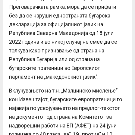
Преговарачката рамка, мора да се прифати
без да се наруши едностраната бугарска
декларација за официјалниот јазик на
Република Северна Македонија од 18 јули
2022 година и во никој случај не смее да се
толкува како признавање од страна на
Република Бугарија или од страна на
бугарските пратеници во Европскиот
парламент на „македонскиот јазик“.
Вклучувањето на т.н. „Малцинско мислење“
кон Извештајот, бугарските европратеници го
најавија по усвојувањето на предлог-текстот
на документот од страна на Комитетот за
надворешни работи на ЕП (АФЕТ) на 24 јуни
годинава со 40 гласа „за“, 19 „против“ и 10