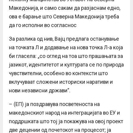
Македонија, и само сакам да разјаснам едно,
ова е барање што Северна Македонија треба
да го исполни во согласнос
За разлика од нив, Вајц предлага останување
на точката Л и додавање на нова точка Л-а која
би гласела: „со оглед на тоа што прашањата за
јазикот, идентитетот и културата се по природа
чувствителни, особено во контексти што
вклучуваат сложени историски наративи и
нови независни држави“.
– (ЕП) ја поздравува посветеноста на
македонскиот народ на интеграцијата во ЕУ и
поддршката што тој ја покажува на овој проект
две децении од почетокот на процесот; ја