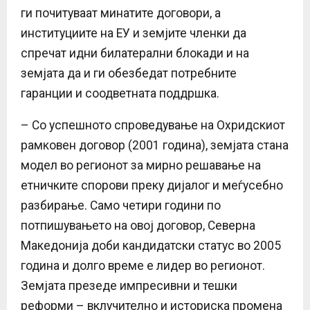
ги почитуваат минатите договори, а
институциите на ЕУ и земјите членки да
спречат идни билатерални блокади и на
земјата да и ги обезбедат потребните
гаранции и соодветната поддршка.
– Со успешното спроведување на Охридскиот
рамковен договор (2001 година), земјата стана
модел во регионот за мирно решавање на
етничките спорови преку дијалог и меѓусебно
разбирање. Само четири години по
потпишувањето на овој договор, Северна
Македонија доби кандидатски статус во 2005
година и долго време е лидер во регионот.
Земјата презеде импресивни и тешки
реформи – вклучително и историска промена