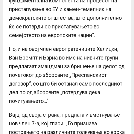
фундаментална компонента на процесот на
пристапување во ЕУ и камен-темелник на
демократските општества, што дополнително
ќе се потврди со пристапувањето во
семејството на европските нации“.
Но, и на овој член европратениците Халицки,
Ван Бремпт и Барна во име на нивните групи
предлагаат амандман за бришење на делот од
почетокот до зборовите „Преспанскиот
договор“, со што би останал само последниот
дел по од зборовите „потврдува дека
почитувањето…“.
Вајц, од своја страна, предлага и вметнување
нов член 7-а, кој гласи: „Го признава
постоењето на различните толкувања во врска