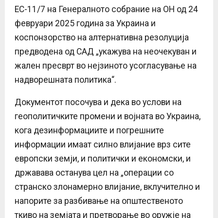
ЕС-11/7 на Генералното собрание на ОН од 24
февруари 2025 година за Украина и
коспонзорство на алтернативна резолуција
предводена од САД „укажува на неочекуван и
жален пресврт во нејзиното усогласување на
надворешната политика“.
Документот посочува и дека во услови на
геополитичките промени и војната во Украина,
кога дезинформациите и погрешните
информации имаат силно влијание врз сите
европски земји, и политички и економски, и
државава останува цел на „операции со
странско злонамерно влијание, вклучително и
напорите за разбивање на општественото
ткиво на земјата и претворање во оружје на