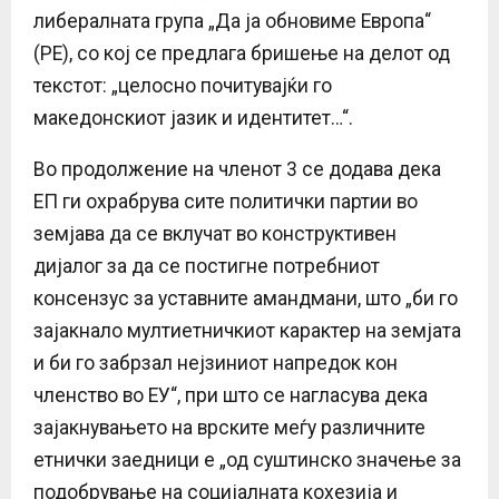
либералната група „Да ја обновиме Европа“
(РЕ), со кој се предлага бришење на делот од
текстот: „целосно почитувајќи го
македонскиот јазик и идентитет…“.
Во продолжение на членот 3 се додава дека
ЕП ги охрабрува сите политички партии во
земјава да се вклучат во конструктивен
дијалог за да се постигне потребниот
консензус за уставните амандмани, што „би го
зајакнало мултиетничкиот карактер на земјата
и би го забрзал нејзиниот напредок кон
членство во ЕУ“, при што се нагласува дека
зајакнувањето на врските меѓу различните
етнички заедници е „од суштинско значење за
подобрување на социјалната кохезија и