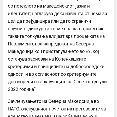
со потеклото на македонскиот јазик и
идентитет; нагласува дека извештајот нема за
цел да прејудицира или да го ограничи
научниот дискурс за овие прашања, ниту пак
таквите толкувања влијаат врз проценката на
Парламентот за напредокот на Северна
Македонија кон пристапувањето во ЕУ, кој
останува заснован на Копенхашките
критериуми и принципите на добрососедски
односи, и во согласност со критериумите
договорени во заклучоците на Советот од јули
2022 година“.
Зачленувањето на Северна Македонија во
НАТО, очекуваниот почеток на преговорите за
членство на земјава и на Албанија во ЕУ и