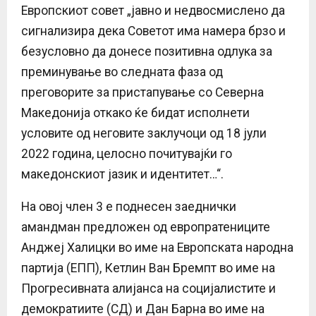
Европскиот совет „јавно и недвосмислено да
сигнализира дека Советот има намера брзо и
безусловно да донесе позитивна одлука за
преминување во следната фаза од
преговорите за пристапување со Северна
Македонија откако ќе бидат исполнети
условите од неговите заклучоци од 18 јули
2022 година, целосно почитувајќи го
македонскиот јазик и идентитет…“.
На овој член 3 е поднесен заеднички
амандман предложен од европратениците
Анджеј Халицки во име на Европската народна
партија (ЕПП), Кетлин Ван Бремпт во име на
Прогресивната алијанса на социјалистите и
демократиите (СД) и Дан Барна во име на