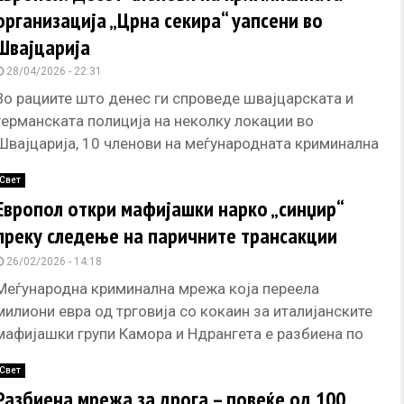
организација „Црна секира“ уапсени во
Швајцарија
28/04/2026 - 22:31
Во рациите што денес ги спроведе швајцарската и
германската полиција на неколку локации во
Швајцарија, 10 членови на меѓународната криминална
организација „Црна секира“, вклучувајќи го
Свет
Европол откри мафијашки нарко „синџир“
преку следење на паричните трансакции
26/02/2026 - 14:18
Меѓународна криминална мрежа која переела
милиони евра од трговија со кокаин за италијанските
мафијашки групи Камора и Ндрангета е разбиена по
долготрајна финансиска истрага координирана
Свет
Разбиена мрежа за дрога – повеќе од 100