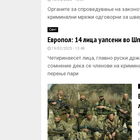
Органите за спроведување на законот
криминални мрежи одговорни за шверц
Свет
Европол: 14 лица уапсени во Шп
19/02/2025 - 13:48
Четиринаесет лица, главно руски држа
сомнение дека се членови на кримина
перење пари