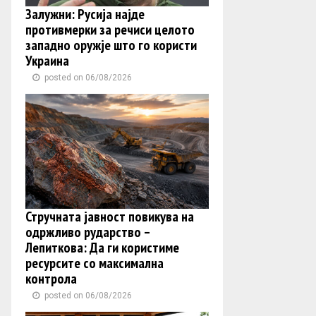
Залужни: Русија најде
противмерки за речиси целото
западно оружје што го користи
Украина
posted on 06/08/2026
Стручната јавност повикува на
одржливо рударство –
Лепиткова: Да ги користиме
ресурсите со максимална
контрола
posted on 06/08/2026