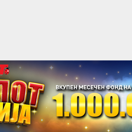
acebook
Twitter
Instagram
Youtube
Импресум
Контакт
Маркетинг
Услови за користење
@2019 - A1on. Сите права задржани.