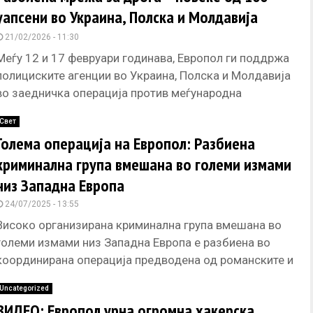
уапсени во Украина, Полска и Молдавија
21/02/2026 - 11:30
Меѓу 12 и 17 февруари годинава, Европол ги поддржа
полициските агенции во Украина, Полска и Молдавија
во заедничка операција против меѓународна
криминална мрежа вклучена во
Свет
Голема операција на Европол: Разбиена
криминална група вмешана во големи измами
низ Западна Европа
24/07/2025 - 13:55
Високо организирана криминална група вмешана во
големи измами низ Западна Европа е разбиена во
координирана операција предводена од романските и
британските власти, со поддршка на
Uncategorized
ВИДЕО: Европол урна огромна хакерска