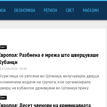
ИЈА
ЕКОНОМИЈА
РЕГИОН
СВЕТ
МАГАЗИН
Свет
Европол: Разбиена е мрежа што шверцуваше
Кубанци
27/05/2026 - 20:50
Осум лица се уапсени во Шпанија, вклучувајќи двајца
осомничени водачи на групата, кои организирале
шверц на кубански државјани во Шпанија преку
регионот на Западен Балкан,
Свет
Европол: Десет членови на криминалната