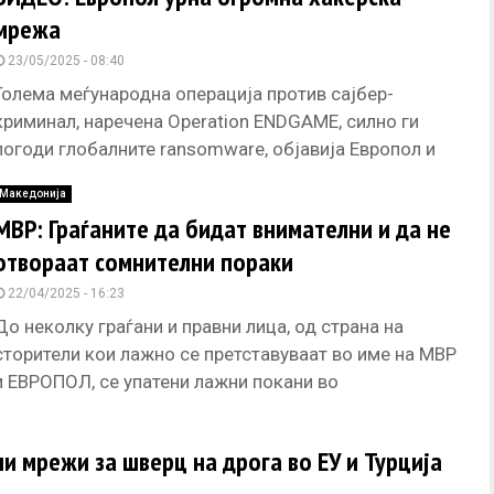
мрежа
23/05/2025 - 08:40
Голема меѓународна операција против сајбер-
криминал, наречена Operation ENDGAME, силно ги
погоди глобалните ransomware, објавија Европол и
Европравда. Помеѓу 19-ти и 22-ри мај, властите од
Македонија
неколку
МВР: Граѓаните да бидат внимателни и да не
отвораат сомнителни пораки
22/04/2025 - 16:23
До неколку граѓани и правни лица, од страна на
сторители кои лажно се претставуваат во име на МВР
и ЕВРОПОЛ, се упатени лажни покани во
и мрежи за шверц на дрога во ЕУ и Турција