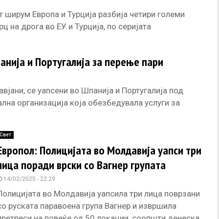
 ширум Европа и Турција разбија четири големи
 на дрога во ЕУ и Турција, по серијата
анија и Португалија за перење пари
вјани, се уапсени во Шпанија и Португалија под
лна организација која обезбедувала услуги за
Свет
Европол: Полицијата во Молдавија уапси три
лица поради врски со Вагнер групата
14/02/2025 - 22:29
Полицијата во Молдавија уапсила три лица поврзани
со руската паравоена група Вагнер и извршила
претреси на повеќе од 50 локации, соопшти денеска