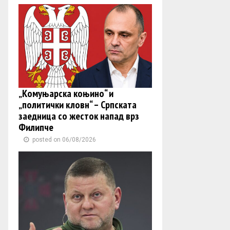
„Комуњарска коњино“ и
„политички кловн“ – Српската
заедница со жесток напад врз
Филипче
posted on 06/08/2026