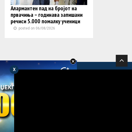
Алармантен пад на бројот на
првачиња – годинава запишани
речиси 5.000 помалку ученици
posted on 06/08/2026
X