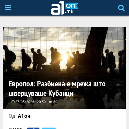
P
R
I
M
A
Европол: Разбиена е мрежа што
R
шверцуваше Кубанци
Y
27/05/2026 - 20:50
80
M
Од:
А1он