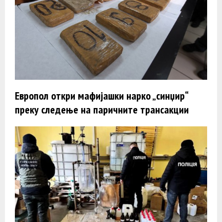
Европол откри мафијашки нарко „синџир“
преку следење на паричните трансакции