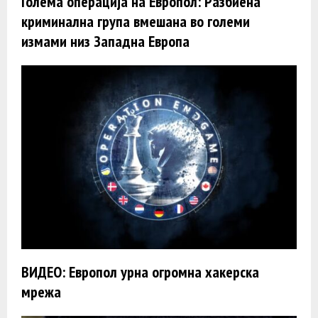
Голема операција на Европол: Разбиена
криминална група вмешана во големи
измами низ Западна Европа
ВИДЕО: Европол урна огромна хакерска
мрежа