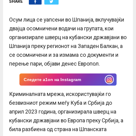
SHARE
E
N
Осум лица се уапсени во Шпанија, вклучувајќи
двајца осомничени водачи на групата, кои
U
организирале шверц на кубански државјани во
Шпанија преку регионот на Западен Балкан, а
се осомничени и за измама со документи и
перење пари, објави денес Европол.
Следете a1on на Instagram
Криминалната мрежа, искористувајќи го
безвизниот режим меѓу Куба и Србија до
април 2023 година, организирала шверц на
кубански државјани во Европа преку Србија, а
била разбиена од страна на Шпанската