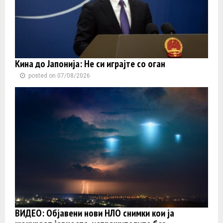
Кина до Јапонија: Не си играјте со оган
posted on 07/08/2026
ВИДЕО: Објавени нови НЛО снимки кои ја