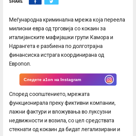
SHARE
E
N
Меѓународна криминална мрежа која переела
милиони евра од трговија со кокаин за
U
италијанските мафијашки групи Камора и
Ндрангета е разбиена по долготрајна
финансиска истрага координирана од
Европол.
Следете a1on на Instagram
Според соопштението, мрежата
функционирала преку фиктивни компании,
лажни фактури и вложувања во луксузни
недвижности и возила, со цел средствата
стекнати од кокаин да бидат легализирани и