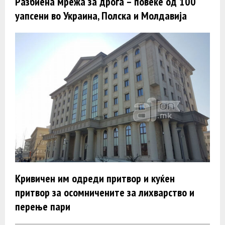
Разбиена мрежа за дрога – повеќе од 100
уапсени во Украина, Полска и Молдавија
Кривичен им одреди притвор и куќен
притвор за осомничените за лихварство и
перење пари