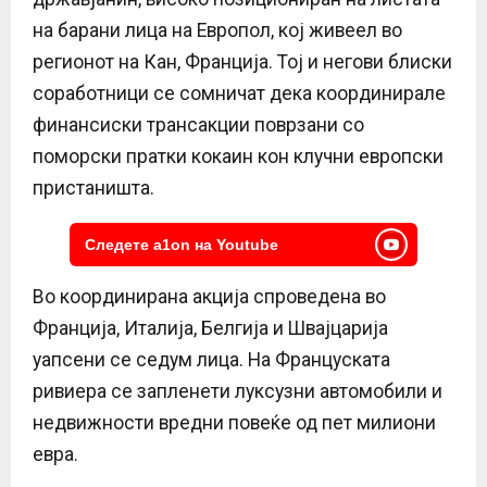
на барани лица на Европол, кој живеел во
регионот на Кан, Франција. Тој и негови блиски
соработници се сомничат дека координирале
финансиски трансакции поврзани со
поморски пратки кокаин кон клучни европски
пристаништа.
Следете a1on на Youtube
Во координирана акција спроведена во
Франција, Италија, Белгија и Швајцарија
уапсени се седум лица. На Француската
ривиера се запленети луксузни автомобили и
недвижности вредни повеќе од пет милиони
евра.