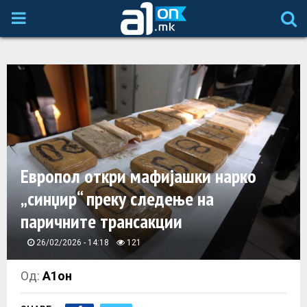
P
R
I
M
A
Европол откри мафијашки нарко
„синџир“ преку следење на
R
паричните трансакции
Y
26/02/2026 - 14:18
121
M
Од:
А1он