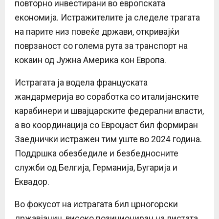
повторно инвестирани во европската
економија. Истражителите ја следеле трагата
на парите низ повеќе држави, откривајќи
поврзаност со голема рута за транспорт на
кокаин од Јужна Америка кон Европа.
Истрагата ја водела француската
жандармерија во соработка со италијанските
карабинери и швајцарските федерални власти,
а во координација со Евроџаст бил формиран
Заеднички истражен тим уште во 2024 година.
Поддршка обезбедиле и безбедносните
служби од Белгија, Германија, Бугарија и
Еквадор.
Во фокусот на истрагата бил црногорски
државјанин, високо позициониран на листата