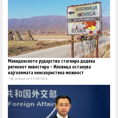
Македонското рударство стагнира додека
регионот инвестира – Иловица останува
најголемата неискористена можност
posted on 07/08/2026