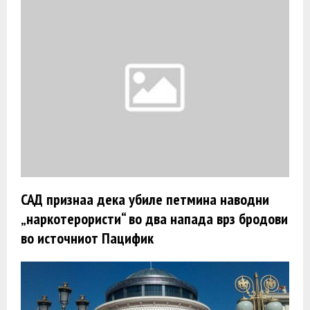
САД признаа дека убиле петмина наводни
„наркотерористи“ во два напада врз бродови
во источниот Пацифик