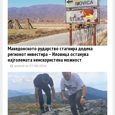
Македонското рударство стагнира додека
регионот инвестира – Иловица останува
најголемата неискористена можност
posted on 07/08/2026