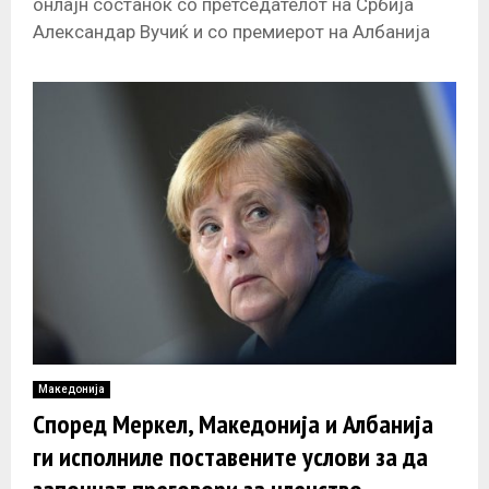
онлајн состанок со претседателот на Србија
Александар Вучиќ и со премиерот на Албанија
Еди Рама посветен на идните чекори
заедничката
Македонија
Според Меркел, Македонија и Албанија
ги исполниле поставените услови за да