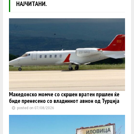
НАЈЧИТАНИ.
Македонско момче со скршен вратен пршлен ќе
биде пренесено со владиниот авион од Турција
posted on 07/08/2026