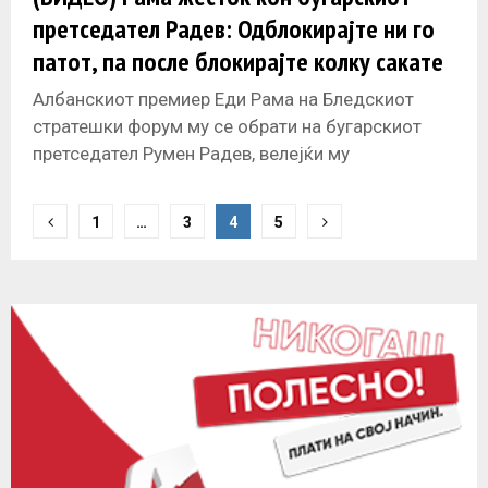
претседател Радев: Одблокирајте ни го
патот, па после блокирајте колку сакате
Албанскиот премиер Еди Рама на Бледскиот
стратешки форум му се обрати на бугарскиот
претседател Румен Радев, велејќи му
„Одблокирајте го патот“. Неговите зборови се
однесуваат
P
1
…
3
4
5
o
s
t
s
n
a