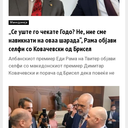
Македонија
„Се уште го чекате Годо? Не, ние сме
навикнати на оваа шарада“, Рама објави
селфи со Ковачевски од Брисел
Албанскиот премиер Еди Рама на Твитер објави
селфи со македонскиот премиер Димитар
Ковачевски и порача од Брисел дека повеќе не
го чекаат Годо бидејќи се