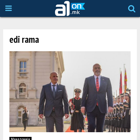
P
R
edi rama
I
M
A
R
Y
M
Македонија