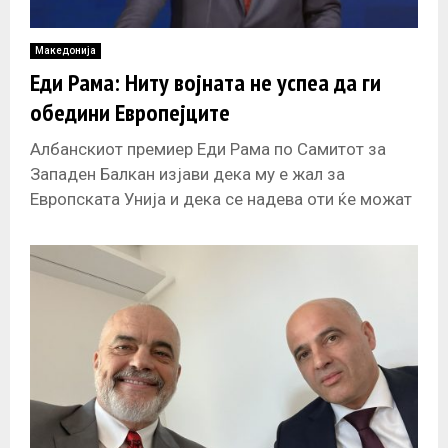
Македонија
Еди Рама: Ниту војната не успеа да ги
обедини Европејците
Албанскиот премиер Еди Рама по Самитот за
Западен Балкан изјави дека му е жал за
Европската Унија и дека се надева оти ќе можат
да