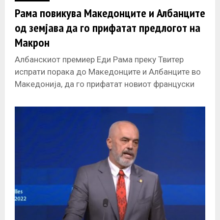
Рама повикува Македонците и Албанците
од земјава да го прифатат предлогот на
Макрон
Албанскиот премиер Еди Рама преку Твитер
испрати порака до Македонците и Албанците во
Македонија, да го прифатат новиот француски
предлог на Емануел Макрон. „Последниот
француски