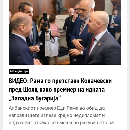
Македонија
ВИДЕО: Рама го претстави Ковачевски
пред Шолц како премиер на идната
„Западна Бугарија“
Албанскиот премиер Еди Рама во обид да
направи шега излезе крајно недипломат и
недуховит откако се вмеша во ракувањето на
премиерот Димитар Ковачевски со германскиот