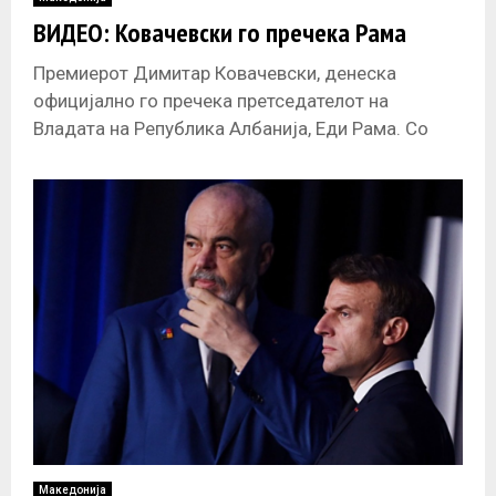
E
ВИДЕО: Ковачевски го пречека Рама
N
Премиерот Димитар Ковачевски, денеска
официјално го пречека претседателот на
U
Владата на Република Албанија, Еди Рама. Со
највисоки државни и воени почести
македонската владина делегација предводена
Македонија