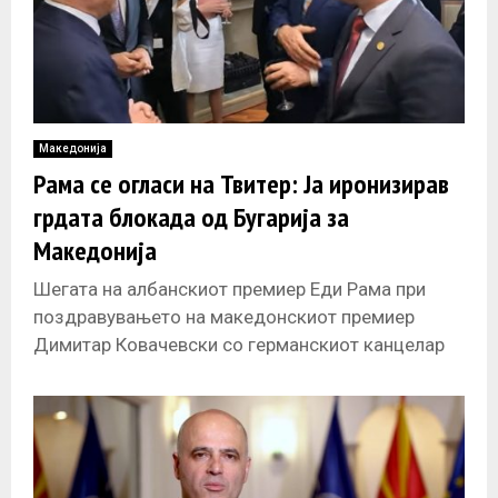
Македонија
Рама се огласи на Твитер: Ја иронизирав
грдата блокада од Бугарија за
Македонија
Шегата на албанскиот премиер Еди Рама при
поздравувањето на македонскиот премиер
Димитар Ковачевски со германскиот канцелар
Олаф Шолц во која вели премиерот на „ идната