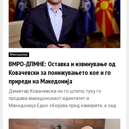
Македонија
ВМРО-ДПМНЕ: Оставка и извинување од
Ковачевски за понижувањето кое и го
приреди на Македонија
Димитар Ковачевски не го штити, туку го
продава македонскиот идентитет и
Македонија.Едно зборува пред камерите, а зад
камерите гледаме како се смее и одобрува
Македонија