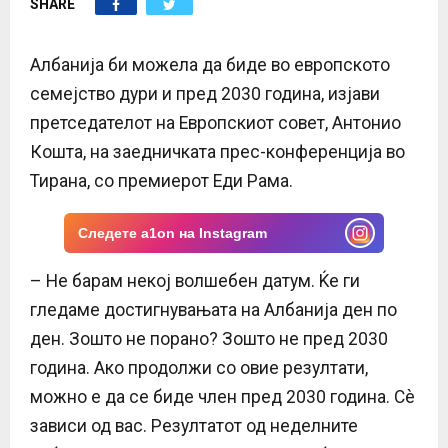
SHARE
E
N
Албанија би можела да биде во европското
семејство дури и пред 2030 година, изјави
U
претседателот на Европскиот совет, Антонио
Кошта, на заедничката прес-конференција во
Тирана, со премиерот Еди Рама.
Следете a1on на Instagram
– Не барам некој волшебен датум. Ќе ги
гледаме достигнувањата на Албанија ден по
ден. Зошто не порано? Зошто не пред 2030
година. Ако продолжи со овие резултати,
можно е да се биде член пред 2030 година. Сè
зависи од вас. Резултатот од неделните