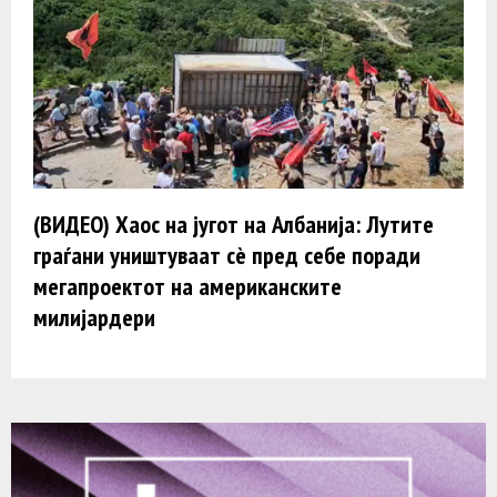
(ВИДЕО) Хаос на југот на Албанија: Лутите
граѓани уништуваат сè пред себе поради
мегапроектот на американските
милијардери