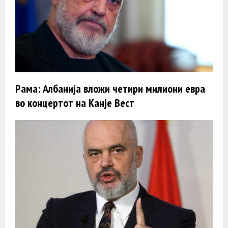
Рама: Албанија вложи четири милиони евра
во концертот на Канје Вест