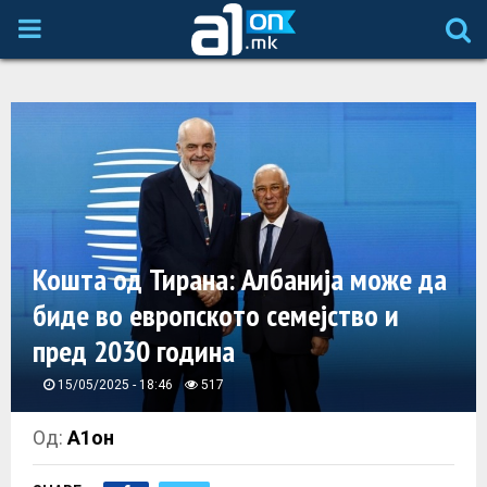
P
R
I
M
A
Кошта од Тирана: Албанија може да
биде во европското семејство и
R
пред 2030 година
Y
15/05/2025 - 18:46
517
M
Од:
А1он