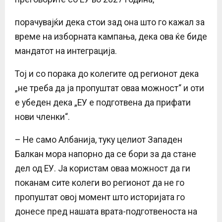
порачувајќи дека стои зад она што го кажал за
време на изборната кампања, дека ова ќе биде
мандатот на интеграција.
Тој и со порака до колегите од регионот дека
„не треба да ја пропуштат оваа можност“ и оти
е убеден дека „ЕУ е подготвена да прифати
нови членки“.
– Не само Албанија, туку целиот Западен
Балкан мора напорно да се бори за да стане
дел од ЕУ. Ја користам оваа можност да ги
поканам сите колеги во регионот да не го
пропуштат овој момент што историјата го
донесе пред нашата врата-подготвеноста на