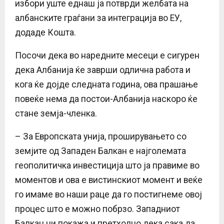
избори уште еднаш ја потврди желбата на
албанските граѓани за интеграција во ЕУ,
додаде Кошта.
Посочи дека во наредните месеци е сигурен
дека Албанија ќе заврши одлична работа и
кога ќе дојде следната година, ова прашање
повеќе нема да постои-Албанија наскоро ќе
стане земја-членка.
– За Европската унија, проширувањето со
земјите од Западен Балкан е најголемата
геополитичка инвестиција што ја правиме во
моментов и ова е вистинскиот момент и веќе
го имаме во наши раце да го постигнеме овој
процес што е можно побрзо. Западниот
Балкан ни покажа и претходно дека сака да