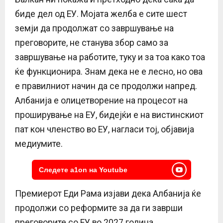
биде дел од ЕУ. Мојата желба е сите шест
земји да продолжат со завршување на
преговорите, не станува збор само за
завршување на работите, туку и за тоа како тоа
ќе функционира. Знам дека не е лесно, но ова
е правилниот начин да се продолжи напред.
Албанија е олицетворение на процесот на
проширување на ЕУ, бидејќи е на вистинскиот
пат кон членство во ЕУ, нагласи тој, објавија
медиумите.
Следете a1on на Youtube
Премиерот Еди Рама изјави дека Албанија ќе
продолжи со реформите за да ги заврши
преговорите со ЕУ во 2027 година,