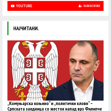
YOUTUBE
SUBSCRIBE
НАЈЧИТАНИ.
„Комуњарска коњино“ и „политички кловн“ –
Српската заедница со жесток напад врз Филипче