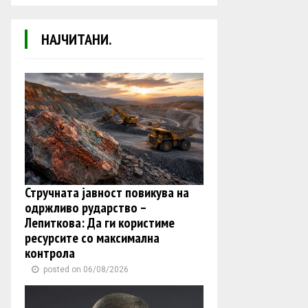
НАЈЧИТАНИ.
Стручната јавност повикува на
одржливо рударство –
Лепиткова: Да ги користиме
ресурсите со максимална
контрола
posted on 06/08/2026