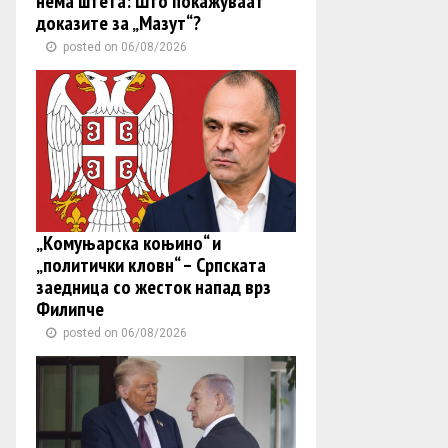
нема штета: Што покажуваат
доказите за „Мазут“?
posted on 06/08/2026
„Комуњарска коњино“ и
„политички кловн“ – Српската
заедница со жесток напад врз
Филипче
posted on 06/08/2026