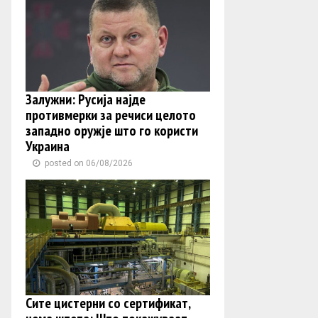
Залужни: Русија најде
противмерки за речиси целото
западно оружје што го користи
Украина
posted on 06/08/2026
Сите цистерни со сертификат,