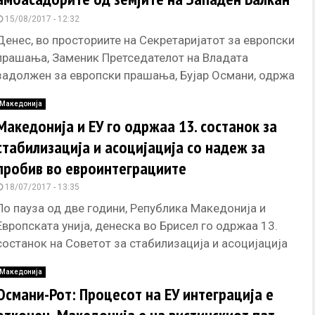
15/08/2017 - 12:32
Денес, во просториите на Секретаријатот за европски
прашања, Заменик Претседателот на Владата
задолжен за европски прашања, Бујар Османи, одржа
работен појадок со амбасадорите и нивните
Македонија
Македонија и ЕУ го одржаа 13. состанок за
стабилизација и асоцијација со надеж за
пробив во евроинтеграциите
18/07/2017 - 13:35
По пауза од две години, Република Македонија и
Европската унија, денеска во Брисел го одржаа 13.
состанок на Советот за стабилизација и асоцијација
на кој
Македонија
Османи-Рот: Процесот на ЕУ интеграција е