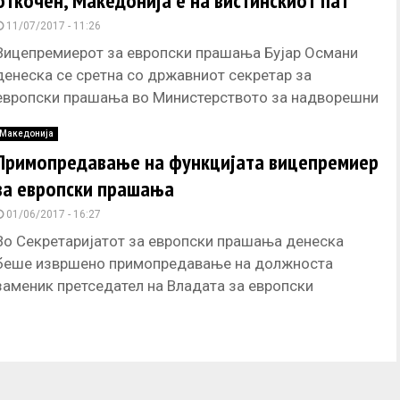
откочен, Македонија е на вистинскиот пат
11/07/2017 - 11:26
Вицепремиерот за европски прашања Бујар Османи
денеска се сретна со државниот секретар за
европски прашања во Министерството за надворешни
работи на Германија Михаел Рот, со
Македонија
Примопредавање на функцијата вицепремиер
за европски прашања
01/06/2017 - 16:27
Во Секретаријатот за европски прашања денеска
беше извршено примопредавање на должноста
заменик претседател на Владата за европски
прашања каде новоназначениот вицепремиер Бујар
Османи официјално ја