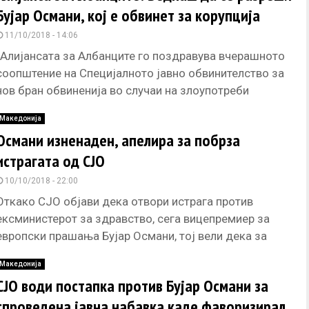
Бујар Османи, кој е обвинет за корупција
11/10/2018 - 14:06
„Алијансата за Албанците го поздравува вчерашното
соопштение на Специјалното јавно обвинителство за
нов бран обвиненија во случаи на злоупотреби
откриени од скандалот со прислушувањето. За
Македонија
Османи изненаден, апелира за побрза
истрагата од СЈО
10/10/2018 - 22:00
Откако СЈО објави дека отвори истрага против
ексминистерот за здравство, сега вицепремиер за
европски прашања Бујар Османи, тој вели дека за
него, потегот на Обвинителството
Македонија
СЈО води постапка против Бујар Османи за
спроведена јавна набавка каде фаворизирал