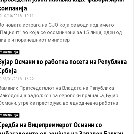
компанија
10/10/2018 - 19:11
Во новата истрага на СЈО која се води под името
„Пациент“ во која се осомничени за 15 лица, еден од
нив е и поранешниот министер
Македонија
Бујар Османи во работна посета на Република
Србија
23/01/2018 - 16:22
Заменик Претседателот на Владата на Република
Македонија задолжен за европски прашања, Бујар
Османи, утре ќе престојува во еднодневна работна
посета на Република Србија, каде ќе
Македонија
Средба на Вицепремиерот Османи со
амбасадорите од земјите на Западен Балкан