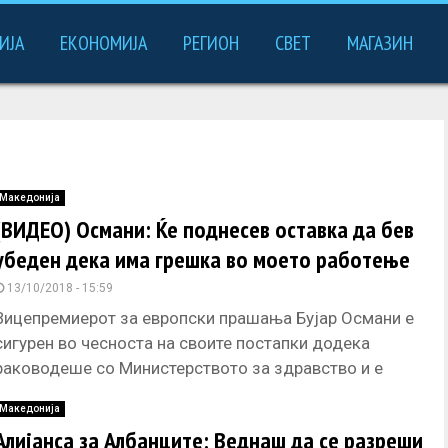
ИЈА
ЕКОНОМИЈА
РЕГИОН
СВЕТ
МАГАЗИН
Македонија
(ВИДЕО) Османи: Ќе поднесев оставка да бев
убеден дека има грешка во моето работење
13/10/2018 - 15:59
Вицепремиерот за европски прашања Бујар Османи е
сигурен во чесноста на своите постапки додека
раководеше со Министерството за здравство и е
убеден дека во натамошната
Македонија
Алијанса за Албанците: Веднаш да се разреши