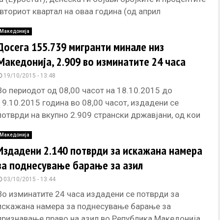
 вториот квартал на оваа година (од април
Македонија
Досега 155.739 мигранти минале низ
Македонија, 2.909 во изминатите 24 часа
19/10/2015 - 13:48
Во периодот од 08,00 часот на 18.10.2015 до
19.10.2015 година во 08,00 часот, издадени се
потврди на вкупно 2.909 странски државјани, од кои
1.595 се
Македонија
Издадени 2.140 потврди за искажана намера
за поднесување барање за азил
03/10/2015 - 13:44
Во изминатите 24 часа издадени се потврди за
искажана намера за поднесување барање за
признавање право на азил во Република Македонија