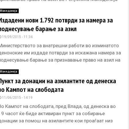
на вкупно 2.140 странски
Македонија
Издадени нови 1.792 потврди за намера за
поднесување барање за азил
19/09/2015 - 11:34
Министерството за внатрешни работи во изминатото
денонокие им издаде потврди за искажана намера за
поднесување барање за признавање право на азил на
1.792 странски државјани.
Македонија
Пункт за донации на азилантите од денеска
во Кампот на слободата
11/06/2015 - 14:19
Во Кампот на слободата, пред Влада, од денеска во
19 часот ќе биде активиран пункт за собирање
донации за помош на азилантите кои проаѓаат низ