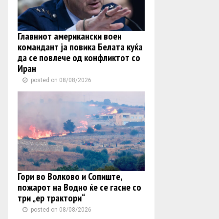
Главниот американски воен
командант ја повика Белата куќа
да се повлече од конфликтот со
Иран
posted on 08/08/2026
Гори во Волково и Сопиште,
пожарот на Водно ќе се гасне со
три „ер трактори“
posted on 08/08/2026