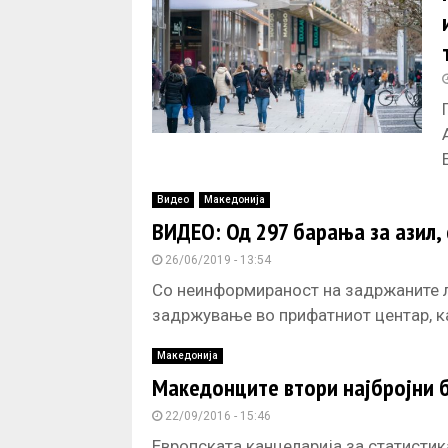
Видео
Македонија
ВИДЕО: Од 297 барања за азил, 
26/06/2019 - 13:54
Со неинформираност на задржаните ли
задржување во прифатниот центар, 
Македонија
Македонците втори најбројни б
22/09/2016 - 15:46
Европската канцеларија за статистика