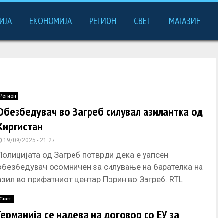
ИЈА
ЕКОНОМИЈА
РЕГИОН
СВЕТ
МАГАЗИН
Регион
Обезбедувач во Загреб силувал азилантка од
Киргистан
19/09/2025 - 21:27
Полицијата од Загреб потврди дека е уапсен
обезбедувач осомничен за силување на барателка на
азил во прифатниот центар Порин во Загреб. RTL
наведува дека добиле
Свет
Германија се надева на договор со ЕУ за