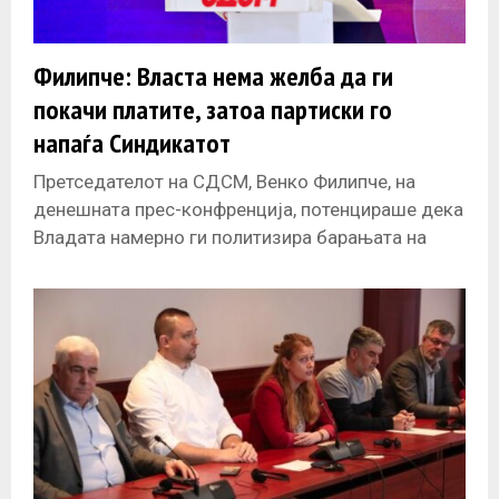
Филипче: Власта нема желба да ги
покачи платите, затоа партиски го
напаѓа Синдикатот
Претседателот на СДСМ, Венко Филипче, на
денешната прес-конфренција, потенцираше дека
Владата намерно ги политизира барањата на
Синдикатот, со цел да се одвлече вниманието од
фактот