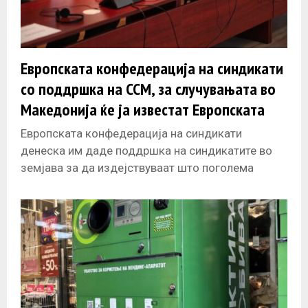
Европската конфедерација на синдикати
со поддршка на ССМ, за случувањата во
Македонија ќе ја известат Европската
Комисија
Европската конфедерација на синдикати
денеска им даде поддршка на синдикатите во
земјава за да издејствуваат што поголема
минимална плата со која работниците ќе може
достоинствено