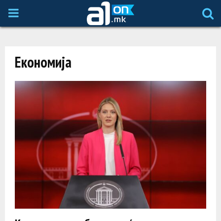
P
R
Економија
I
M
A
R
Y
M