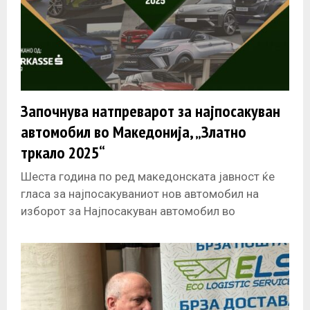
Започнува натпреварот за најпосакуван
автомобил во Македонија, „Златно
тркало 2025“
Шеста година по ред македонската јавност ќе
гласа за најпосакуваниот нов автомобил на
изборот за Најпосакуван автомобил во
Македонија „Златно тркало“. Овој национален
избор се