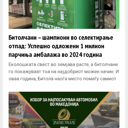
Битолчани – шампиони во селектирање
отпад: Успешно одложени 1 милион
парчиња амбалажа во 2024 година
Еколошката свест во земјава расте, а битолчани
го покажуваат тоа на најдобриот можен начин. И
оваа година, Битола наоѓа место помеѓу самиот
врв на листата