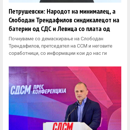
Петрушевски: Народот на минималец, а
Слободан Трендафилов синдикалецот на
батерии од СДС и Левица со плата од
75.000 денари
Почнуваме со демаскирање на Слободан
Трендафилов, претседател на ССМ и неговите
соработници, со информации кои до нас ги
доставија членови на ССМ кои се незадоволни