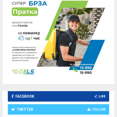
n
FACEBOOK
LIKE
TWITTER
FOLLOW