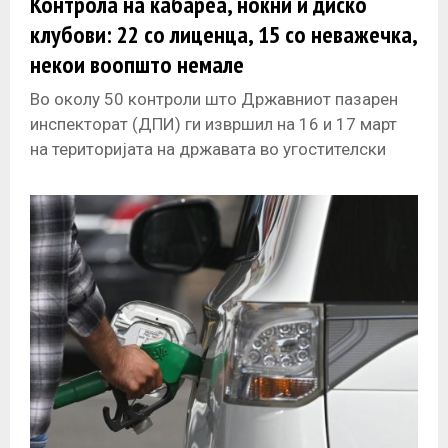
Контрола на кабареа, ноќни и диско
E
клубови: 22 со лиценца, 15 со неважечка,
некои воопшто немале
N
Во околу 50 контроли што Државниот пазарен
U
инспекторат (ДПИ) ги извршил на 16 и 17 март
на територијата на државата во угостителски
објекти со лиценца