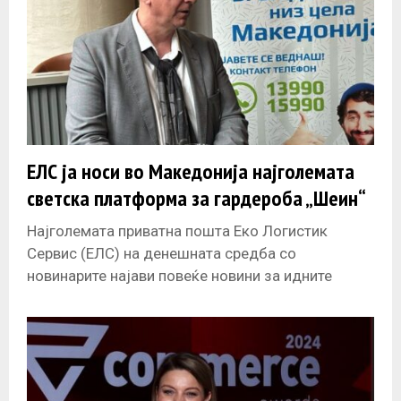
ЕЛС ја носи во Македонија најголемата
светска платформа за гардероба „Шеин“
Најголемата приватна пошта Еко Логистик
Сервис (ЕЛС) на денешната средба со
новинарите најави повеќе новини за идните
проекти на компанијата. Освен доставата на
пратките од