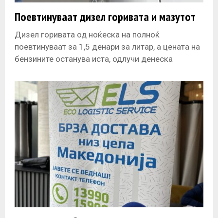
Поевтинуваат дизел горивата и мазутот
Дизел горивата од ноќеска на полноќ
поевтинуваат за 1,5 денари за литар, а цената на
бензините останува иста, одлучи денеска
Регулаторната комисија за енергетика, водни