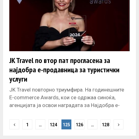
JK Travel по втор пат прогласена за
најдобра е-продавница за туристички
услуги
JK Travel повторно триумфира. На годинешните
E-commerce Awards, кои се одржаа синоќа,
агенцијата ја освои наградата за Најдобра е-
продавница за туристички услуги, потврдувајќи
го својот
P
1
…
124
125
126
…
128
o