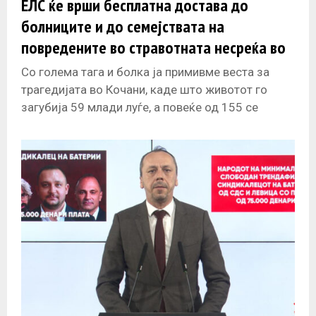
ЕЛС ќе врши бесплатна достава до
болниците и до семејствата на
повредените во стравотната несреќа во
Кочани
Со голема тага и болка ја примивме веста за
трагедијата во Кочани, каде што животот го
загубија 59 млади луѓе, а повеќе од 155 се