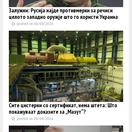
Залужни: Русија најде противмерки за речиси
целото западно оружје што го користи Украина
posted on 06/08/2026
Сите цистерни со сертификат, нема штета: Што
покажуваат доказите за „Мазут“?
posted on 06/08/2026