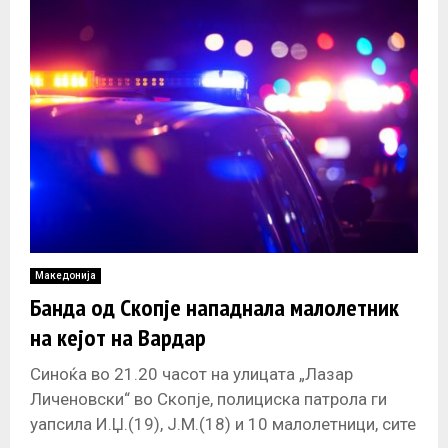
координирана
Македонија
Банда од Скопје нападнала малолетник
на кејот на Вардар
Синоќа во 21.20 часот на улицата „Лазар
Личеновски“ во Скопје, полициска патрола ги
уапсила И.Џ.(19), Ј.М.(18) и 10 малолетници, сите