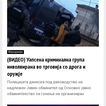
Македонија
(ВИДЕО) Уапсена криминалнa групa
инволвиранa во трговија со дрога и
оружје
Полицијата денеска под раководство на
надлежен Јавен обвинител од Основно јавно
обвинителство за гонење на организиран
криминал и корупција, по повеќемесечно
криминалистичко истражување, спроведе