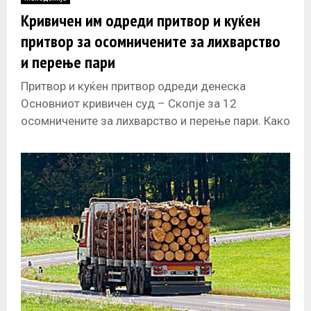
E
Кривичен им одреди притвор и куќен
притвор за осомничените за лихварство
N
и перење пари
U
Притвор и куќен притвор одреди денеска
Основниот кривичен суд – Скопје за 12
осомничените за лихварство и перење пари. Како
што информираа од Кривичниот суд,