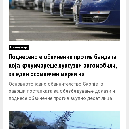
Македонија
Поднесено е обвинение против бандата
која криумчареше луксузни автомобили,
за еден осомничен мерки на
претпазливост
Основното јавно обвинителство Скопје ја
заврши постапката за обезбедување докази и
поднесе обвинение против вкупно десет лица
осомничени дека учествувале во криумчарење
на луксузни автомобили,