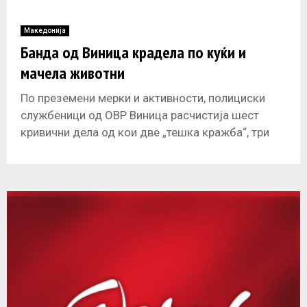
од Скопје. Според полицијата, тие
Македонија
Банда од Виница крадела по куќи и
мачела животни
По преземени мерки и активности, полициски
службеници од ОВР Виница расчистија шест
кривични дела од кои две „тешка кражба“, три
„тешка кражба“ во обид од