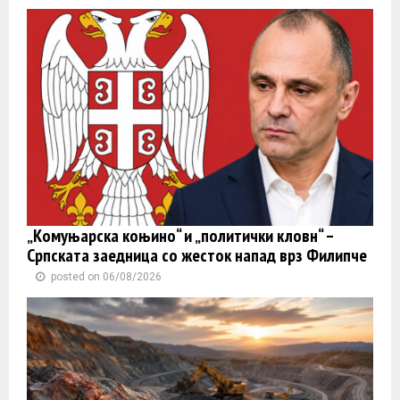
„Комуњарска коњино“ и „политички кловн“ –
Српската заедница со жесток напад врз Филипче
posted on 06/08/2026