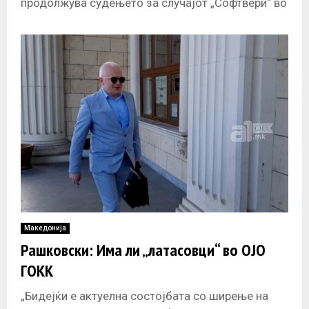
продолжува судењето за случајот „Софтвери“ во
кој првообинет е поранешниот генерален
секретар на
Македонија
Рашковски: Има ли „латасовци“ во ОЈО
ГОКК
„Бидејќи е актуелна состојбата со ширење на