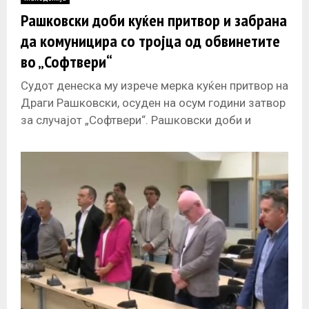
E
Рашковски доби куќен притвор и забрана
да комуницира со тројца од обвинетите
N
во „Софтвери“
U
Судот денеска му изрече мерка куќен притвор на
Драги Рашковски, осуден на осум години затвор
за случајот „Софтвери“. Рашковски доби и
забрана да комуницира со