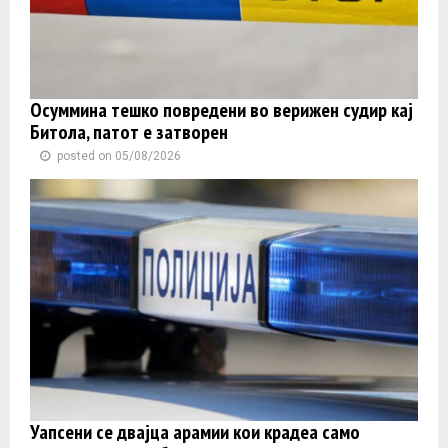
Осуммина тешко повредени во верижен судир кај
Битола, патот е затворен
posted on 05/08/2026
Уапсени се двајца арамии кои крадеа само