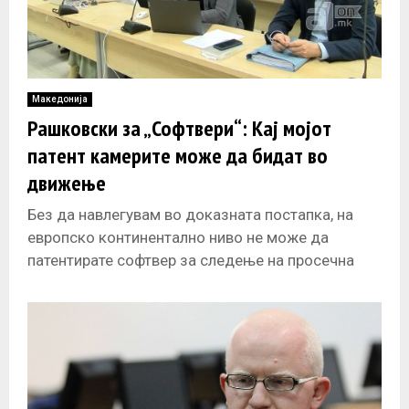
Македонија
Рашковски за „Софтвери“: Кај мојот
патент камерите може да бидат во
движење
Без да навлегувам во доказната постапка, на
европско континентално ниво не може да
патентирате софтвер за следење на просечна
брзина. Спецификата на мојот патент е