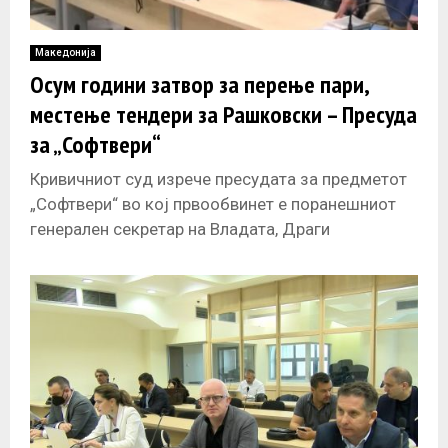
Македонија
Осум години затвор за перење пари,
местење тендери за Рашковски – Пресуда
за „Софтвери“
Кривичниот суд изрече пресудата за предметот
„Софтвери“ во кој првообвинет е поранешниот
генерален секретар на Владата, Драги
Рашковски, а кој се однесува за набавката на