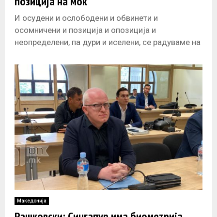
позиција на моќ
И осудени и ослободени и обвинети и
осомничени и позиција и опозиција и
неопределени, па дури и иселени, се радуваме на
доаѓањето на тимот од
Македонија
Рашковски: Сингапур има биометрија,