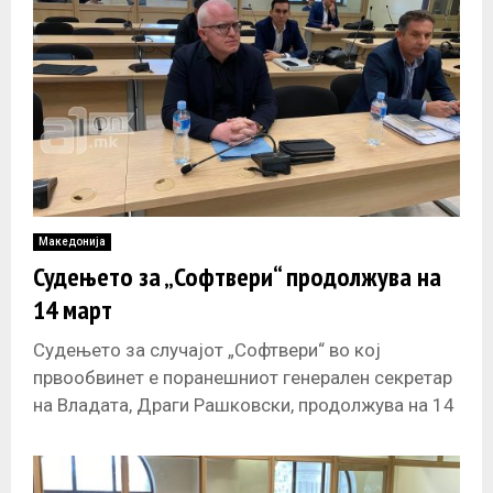
Македонија
Судењето за „Софтвери“ продолжува на
14 март
Судењето за случајот „Софтвери“ во кој
првообвинет е поранешниот генерален секретар
на Владата, Драги Рашковски, продолжува на 14
март откако во Основниот Кривичен суд Скопје