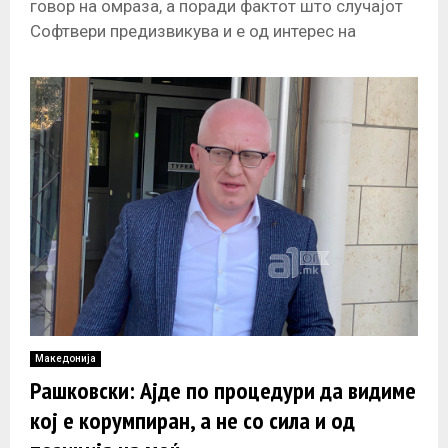
говор на омраза, а поради фактот што случајот
Софтвери предизвикува и е од интерес на
јавноста, Ви испраќак
Македонија
Рашковски: Ајде по процедури да видиме
кој е корумпиран, а не со сила и од