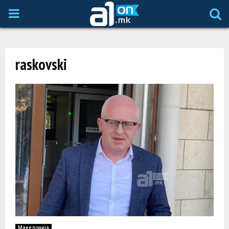
P
R
raskovski
I
M
A
R
Y
M
Македонија