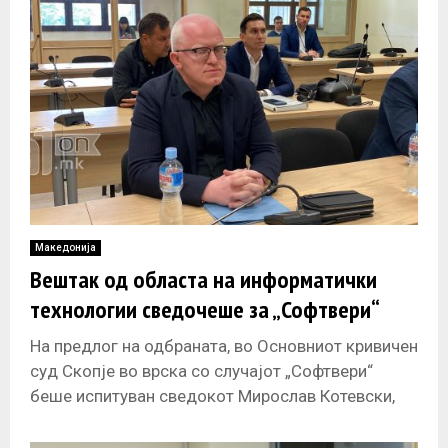
Македонија
Вештак од областа на информатички
технологии сведочеше за „Софтвери“
На предлог на одбраната, во Основниот кривичен
суд Скопје во врска со случајот „Софтвери“
беше испитуван сведокот Мирослав Котевски,
технички советник, вешто лице од областа