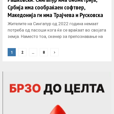
Србија има сообраќаен софтвер,
Македонија ги има Трајчева и Русковска
Жителите на Сингапур од 2022 година немаат
потреба од пасоши кога ќе се враќаат во својата
земја. Наместо тоа, скенер за препознавање на
лице и
P
1
2
…
8
o
s
t
s
n
a