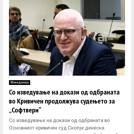
Македонија
Со изведување на докази од одбраната
во Кривичен продолжува судењето за
„Софтвери“
Со изведување на докази од одбраната во
Основниот кривичен суд Скопје денеска