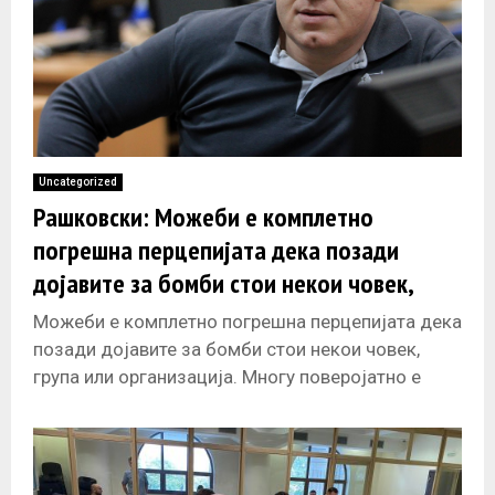
Uncategorized
Рашковски: Можеби е комплетно
погрешна перцепијата дека позади
дојавите за бомби стои некои човек,
група или организација
Можеби е комплетно погрешна перцепијата дека
позади дојавите за бомби стои некои човек,
група или организација. Многу поверојатно е
дека е тоа алгоритам (компјутерски код