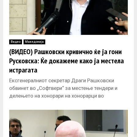
Видео
Македонија
(ВИДЕО) Рашковски кривично ќе ја гони
Русковска: Ќе докажеме како ја местела
истрагата
Ексгенералниот секретар Драги Рашковски
обвинет во „Софтвери“ за местење тендери и
делењето на хонорари на хонорарци во
Генералниот секретаријат, најави кривична
пријава против обвинителката Вилма