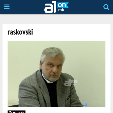
P
R
raskovski
I
M
A
R
Y
M
Македонија