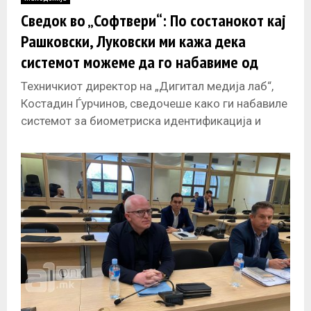
E
Сведок во „Софтвери“: По состанокот кај
Рашковски, Луковски ми кажа дека
N
системот можеме да го набавиме од
ФИНКИ
U
Техничкиот директор на „Дигитал медија лаб“,
Костадин Ѓурчинов, сведочеше како ги набавиле
системот за биометриска идентификација и
хардверот за Владата, но и што претходело на