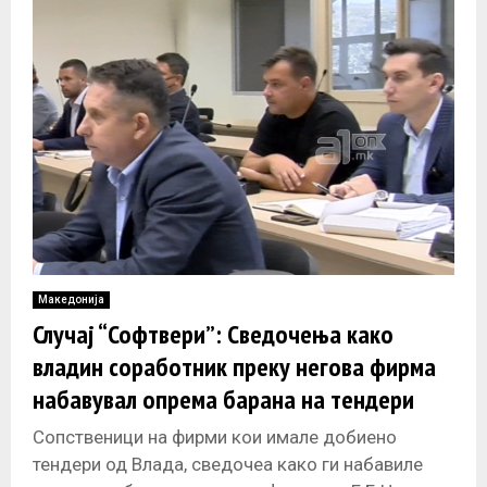
Македонија
Случај “Софтвери”: Сведочења како
владин соработник преку негова фирма
набавувал опрема барана на тендери
Сопственици на фирми кои имале добиено
тендери од Влада, сведочеа како ги набавиле