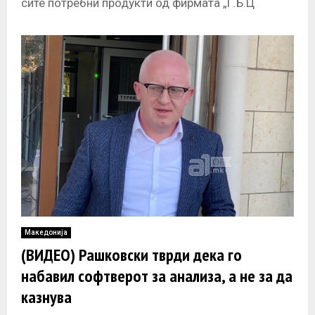
сите потребни продукти од фирмата „Г.Б.Ц
Системи“, сопственост на обвинетиот Игор
Христов,
Македонија
(ВИДЕО) Рашковски тврди дека го
набавил софтверот за анализа, а не за да
казнува