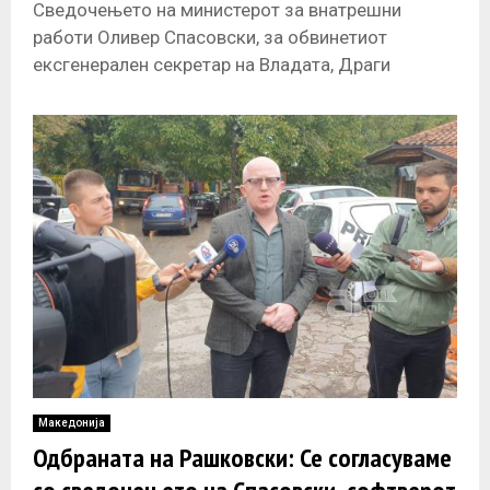
Сведочењето на министерот за внатрешни
работи Оливер Спасовски, за обвинетиот
ексгенерален секретар на Владата, Драги
Рашковски, оди во негова корист и ги поткрепува
тезите дека
Македонија
Одбраната на Рашковски: Се согласуваме