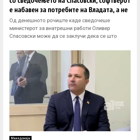
со сведочењето на Спасовски, софтверот
е набавен за потребите на Владата, а не
на МВР
Од денешното рочиште каде сведочеше
министерот за внатрешни работи Оливер
Спасовски може да се заклучи дека се што
тврди одбрана за набавката на софтверот е
Македонија