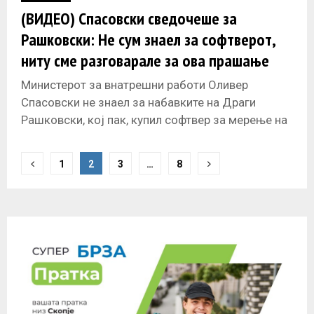
(ВИДЕО) Спасовски сведочеше за
Рашковски: Не сум знаел за софтверот,
ниту сме разговарале за ова прашање
Министерот за внатрешни работи Оливер
Спасовски не знаел за набавките на Драги
Рашковски, кој пак, купил софтвер за мерење на
просечна брзина во сообраќајот, кабини,
P
1
2
3
…
8
o
s
t
s
n