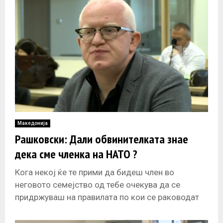
Македонија
Рашковски: Дали обвинителката знае
дека сме членка на НАТО ?
Кога некој ќе те прими да бидеш член во
неговото семејство од тебе очекува да се
придржуваш на правилата по кои се раководат
сите членови.