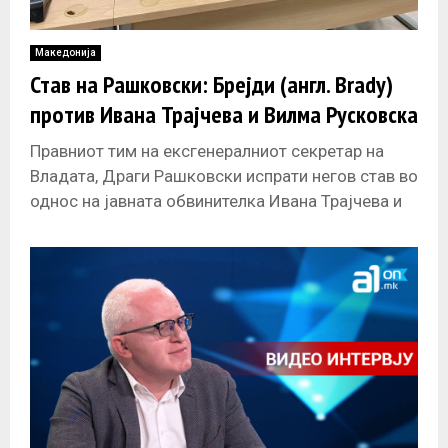
Македонија
Став на Рашковски: Брејди (англ. Brady)
против Ивана Трајчева и Вилма Русковска
Правниот тим на ексгенералниот секретар на
Владата, Драги Рашковски испрати негов став во
однос на јавната обвинителка Ивана Трајчева и
јавната обвинителка Вилма Русковска.
Соопштението