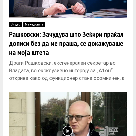
Видео
Македонија
Рашковски: Зачудува што Зеќири праќал
дописи без да ме праша, се докажуваше
на моја штета
Драги Рашковски, ексгенерален секретар во
Владата, во ексклузивно интервју за „А1он“
открива како од функционер стана осомничен, а
потоа и обвинет во случај кој го