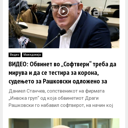
Видео
Македонија
ВИДЕО: Обвинет во „Софтвери“ треба да
мирува и да се тестира за корона,
судењето за Рашковски одложено за
крајот на ноември
Даниел Станчев, сопственикот на фирмата
„Инвока груп“ од која обвинетиот Драги
Рашковски го набавил софтверот, на начин кој
според Обвинителството е незаконски, не се
појави