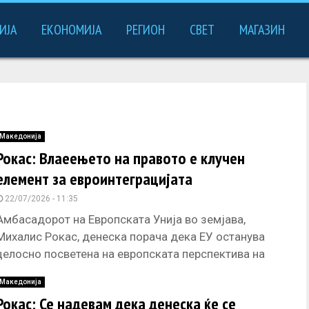
ИЈА
ЕКОНОМИЈА
РЕГИОН
СВЕТ
МАГАЗИН
Македонија
Рокас: Влаеењето на правото е клучен
елемент за евроинтеграцијата
22/07/2026 - 11:35
Амбасадорот на Европската Унија во земјава,
Михалис Рокас, денеска порача дека ЕУ останува
целосно посветена на европската перспектива на
Северна Македонија и нема никакво сомневање
Македонија
Рокас: Се надевам дека денеска ќе се