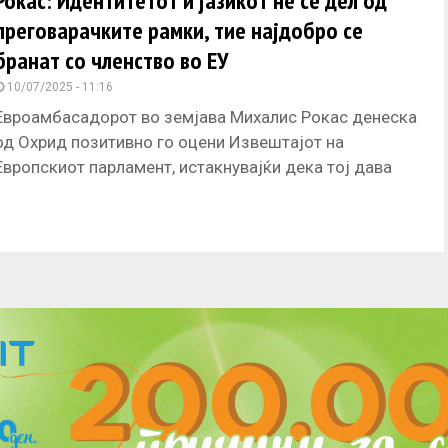
Рокас: Идентитетот и јазикот не се дел од
преговарачките рамки, тие најдобро се
бранат со членство во ЕУ
10/07/2025 - 11:16
Евроамбасадорот во земјава Михалис Рокас денеска
од Охрид позитивно го оцени Извештајот на
Европскиот парламент, истакнувајќи дека тој дава
силна поддршка на интегративните процеси на
acebook
Twitter
Instagram
Youtube