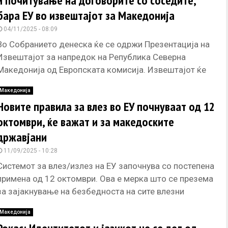
и почитување на договорите со соседите,
бара ЕУ во извештајот за Македонија
04/11/2025 - 08:09
Во Собранието денеска ќе се одржи Презентација на
Извештајот за напредок на Република Северна
Македонија од Европската комисија. Извештајот ќе
биде презентиран од страна на
Македонија
Новите правила за влез во ЕУ почнуваат од 12
октомври, ќе важат и за македоските
државјани
11/09/2025 - 10:28
Системот за влез/излез на ЕУ започнува со постепена
примена од 12 октомври. Ова е мерка што се презема
за зајакнување на безбедноста на сите влезни
Македонија