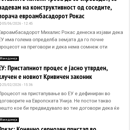
надевам на конструктивност од соседите,
порача евроамбасадорот Рокас
05/06/2026 - 12:45
Евроамбасадорот Михалис Рокас денеска изјави дека
ЕУ има голема определба земјата да го почне
процесот на преговори и дека нема сомнеж оти
припаѓаме на европското
Македонија
ЕУ: Пристапниот процес е јасно утврден,
клучен е новиот Кривичен законик
25/02/2026 - 15:36
Процесот на пристапување во ЕУ е дефиниран во
договорите на Европската Унија. Не постои такво
нешто кое би предвидувало во тие договори дека ќе
може
Македонија
Рокас: Конечно сериозен пристап во