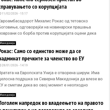
справувањето со корупцијата
11/02/2026 - 15:17
Евроамбасадорот Михалис Рокас од тетовско
Боговиње, одговорајќи на новинарски прашања
поврзани со борба против корупцијата оцени дека
движењата во оваa област се насочени кон
Македонија
определената
Рокас: Само со единство може да се
надминат пречките за членство во ЕУ
28/01/2026 - 14:19
Вратата на Европската Унија е отворена ширум. Има
целосна подршка за Северна Македонија да влезе во
ЕУ и сметам дека во овој момент е неопходно
Македонија
Поголем напредок во владеењето на правото