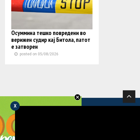
Осуммина тешко повредени во
верижен судир кај Битола, патот
е затворен
posted on 05/08/2026
X