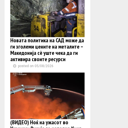
Новата политика на САД може да
ги зголеми цените на металите –
Македонија сè уште чека да ги
активира своите ресурси
posted on 05/08/2026
(ВИДЕО) Ноќ на ужасот во