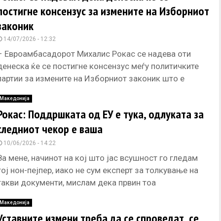
постигне консензус за измените на Изборниот
законик
14/07/2026 - 12:32
– Евроамбасадорот Михалис Рокас се надева оти
денеска ќе се постигне консензус меѓу политичките
партии за измените на Изборниот законик што е
обврска од Реформската
Македонија
Рокас: Поддршката од ЕУ е тука, одлуката за
следниот чекор е ваша
10/06/2026 - 14:22
За мене, начинот на кој што јас всушност го гледам
тој нон-пејпер, иако не сум експерт за толкување на
такви документи, мислам дека првин тоа
Македонија
Уставните измени треба да се спроведат, се