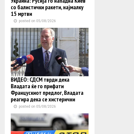
Украина: Русија го нападна Киев
со балистички ракети, најмалку
15 мртви
posted on 05/08/2026
ВИДЕО: СДСМ тврди дека
Владата ќе го прифати
Францускиот предлог, Владата
реагира дека се хистерични
posted on 05/08/2026