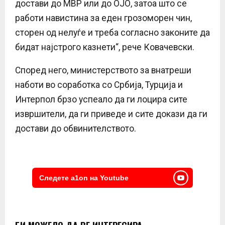
достави до МВР или до ОЈО, затоа што се
работи навистина за еден грозоморен чин,
сторен од нелуѓе и треба согласно законите да
бидат најстрого казнети“, рече Ковачевски.
Според него, министерството за внатреши
наботи во соработка со Србија, Турција и
Интерпол брзо успеало да ги лоцира сите
извршители, да ги приведе и сите докази да ги
достави до обвинителството.
Следете a1on на Youtube