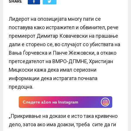
SHARE
E
N
Лидерот на опозицијата многу пати се
поставува како истражител и обвинител, рече
U
премиерот Димитар Ковачевски на прашање
дали е сторено се, во случајот со убиствата на
Вања Ѓорчевска и Панче Жежовски, а откако
претседателот на ВМРО-ДПМНЕ, Христијан
Мицкоски кажа дека имал сериозни
информации дека истрагата почнала
предоцна.
Следете a1on на Instagram
„Прикривање на докази е исто така кривично
дело, затоа ако има доакзи, треба сите да ги