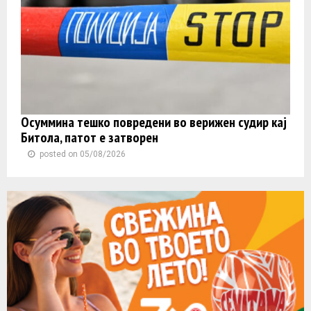
Осуммина тешко повредени во верижен судир кај
Битола, патот е затворен
posted on 05/08/2026