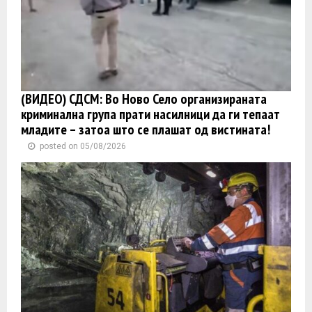
(ВИДЕО) СДСМ: Во Ново Село организираната
криминална група прати насилници да ги тепаат
младите – затоа што се плашат од вистината!
posted on 05/08/2026