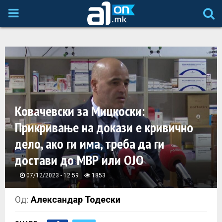
P
R
I
M
Ковачевски за Мицкоски:
A
Прикривање на докази е кривично
дело, ако ги има, треба да ги
R
достави до МВР или ОЈО
Y
07/12/2023 - 12:59
1853
M
Од:
Александар Тодески