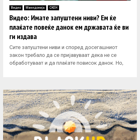
Видео
Македонија
СКЕН
Видео: Имате запуштени ниви? Ем ќе
плаќате повеќе данок ем државата ќе ви
ги издава
Сите запуштени ниви и според досегашниот
закон требало да се пријавуваат дека не се
обработуваат и да плаќате повисок данок. Но,
никој доброволно не пријавил