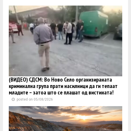
(ВИДЕО) СДСМ: Во Ново Село организираната
криминална група прати насилници да ги тепаат
младите – затоа што се плашат од вистината!
posted on 05/08/2026