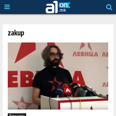
P
R
zakup
I
M
A
R
Y
M
Македонија