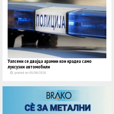
Уапсени се двајца арамии кои крадеа само
луксузни автомобили
posted on 05/08/2026