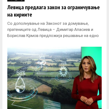
E
Левица предлага закон за ограничување
на кириите
N
Со дополнување на Законот за домување,
U
пратениците од Левица – Димитар Апасиев и
Борислав Крмов предложија решавање на едно
од најважните општествени прашања за
социјалната