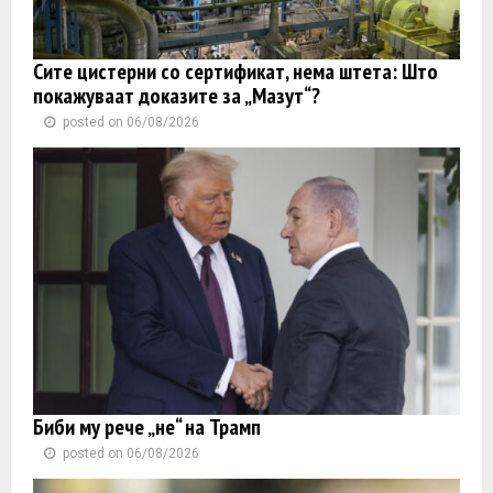
Сите цистерни со сертификат, нема штета: Што
покажуваат доказите за „Мазут“?
posted on 06/08/2026
Биби му рече „не“ на Трамп
posted on 06/08/2026