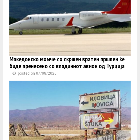
Македонско момче со скршен вратен пршлен ќе
биде пренесено со владиниот авион од Турција
posted on 07/08/2026