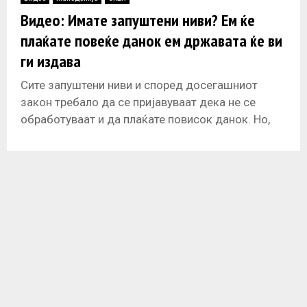
E
Видео: Имате запуштени ниви? Ем ќе
плаќате повеќе данок ем државата ќе ви
N
ги издава
U
Сите запуштени ниви и според досегашниот
закон требало да се пријавуваат дека не се
обработуваат и да плаќате повисок данок. Но,
никој доброволно не пријавил