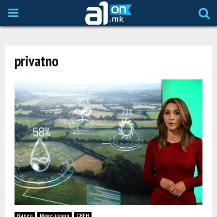
P
R
privatno
I
M
A
R
Y
M
Видео
Македонија
СКЕН