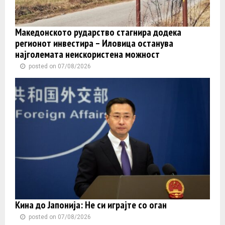
Македонското рударство стагнира додека
регионот инвестира – Иловица останува
најголемата неискористена можност
posted on 07/08/2026
Кина до Јапонија: Не си играјте со оган
posted on 07/08/2026