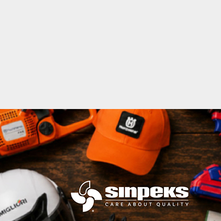
acebook
Twitter
Instagram
Youtube
Импресум
Контакт
Маркетинг
Услови за користење
@2019 - A1on. Сите права задржани.