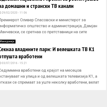
на домашни и странски ТВ канали
29/02/2020 - 11:06
Премиерот Оливер Спасовски и министерот за
информатичко општество и администрација, Дамјан
Манчевски, се сретнаа со претставници на сите
оператори обединети во Здружението на
Македонија
информатичко-комуникациски технологии,
Секнаа владините пари: И велешката ТВ К1
отпушта вработени
03/07/2016 - 15:21
Седуммина вработени од крајот на месецов
остануваат на улица и од велешката телевизија К1, а
откази се спремаат за уште неколку вработени, велат
за А1он