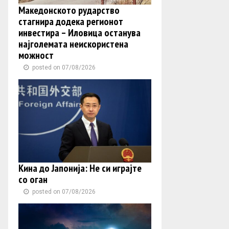
Македонското рударство
стагнира додека регионот
инвестира – Иловица останува
најголемата неискористена
можност
posted on 07/08/2026
Кина до Јапонија: Не си играјте
со оган
posted on 07/08/2026