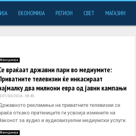
ИЈА
ЕКОНОМИЈА
РЕГИОН
СВЕТ
МАГАЗИН
Македонија
Се враќаат државни пари во медиумите:
Приватните телевизии ќе инкасираат
најмалку два милиони евра од јавни кампањи
01/03/2024 - 08:45
Државното рекламиње на приватните телевизии се
враќа откако пратениците ги усвоија измените на
Законот за аудио и аудиовизуелни медиумски услуги.
Во измените всушност се брише
Македонија