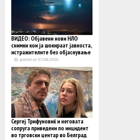
ВИДЕО: Објавени нови НЛО
снимки кои ја шокираат јавноста,
истражителите без објаснување
posted on 07/08/2026
Сергеј Трифуновиќ и неговата
сопруга приведени по инцидент
во трговски центар во Белград