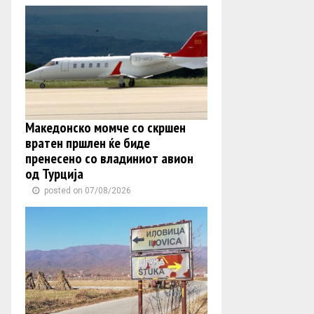
Македонско момче со скршен
вратен пршлен ќе биде
пренесено со владиниот авион
од Турција
posted on 07/08/2026