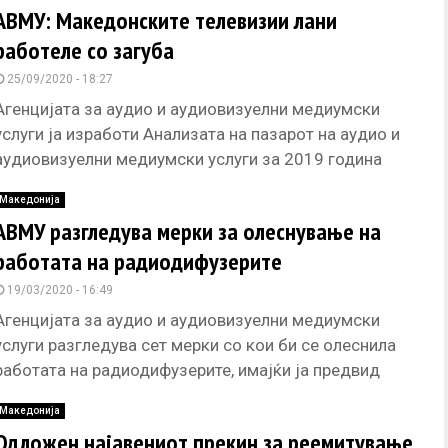
АВМУ: Македонските телевизии лани
работеле со загуба
25/09/2020 - 18:27
Агенцијата за аудио и аудиовизуелни медиумски
услуги ја изработи Анализата на пазарот на аудио и
аудиовизуелни медиумски услуги за 2019 година
според која вкупните приходи
Македонија
АВМУ разгледува мерки за олеснување на
работата на радиодифузерите
19/03/2020 - 16:49
Агенцијата за аудио и аудиовизуелни медиумски
услуги разгледува сет мерки со кои би се олеснила
работата на радиодифузерите, имајќи ја предвид
специфичната положба на медиумите
Македонија
Одложен најавениот прекин за реемитување