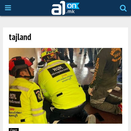
P
R
tajland
I
M
A
R
Y
M
Свет