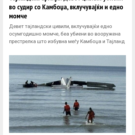
во судир со Камбоџа, вклучувајќи и едно
момче
Девет тајландски цивили, вклучувајќи едно
осумгодишно момче, беа убиени во вооружена
престрелка што избувна меѓу Камбоџа и Тајланд
во понеделник наутро, соопшти тајландската
војска. Ројтерс