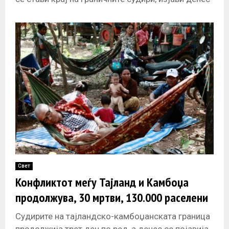
малезискиот
Свет
Конфликтот меѓу Тајланд и Камбоџа
продолжува, 30 мртви, 130.000 раселени
Судирите на тајландско-камбоџанската граница