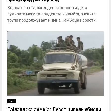
Војската на Тајланд денес соопшти дека
судирите меѓу тајландските и камбоџанските
трупи продолжуваат и дека Камбоџа користи
тешко оружје, вклучувајќи артилерија и ракети.
Судирите се
Свет
Тајландска армија: Девет цивили убиени