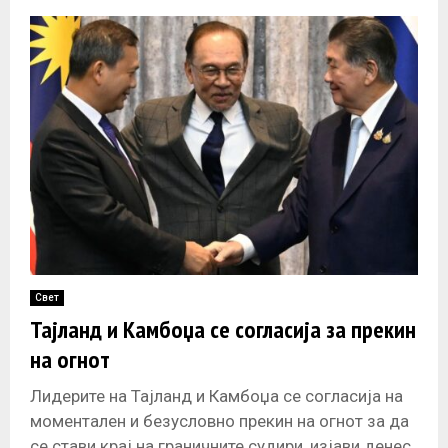
етика во телефонскиот
Свет
Тајланд и Камбоџа се согласија за прекин
на огнот
Лидерите на Тајланд и Камбоџа се согласија на
моментален и безусловно прекин на огнот за да
се стави крај на граничните судири, изјави денес