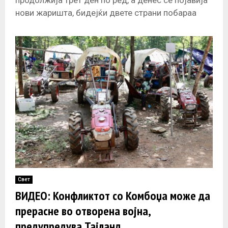
продолжија трет ден по ред, а денес се појавија
нови жаришта, бидејќи двете страни побараа
дипломатска поддршка, тврдејќи дека
дејствувале во
Свет
ВИДЕО: Конфликтот со Комбоџа може да
прерасне во отворена војна,
предупредува Тајланд