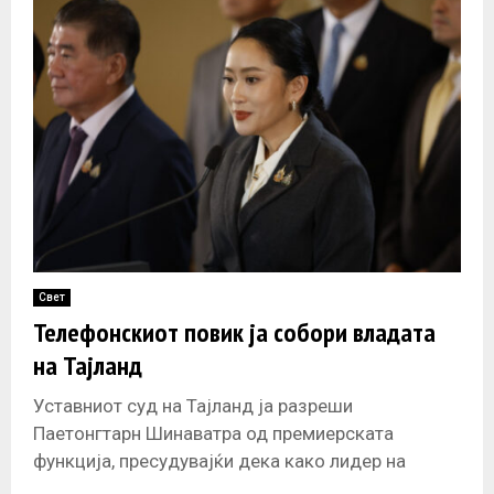
Свет
Телефонскиот повик ја собори владата
на Тајланд
Уставниот суд на Тајланд ја разреши
Паетонгтарн Шинаватра од премиерската
функција, пресудувајќи дека како лидер на
земјата ги прекршила уставните правила за