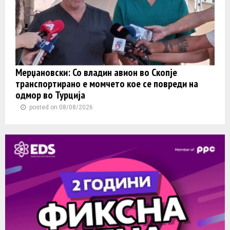
Мерџановски: Со владин авион во Скопје
транспортиранo e момчето кое се повреди на
одмор во Турција
posted on 08/08/2026