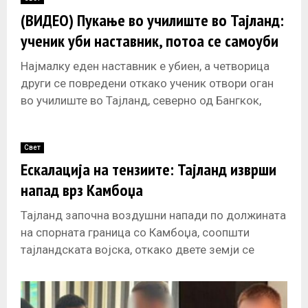
E
(ВИДЕО) Пукање во училиште во Тајланд:
ученик уби наставник, потоа се самоуби
N
Најмалку еден наставник е убиен, а четворица
U
други се повредени откако ученик отвори оган
во училиште во Тајланд, северно од Бангкок,
пред да се самоубие,
Свет
Ескалација на тензиите: Тајланд изврши
напад врз Камбоџа
Тајланд започна воздушни напади по должината
на спорната граница со Камбоџа, соопшти
тајландската војска, откако двете земји се
обвинија меѓусебно за кршење на договорот за