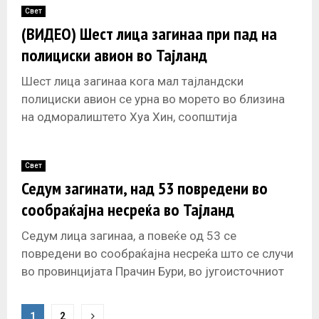
Свет
(ВИДЕО) Шест лица загинаа при пад на
полициски авион во Тајланд
Шест лица загинаа кога мал тајландски
полициски авион се урна во морето во близина
на одморалиштето Хуа Хин, соопштија
официјални лица.
Five people were
Свет
Седум загинати, над 53 повредени во
сообраќајна несреќа во Тајланд
Седум лица загинаа, а повеќе од 53 се
повредени во сообраќајна несреќа што се случи
во провинцијата Прачин Бури, во југоисточниот
дел на Тајланд, кога
P
1
2