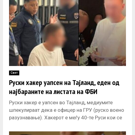
Свет
Руски хакер уапсен на Тајланд, еден од
најбараните на листата на ФБИ
Руски хакер е уапсен во Тајланд, медиумите
шпекулираат дека е офицер на ГРУ (руско воено
разузнавање). Хакерот е меѓу 40-те Руси кои се
бараат за