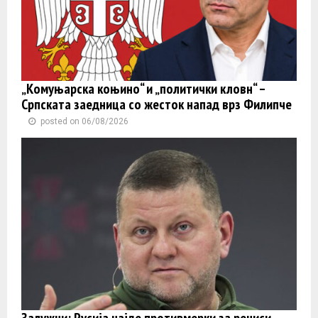
„Комуњарска коњино“ и „политички кловн“ –
Српската заедница со жесток напад врз Филипче
posted on 06/08/2026
Залужни: Русија најде противмерки за речиси