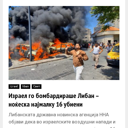
izrael
liban
Свет
Израел го бомбардираше Либан –
ноќеска најмалку 16 убиени
Либанската државна новинска агенција ННА
објави дека во израелските воздушни напади и