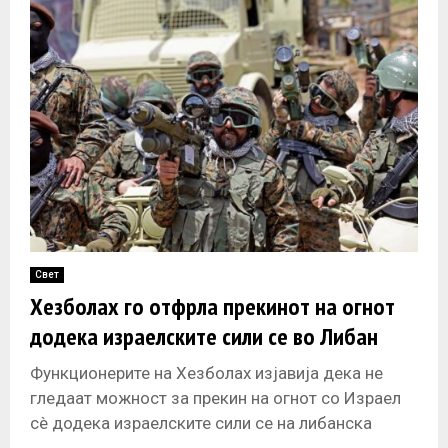
Свет
Хезболах го отфрла прекинот на огнот
додека израелските сили се во Либан
Функционерите на Хезболах изјавија дека не
гледаат можност за прекин на огнот со Израел
сè додека израелските сили се на либанска
територија, нагласувајќи дека секое