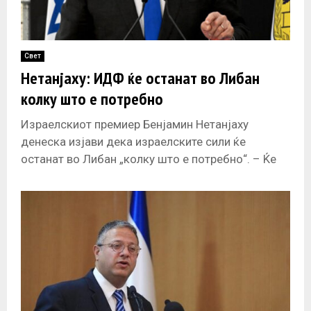
Свет
Нетанјаху: ИДФ ќе останат во Либан
колку што е потребно
Израелскиот премиер Бенјамин Нетанјаху
денеска изјави дека израелските сили ќе
останат во Либан „колку што е потребно“. – Ќе
останеме во безбедносната зона во јужен