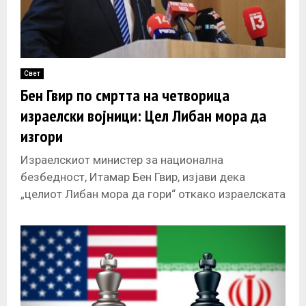
Свет
Бен Гвир по смртта на четворица
израелски војници: Цел Либан мора да
изгори
Израелскиот министер за национална
безбедност, Итамар Бен Гвир, изјави дека
„целиот Либан мора да гори“ откако израелската
војска соопшти дека четворица војници се
убиени во