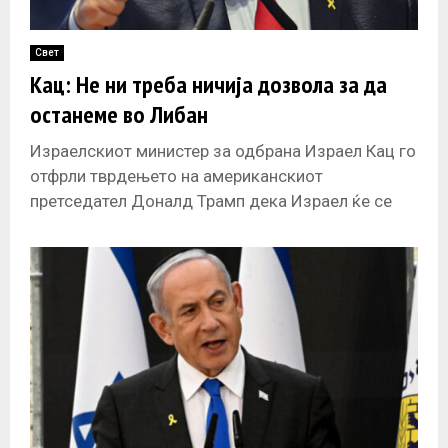
Свет
Кац: Не ни треба ничија дозвола за да
останеме во Либан
Израелскиот министер за одбрана Израел Кац го
отфрли тврдењето на американскиот
претседател Доналд Трамп дека Израел ќе се
повлече од Либан. „Не баравме дозвола од