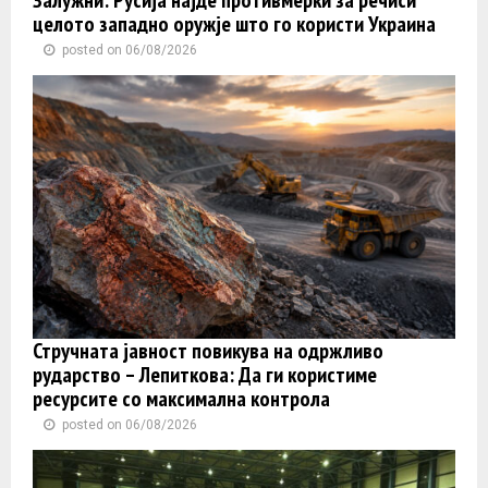
целото западно оружје што го користи Украина
posted on 06/08/2026
Стручната јавност повикува на одржливо
рударство – Лепиткова: Да ги користиме
ресурсите со максимална контрола
posted on 06/08/2026