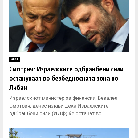
Свет
Смотрич: Израелските одбранбени сили
остануваат во безбедносната зона во
Либан
Израелскиот министер за финансии, Безалел
Смотрич, денес изјави дека Израелските
одбранбени сили (ИДФ) ќе останат во
безбедносната зона што ја одржуваат во Либан
со години,