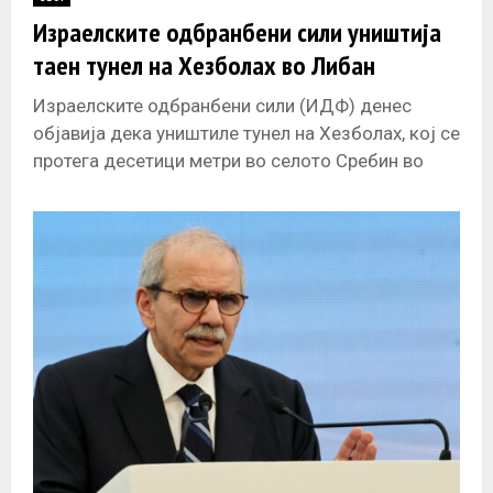
E
Израелските одбранбени сили уништија
таен тунел на Хезболах во Либан
N
Израелските одбранбени сили (ИДФ) денес
U
објавија дека уништиле тунел на Хезболах, кој се
протега десетици метри во селото Сребин во
јужен Либан. Израелската војска соопшти