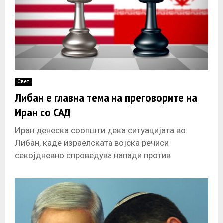
Свет
Либан е главна тема на преговорите на
Иран со САД
Иран денеска соопшти дека ситуацијата во
Либан, каде израелската војска речиси
секојдневно спроведува напади против
Хезболах, ќе биде главна тема на преговорите со
САД што