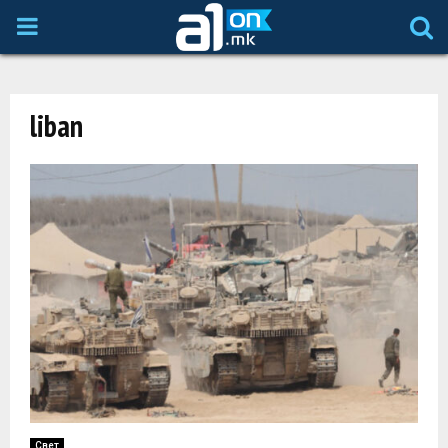
P
R
liban
I
M
A
R
Y
M
Свет