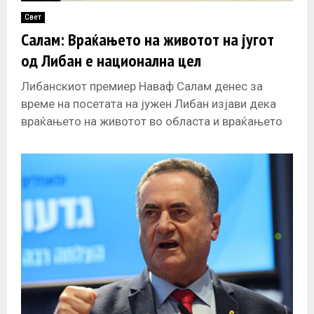
Свет
Салам: Враќањето на животот на југот
од Либан е национална цел
Либанскиот премиер Наваф Салам денес за
време на посетата на јужен Либан изјави дека
враќањето на животот во областа и враќањето
на населението во нивните