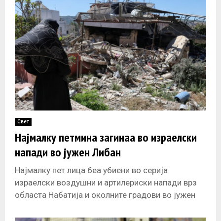
Свет
Најмалку петмина загинаа во израелски
напади во јужен Либан
Најмалку пет лица беа убиени во серија
израелски воздушни и артилериски напади врз
областа Набатија и околните градови во јужен
Либан, објави денес ННА. Нападите