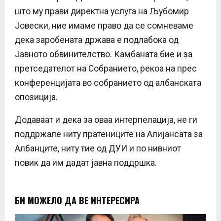
што му прави директна услуга на Љубомир
Јовески, ние имаме право да се сомневаме
дека заробената држава е подлабока од
Јавното обвинителство. Камбаната бие и за
претседателот на Собранието, рекоа на прес
конференцијата во собранието од албанската
опозиција.
Додаваат и дека за оваа интерпелација, не ги
поддржале ниту пратениците на Алијансата за
Албанците, ниту тие од ДУИ и по нивниот
повик да им дадат јавна поддршка.
БИ МОЖЕЛО ДА ВЕ ИНТЕРЕСИРА