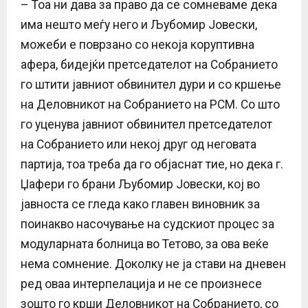
– Тоа ни дава за право да се сомневаме дека
има нешто меѓу него и Љубомир Јовески,
можеби е поврзано со некоја коруптивна
афера, бидејќи претседателот на Собранието
го штити јавниот обвинител дури и со кршење
на Деловникот на Собранието на РСМ. Со што
го уценува јавниот обвинител претседателот
на Собранието или некој друг од неговата
партија, тоа треба да го објаснат тие, но дека г.
Џафери го брани Љубомир Јовески, кој во
јавноста се гледа како главен виновник за
поинакво насочување на судскиот процес за
модуларната болница во Тетово, за ова веќе
нема сомнение. Доколку не ја стави на дневен
ред оваа интерпелација и не се произнесе
зошто го крши Деловникот на Собранието, со