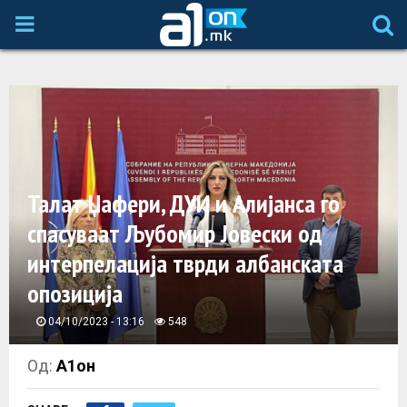
P
R
I
M
Талат Џафери, ДУИ и Алијанса го
A
спасуваат Љубомир Јовески од
интерпелација тврди албанската
R
опозиција
Y
04/10/2023 - 13:16
548
M
Од:
А1он