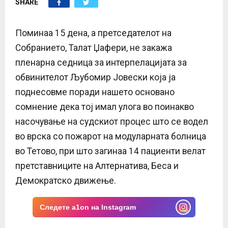
SHARE
E
N
Поминаа 15 дена, а претседателот на
Собранието, Талат Џафери, не закажа
U
пленарна седница за интерпелацијата за
обвинителот Љубомир Јовески која ја
поднесовме поради нашето основано
сомнение дека тој имал улога во поинакво
насочување на судскиот процес што се водел
во врска со пожарот на модуларната болница
во Тетово, при што загинаа 14 пациенти велат
претставниците на Алтернатива, Беса и
Демократско движење.
Следете a1on на Instagram