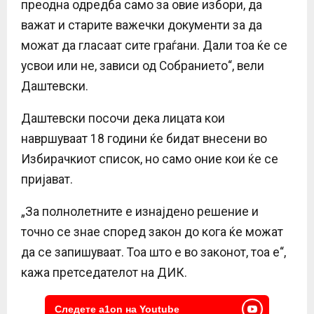
преодна одредба само за овие избори, да
важат и старите важечки документи за да
можат да гласаат сите граѓани. Дали тоа ќе се
усвои или не, зависи од Собранието“, вели
Даштевски.
Даштевски посочи дека лицата кои
навршуваат 18 години ќе бидат внесени во
Избирачкиот список, но само оние кои ќе се
пријават.
„За полнолетните е изнајдено решение и
точно се знае според закон до кога ќе можат
да се запишуваат. Тоа што е во законот, тоа е“,
кажа претседателот на ДИК.
Следете a1on на Youtube