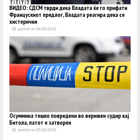
ВИДЕО: СДСМ тврди дека Владата ќе го прифати
Францускиот предлог, Владата реагира дека се
хистерични
posted on 05/08/2026
Осуммина тешко повредени во верижен судир кај
Битола, патот е затворен
posted on 05/08/2026