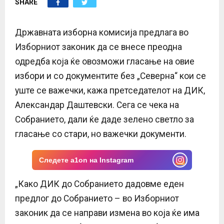
SHARE
E
N
Државната изборна комисија предлага во
Изборниот законик да се внесе преодна
U
одредба која ќе овозможи гласање на овие
избори и со документите без „Северна“ кои се
уште се важечки, кажа претседателот на ДИК,
Александар Даштевски. Сега се чека на
Собранието, дали ќе даде зелено светло за
гласање со стари, но важечки документи.
Следете a1on на Instagram
„Како ДИК до Собранието дадовме еден
предлог до Собранието – во Изборниот
законик да се направи измена во која ќе има