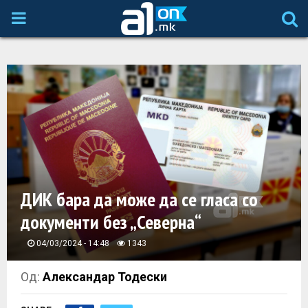
P
R
I
M
A
ДИК бара да може да се гласа со
R
документи без „Северна“
Y
04/03/2024 - 14:48
1343
M
Од:
Александар Тодески