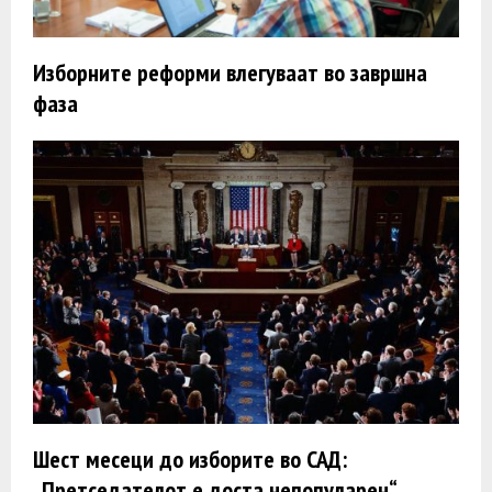
Изборните реформи влегуваат во завршна
фаза
Шест месеци до изборите во САД:
„Претседателот е доста непопуларен“