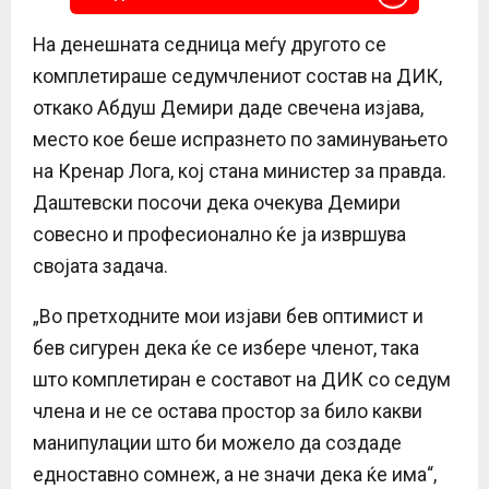
На денешната седница меѓу другото се
комплетираше седумчлениот состав на ДИК,
откако Абдуш Демири даде свечена изјава,
место кое беше испразнето по заминувањето
на Кренар Лога, кој стана министер за правда.
Даштевски посочи дека очекува Демири
совесно и професионално ќе ја извршува
својата задача.
„Во претходните мои изјави бев оптимист и
бев сигурен дека ќе се избере членот, така
што комплетиран е составот на ДИК со седум
члена и не се остава простор за било какви
манипулации што би можело да создаде
едноставно сомнеж, а не значи дека ќе има“,