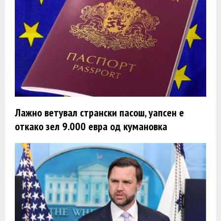
Лажно ветувал странски пасош, уапсен e
откако зел 9.000 евра од кумановка