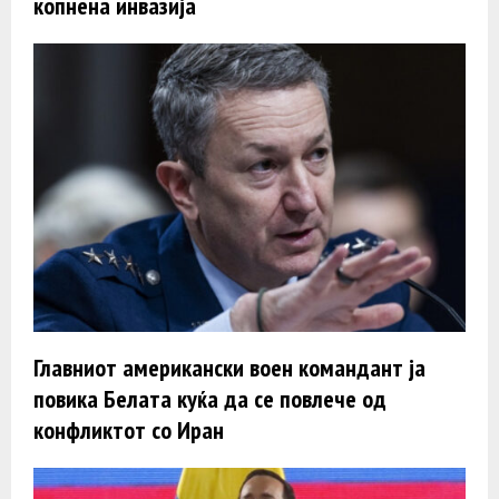
копнена инвазија
Главниот американски воен командант ја
повика Белата куќа да се повлече од
конфликтот со Иран