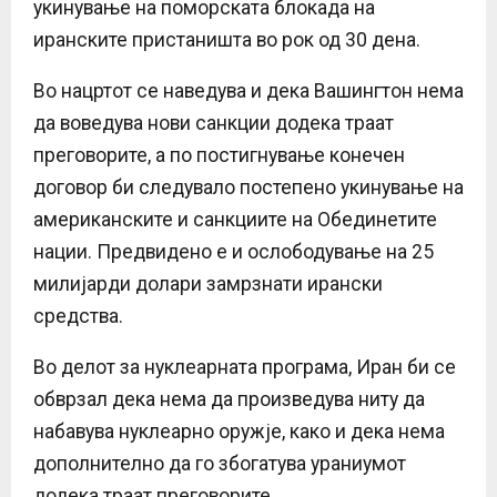
укинување на поморската блокада на
иранските пристаништа во рок од 30 дена.
Во нацртот се наведува и дека Вашингтон нема
да воведува нови санкции додека траат
преговорите, а по постигнување конечен
договор би следувало постепено укинување на
американските и санкциите на Обединетите
нации. Предвидено е и ослободување на 25
милијарди долари замрзнати ирански
средства.
Во делот за нуклеарната програма, Иран би се
обврзал дека нема да произведува ниту да
набавува нуклеарно оружје, како и дека нема
дополнително да го збогатува ураниумот
додека траат преговорите.