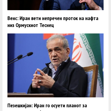
Венс: Иран вети непречен проток на нафта
низ Ормускиот Теснец
Пезешкијан: Иран го осуети планот за