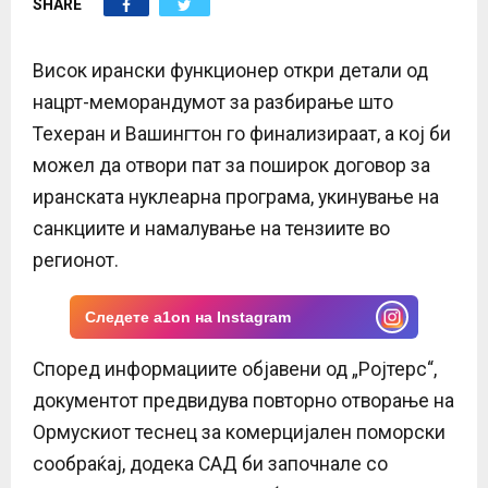
SHARE
E
N
Висок ирански функционер откри детали од
нацрт-меморандумот за разбирање што
U
Техеран и Вашингтон го финализираат, а кој би
можел да отвори пат за поширок договор за
иранската нуклеарна програма, укинување на
санкциите и намалување на тензиите во
регионот.
Следете a1on на Instagram
Според информациите објавени од „Ројтерс“,
документот предвидува повторно отворање на
Ормускиот теснец за комерцијален поморски
сообраќај, додека САД би започнале со