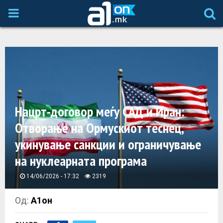
P
R
I
M
Нацрт-договор меѓу САД и Иран:
A
Отворање на Ормускиот теснец,
укинување санкции и ограничување
R
на нуклеарната програма
Y
14/06/2026 - 17:32
2319
M
Од:
А1он