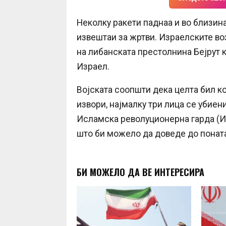
Неколку ракети паднаа и во близина
извештаи за жртви. Израелските во
на либанската престолнина Бејрут 
Израел.
Војската соопшти дека целта бил к
извори, најмалку три лица се убиени
Исламска револуционерна гарда (ИР
што би можело да доведе до понат
БИ МОЖЕЛО ДА ВЕ ИНТЕРЕСИРА