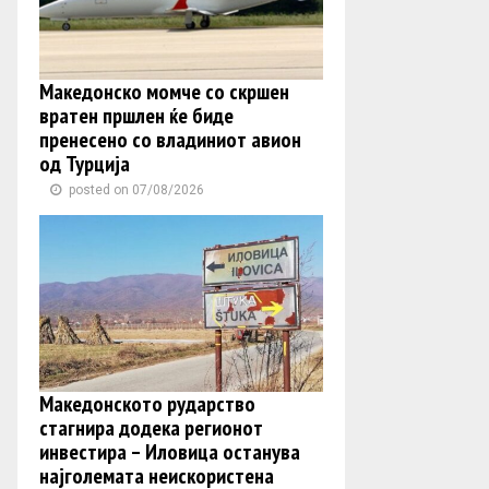
Македонско момче со скршен
вратен пршлен ќе биде
пренесено со владиниот авион
од Турција
posted on 07/08/2026
Македонското рударство
стагнира додека регионот
инвестира – Иловица останува
најголемата неискористена