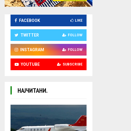
FACEBOOK
LIKE
TWITTER
FOLLOW
INSTAGRAM
FOLLOW
YOUTUBE
SUBSCRIBE
НАЈЧИТАНИ.