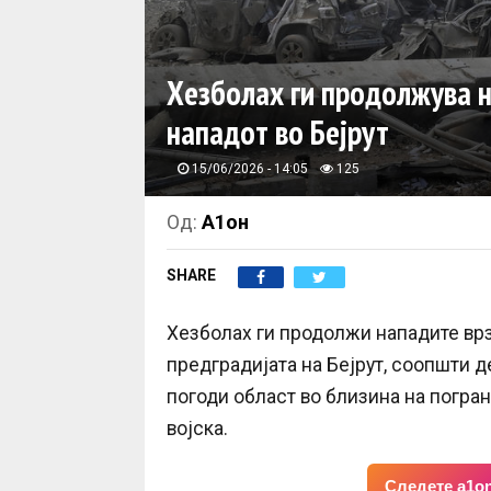
Хезболах ги продолжува н
нападот во Бејрут
15/06/2026 - 14:05
125
Од:
А1он
SHARE
Хезболах ги продолжи нападите вр
предградијата на Бејрут, соопшти д
погоди област во близина на погра
војска.
Следете a1on