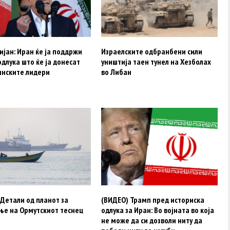
јан: Иран ќе ја поддржи
Израелските одбранбени сили
одлука што ќе ја донесат
уништија таен тунел на Хезболах
инските лидери
во Либан
Детали од планот за
(ВИДЕО) Трамп пред историска
ње на Ормутскиот теснец
одлука за Иран: Во војната во која
не може да си дозволи ниту да