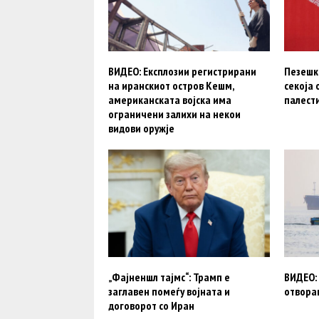
ВИДЕО: Експлозии регистрирани
Пезешки
на иранскиот остров Кешм,
секоја 
американската војска има
палест
ограничени залихи на некои
видови оружје
„Фајненшл тајмс“: Трамп e
ВИДЕО: 
заглавен помеѓу војната и
отвора
договорот со Иран