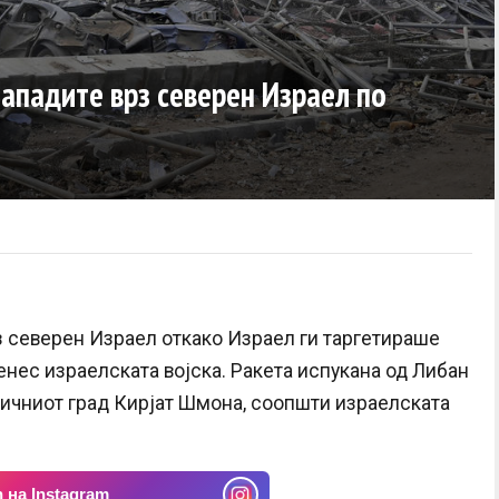
ападите врз северен Израел по
з северен Израел откако Израел ги таргетираше
енес израелската војска. Ракета испукана од Либан
ничниот град Кирјат Шмона, соопшти израелската
 на Instagram