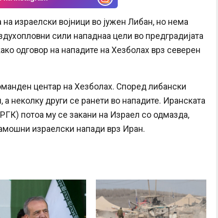
 на израелски војници во јужен Либан, но нема
здухопловни сили нападнаа цели во предградијата
како одговор на нападите на Хезболах врз северен
оманден центар на Хезболах. Според либански
, а неколку други се ранети во нападите. Иранската
ГК) потоа му се закани на Израел со одмазда,
амошни израелски напади врз Иран.